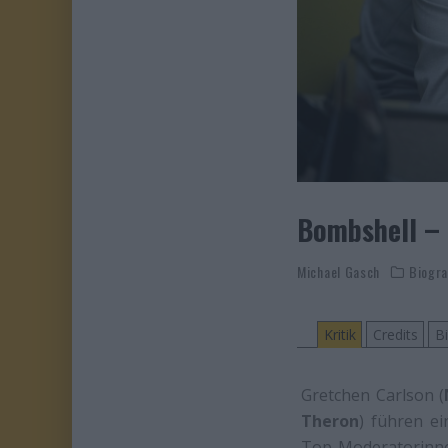
Bombshell – 
Michael Gasch
Biogra
Kritik
Credits
Bi
Gretchen Carlson (
Theron
) führen ei
Top-Moderatorinn