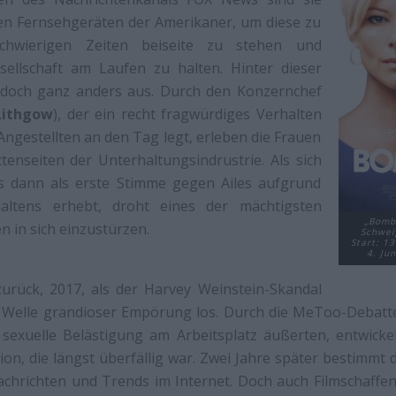
den Fernsehgeräten der Amerikaner, um diese zu
schwierigen Zeiten beiseite zu stehen und
sellschaft am Laufen zu halten. Hinter dieser
jedoch ganz anders aus. Durch den Konzernchef
Lithgow
), der ein recht fragwürdiges Verhalten
ngestellten an den Tag legt, erleben die Frauen
tenseiten der Unterhaltungsindrustrie. Als sich
s dann als erste Stimme gegen Ailes aufgrund
haltens erhebt, droht eines der mächtigsten
„Bomb
 in sich einzustürzen.
Schwei
Start: 13
4. Ju
urück, 2017, als der Harvey Weinstein-Skandal
e Welle grandioser Empörung los. Durch die MeToo-Debatte
exuelle Belästigung am Arbeitsplatz äußerten, entwickel
ion, die längst überfällig war. Zwei Jahre später bestimmt
achrichten und Trends im Internet. Doch auch Filmschaffen