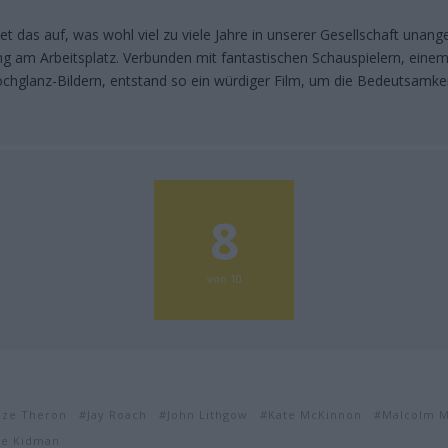
et das auf, was wohl viel zu viele Jahre in unserer Gesellschaft unang
ng am Arbeitsplatz. Verbunden mit fantastischen Schauspielern, einem
chglanz-Bildern, entstand so ein würdiger Film, um die Bedeutsamke
8
von 10
ize Theron
Jay Roach
John Lithgow
Kate McKinnon
Malcolm 
le Kidman