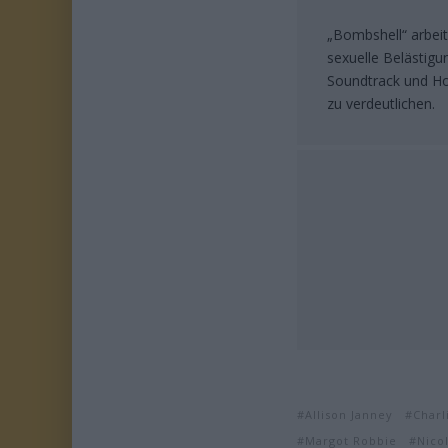
„Bombshell“ arbeit
sexuelle Belästigu
Soundtrack und Ho
zu verdeutlichen.
Allison Janney
Charl
Margot Robbie
Nico