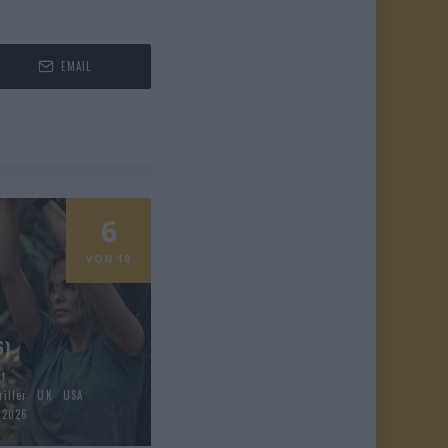
EMAIL
6
VON 10
6)
ht
riller
UK
USA
l 2026