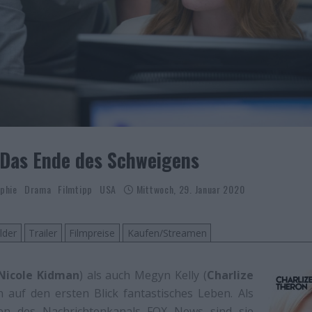
Das Ende des Schweigens
phie
Drama
Filmtipp
USA
Mittwoch, 29. Januar 2020
lder
Trailer
Filmpreise
Kaufen/Streamen
Nicole Kidman
) als auch Megyn Kelly (
Charlize
n auf den ersten Blick fantastisches Leben. Als
en des Nachrichtenkanals FOX News sind sie