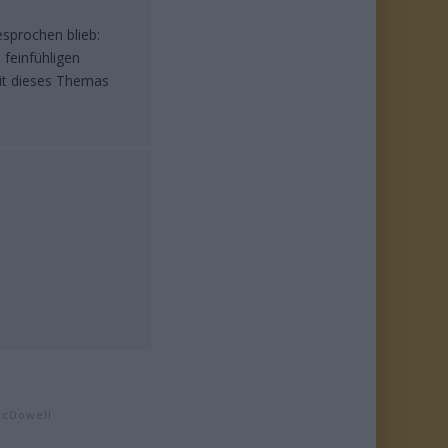
esprochen blieb:
 feinfühligen
it dieses Themas
McDowell