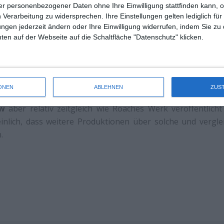
r personenbezogener Daten ohne Ihre Einwilligung stattfinden kann, 
diosen Schauspieler, der teilweise sehr berührenden
 Verarbeitung zu widersprechen. Ihre Einstellungen gelten lediglich für
k à la „alle Männer sind Schweine“ verzichtet wird.
ungen jederzeit ändern oder Ihre Einwilligung widerrufen, indem Sie zu
en auf der Webseite auf die Schaltfläche "Datenschutz" klicken.
ise endet
Bombshell
mit einer Art Cliffhanger, da a
 für Jahr mehrere Geschichten dieser Art zu Tage gef
acht wird und ob jedes Jahr eine
Bombshell
Variation überh
ONEN
ABLEHNEN
ZUS
türlich auf einem anderen Blatt. Da die bereits angesproch
ow
aber relativ zeitgleich wie Roaches Werk veröffentlicht
nlich, dass weitere Produktionen über solche und vergl
.