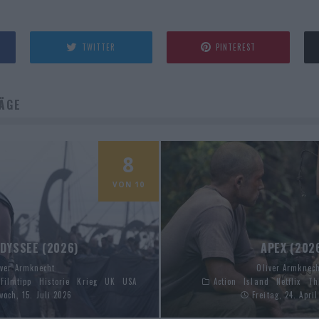
TWITTER
PINTEREST
ÄGE
8
VON 10
ODYSSEE (2026)
APEX (202
iver Armknecht
Oliver Armknec
Filmtipp
Historie
Krieg
UK
USA
Action
Island
Netflix
Th
woch, 15. Juli 2026
Freitag, 24. Apri