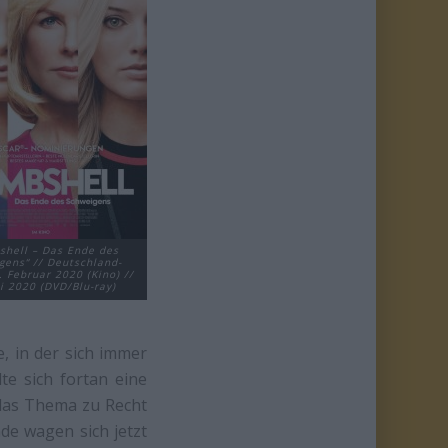
shell – Das Ende des
gens“ // Deutschland-
. Februar 2020 (Kino) //
ni 2020 (DVD/Blu-ray)
, in der sich immer
te sich fortan eine
 das Thema zu Recht
de wagen sich jetzt