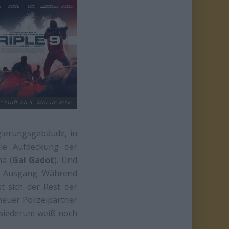
9“ läuft ab 5. Mai im Kino
egierungsgebäude, in
die Aufdeckung der
a (
Gal Gadot
). Und
em Ausgang. Während
t sich der Rest der
neuer Polizeipartner
 wiederum weiß noch