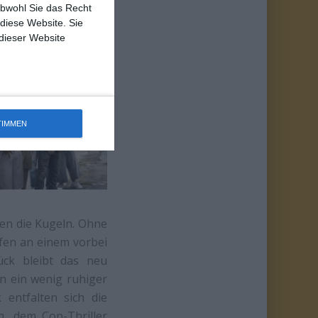
er finalen Besetzung
obwohl Sie das Recht
 diese Website. Sie
 dieser Website
TIMMEN
en die Kugeln. Ohne
fen an einem vorbei
ück bleibt das neu
n ein wenig ruhiger
 entfalten sich die
h, dem Cop-Thriller