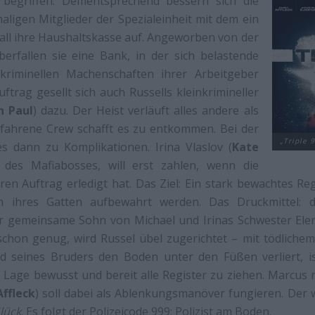
l begriffen. Dementsprechend bessern sich die
aligen Mitglieder der Spezialeinheit mit dem ein
all ihre Haushaltskasse auf. Angeworben von der
berfallen sie eine Bank, in der sich belastende
kriminellen Machenschaften ihrer Arbeitgeber
ftrag gesellt sich auch Russells kleinkrimineller
n Paul
) dazu. Der Heist verläuft alles andere als
erfahrene Crew schafft es zu entkommen. Bei der
„Triple 
 dann zu Komplikationen. Irina Vlaslov (
Kate
u des Mafiabosses, will erst zahlen, wenn die
en Auftrag erledigt hat. Das Ziel: Ein stark bewachtes R
 ihres Gatten aufbewahrt werden. Das Druckmittel: 
r gemeinsame Sohn von Michael und Irinas Schwester Elen
 schon genug, wird Russel übel zugerichtet – mit tödlich
seines Bruders den Boden unter den Füßen verliert, is
Lage bewusst und bereit alle Register zu ziehen. Marcus 
ffleck
) soll dabei als Ablenkungsmanöver fungieren. Der
lück
. Es folgt der Polizeicode 999: Polizist am Boden.