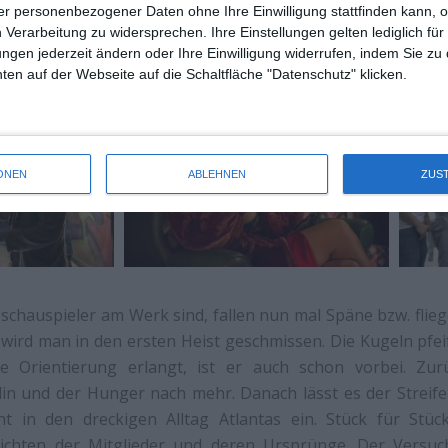
acific Rim
) ersetzt wurde, bis schließlich Casey Affleck d
r personenbezogener Daten ohne Ihre Einwilligung stattfinden kann, 
 Verarbeitung zu widersprechen. Ihre Einstellungen gelten lediglich für
ungen jederzeit ändern oder Ihre Einwilligung widerrufen, indem Sie zu
en auf der Webseite auf die Schaltfläche "Datenschutz" klicken.
ONEN
ABLEHNEN
ZUS
chauspieler am Werk sind, fallen nun mal Späne bzw. flieg
ird man in den ersten Heist geschmissen. Die Kugeln pfei
 Orientierung erlangt, ist er auch schon vorbei. Zur
n und der Hunger nach mehr. Danach lässt es der Streife
 in den dreckigen Alltag Atlantas ein. Stück für Stück
ichten der Mitglieder und deren Ursprünge. Der Versuc