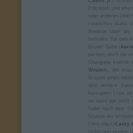
Collins Jr.
) schnel
Polizisten und ehem
oder anderen Überf
russischen Mafia ü
Beweise über die 
befinden. Für den Au
Bruder Gabe (
Aaro
perfekt, doch die 
Übergabe kommt es
Winslet
), die Fra
Gruppe einen weiter
dem weitere Daten
korrupten Cops, de
als wäre das nicht
Gabe nach dem Tod 
Gruppe der ernsten 
Chris Allen (
Casey A
nichts von seinem
G