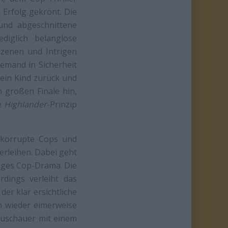
n Erfolg gekrönt. Die
und abgeschnittene
iglich belanglose
szenen und Intrigen
iemand in Sicherheit
ein Kind zurück und
 großen Finale hin,
te
Highlander
-Prinzip
, korrupte Cops und
erleihen. Dabei geht
röges Cop-Drama. Die
rdings verleiht das
er klar ersichtliche
m wieder eimerweise
Zuschauer mit einem