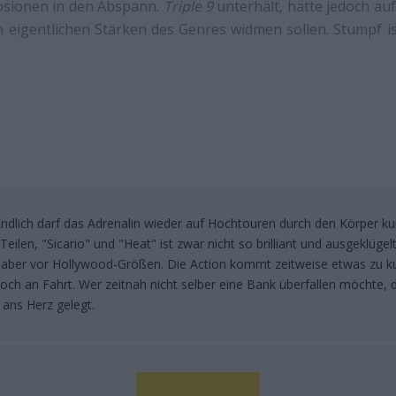
osionen in den Abspann.
Triple 9
unterhält, hätte jedoch auf
n eigentlichen Stärken des Genres widmen sollen. Stumpf i
Endlich darf das Adrenalin wieder auf Hochtouren durch den Körper ku
ilen, "Sicario" und "Heat" ist zwar nicht so brilliant und ausgeklügelt
t aber vor Hollywood-Größen. Die Action kommt zeitweise etwas zu ku
och an Fahrt. Wer zeitnah nicht selber eine Bank überfallen möchte, 
 ans Herz gelegt.