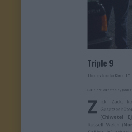
Triple 9
Thorleiv Nicolai Klein
(„Triple 9“ directed by John H
Z
ick, Zack, k
Gesetzeshüt
(
Chiwetel Ej
Russell Welch (
No