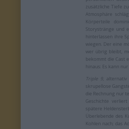
zusätzliche Tiefe zu
Atmosphäre schläg
Körperteile domi
Storystränge und e
hinterlassen ihre 
wiegen. Der eine m
wer übrig bleibt, 
bekommt die Cast ei
hinaus: Es kann nur
Triple 9,
alternativ
skrupellose Gangste
die Rechnung nur te
Geschichte verlier
spätere Heldensterb
Überlebende des Ku
Kohlen nach; das A