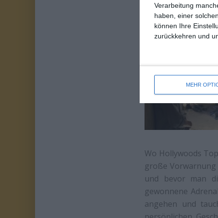
Charlie Hunnam (
P
Verarbeitung manche
beiwohnte.
haben, einer solchen
können Ihre Einstell
zurückkehren und unt
MEHR OPTI
Wo Hollywoods Tops
große Vorwarnung w
und bevor man die
gewonnene Adrenali
angehen und taucht
persönlichen Gesch