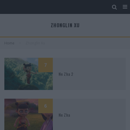
ZHONGLIN XU
Home
Zhonglin Xu
7
Ne Zha 2
6
Ne Zha