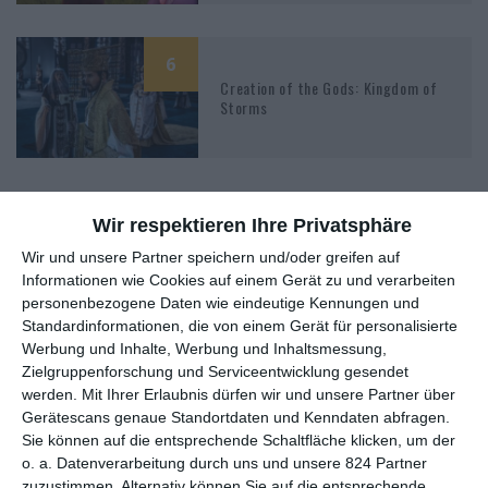
6
Creation of the Gods: Kingdom of
Storms
Wir respektieren Ihre Privatsphäre
Wir und unsere Partner speichern und/oder greifen auf
MITGLIED WERDEN UND VORTEILE
Informationen wie Cookies auf einem Gerät zu und verarbeiten
personenbezogene Daten wie eindeutige Kennungen und
GENIESSEN
Standardinformationen, die von einem Gerät für personalisierte
Werbung und Inhalte, Werbung und Inhaltsmessung,
Zielgruppenforschung und Serviceentwicklung gesendet
werden.
Mit Ihrer Erlaubnis dürfen wir und unsere Partner über
Gerätescans genaue Standortdaten und Kenndaten abfragen.
Sie können auf die entsprechende Schaltfläche klicken, um der
o. a. Datenverarbeitung durch uns und unsere 824 Partner
zuzustimmen. Alternativ können Sie auf die entsprechende