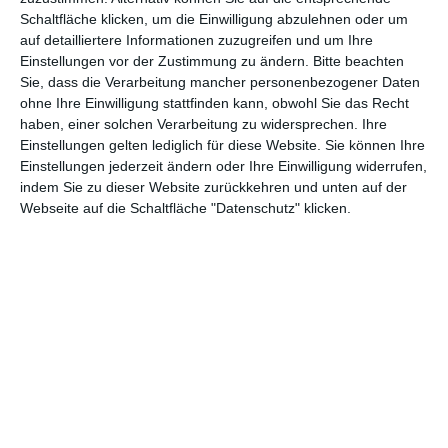
Schaltfläche klicken, um die Einwilligung abzulehnen oder um
Euch gefällt, was wir auf film-rezensionen.de so machen und
auf detailliertere Informationen zuzugreifen und um Ihre
wollt noch mehr? Dann werdet unser Sponsor! Auf
Steady
könnt
Einstellungen vor der Zustimmung zu ändern.
Bitte beachten
Sie, dass die Verarbeitung mancher personenbezogener Daten
ihr Mitglied unserer Seite werden und uns damit helfen, unser
ohne Ihre Einwilligung stattfinden kann, obwohl Sie das Recht
Angebot weiter auszubauen. Im Gegenzug bekommt ihr je nach
haben, einer solchen Verarbeitung zu widersprechen. Ihre
Mitgliedschaft Newsletter, nehmt an exklusiven Gewinnspielen
Einstellungen gelten lediglich für diese Website. Sie können Ihre
teil, könnt Rezensionen wünschen oder euch auf der Seite
Einstellungen jederzeit ändern oder Ihre Einwilligung widerrufen,
verewigen.
indem Sie zu dieser Website zurückkehren und unten auf der
Webseite auf die Schaltfläche "Datenschutz" klicken.
GENRES
TIPPS
INTERVIEWS
TAGS
Abenteuer
(1.624)
Action
(2.033)
Animation/Trickfilm
(1.942)
Anime
(740)
Asia
(60)
Biographie
(766)
Comic-Adaption
(699)
Dokumentation
(2.056)