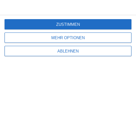
The Last House
ZUSTIMMEN
Eli Roth [Interview]
MEHR OPTIONEN
ABLEHNEN
SITEMAP
Aktuelle Neuerscheinungen
Amazon Prime Video
Anime on Demand
Arthouse CNMA
Chinesisches Filmfest München