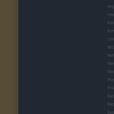
Im
Int
Kin
Kon
Lin
MU
Net
Neu
Ne
Por
Pri
Ra
Re
Spa