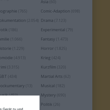
Asia
(60)
iographie
(765)
Comic-Adaption
(698)
okumentation
(2.054)
Drama
(7.123)
rotik
(186)
Experimental
(79)
amilie
(1.066)
Fantasy
(1.473)
istorie
(1.229)
Horror
(1.825)
omödie
(4.913)
Krieg
(424)
rimi
(3.315)
Kurzfilm
(320)
GBT
(434)
Martial Arts
(62)
ockumentary
(13)
Musical
(182)
usik
(493)
Mystery
(690)
oir
(29)
Politik
(26)
em Gerät zu und