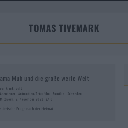
A
TOMAS TIVEMARK
R
ama Muh und die große weite Welt
iver Armknecht
Abenteuer
Animation/Trickfilm
Familie
Schweden
Mittwoch, 2. November 2022
0
e tierische Frage nach der Heimat