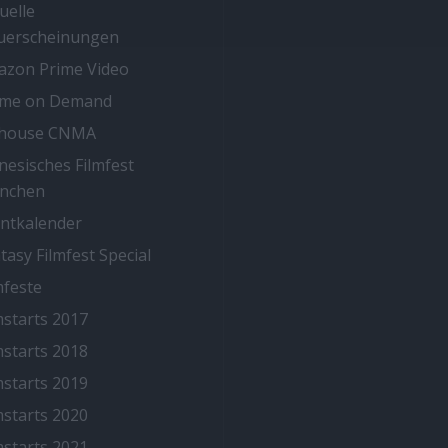
uelle
uerscheinungen
zon Prime Video
ime on Demand
thouse CNMA
nesisches Filmfest
nchen
ntkalender
tasy Filmfest Special
mfeste
mstarts 2017
mstarts 2018
mstarts 2019
mstarts 2020
mstarts 2021