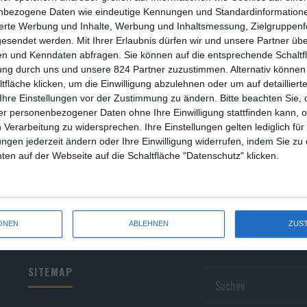
R
nbezogene Daten wie eindeutige Kennungen und Standardinformatione
sierte Werbung und Inhalte, Werbung und Inhaltsmessung, Zielgruppen
R
gesendet werden.
Mit Ihrer Erlaubnis dürfen wir und unsere Partner ü
n und Kenndaten abfragen. Sie können auf die entsprechende Schaltfl
S
ung durch uns und unsere 824 Partner zuzustimmen. Alternativ können 
fläche klicken, um die Einwilligung abzulehnen oder um auf detailliert
S
Ihre Einstellungen vor der Zustimmung zu ändern.
Bitte beachten Sie, 
r personenbezogener Daten ohne Ihre Einwilligung stattfinden kann, 
S
 Verarbeitung zu widersprechen. Ihre Einstellungen gelten lediglich für
S
ungen jederzeit ändern oder Ihre Einwilligung widerrufen, indem Sie zu
en auf der Webseite auf die Schaltfläche "Datenschutz" klicken.
W
ONEN
ABLEHNEN
ZUS
SITEMAP