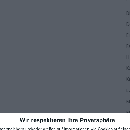
B
D
E
F
H
K
K
L
M
M
Wir respektieren Ihre Privatsphäre
N
ner speichern und/oder greifen auf Informationen wie Cookies auf ein