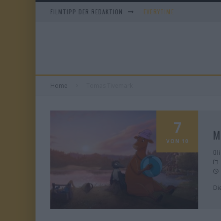
FILMTIPP DER REDAKTION
EVERYTIME
WHAM! – 10 DAYS IN CHIN
IM SPIEGEL MEINER MUTTE
DUELL IN DER SONNE
Home
Tomas Tivemark
7
M
VON 10
Ol
Di