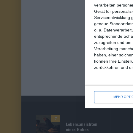
verarbeiten persone
Gerät für personali
Serviceentwicklung 
genaue Standortdate
o. a. Datenverarbeit
entsprechende Schalt
zuzugreifen und um 
Verarbeitung manche
haben, einer solchen
können Ihre Einstell
zurückkehren und unt
MEHR OPTI
7
Lebensansichten
eines Huhns