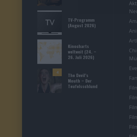
Akt
Ne
TV-Programm
Ama
(August 2026)
An
Ar
Kinocharts
Chi
weltweit (24. –
26. Juli 2026)
Mü
Eve
4
The Devil’s
Fan
Mouth – Der
Teufelsschlund
Fil
Fil
Fil
Fil
Fil
Fil