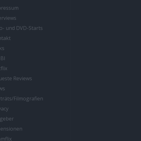
pressum
erviews
o- und DVD-Starts
takt
ks
BI
flix
este Reviews
ws
träts/Filmografien
vacy
tgeber
zensionen
mflix