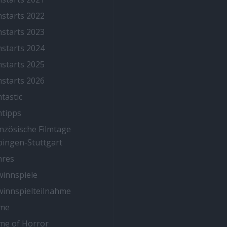
mstarts 2022
mstarts 2023
mstarts 2024
mstarts 2025
mstarts 2026
mtastic
mtipps
nzösische Filmtage
ingen-Stuttgart
nres
innspiele
innspielteilnahme
me
me of Horror