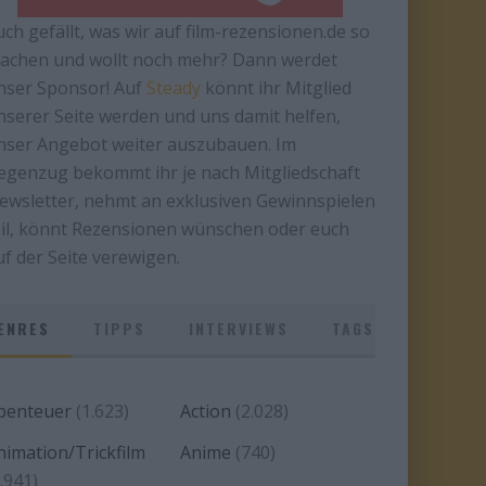
uch gefällt, was wir auf film-rezensionen.de so
achen und wollt noch mehr? Dann werdet
nser Sponsor! Auf
Steady
könnt ihr Mitglied
nserer Seite werden und uns damit helfen,
nser Angebot weiter auszubauen. Im
egenzug bekommt ihr je nach Mitgliedschaft
ewsletter, nehmt an exklusiven Gewinnspielen
eil, könnt Rezensionen wünschen oder euch
uf der Seite verewigen.
ENRES
TIPPS
INTERVIEWS
TAGS
benteuer
(1.623)
Action
(2.028)
nimation/Trickfilm
Anime
(740)
.941)