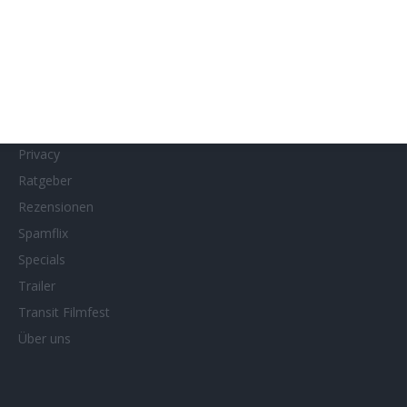
MUBI
Netflix
Neueste Reviews
News
Porträts/Filmografien
Privacy
Ratgeber
Rezensionen
Spamflix
Specials
Trailer
Transit Filmfest
Über uns