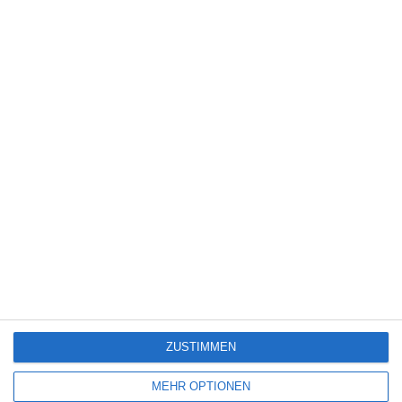
8
Obituary – Staffel 1
PAW Patrol: Der Dino Film [Gewinnspiel]
3
Dragon Wars
ZUSTIMMEN
SITEMAP
MEHR OPTIONEN