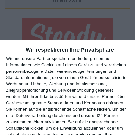
GENIESSEN
Wir respektieren Ihre Privatsphäre
Wir und unsere Partner speichern und/oder greifen auf
Euch gefällt, was wir auf film-rezensionen.de so machen und
Informationen wie Cookies auf einem Gerät zu und verarbeiten
wollt noch mehr? Dann werdet unser Sponsor! Auf
Steady
könnt
personenbezogene Daten wie eindeutige Kennungen und
ihr Mitglied unserer Seite werden und uns damit helfen, unser
Standardinformationen, die von einem Gerät für personalisierte
Angebot weiter auszubauen. Im Gegenzug bekommt ihr je nach
Werbung und Inhalte, Werbung und Inhaltsmessung,
Mitgliedschaft Newsletter, nehmt an exklusiven Gewinnspielen
Zielgruppenforschung und Serviceentwicklung gesendet
teil, könnt Rezensionen wünschen oder euch auf der Seite
werden.
Mit Ihrer Erlaubnis dürfen wir und unsere Partner über
verewigen.
Gerätescans genaue Standortdaten und Kenndaten abfragen.
Sie können auf die entsprechende Schaltfläche klicken, um der
o. a. Datenverarbeitung durch uns und unsere 824 Partner
GENRES
TIPPS
INTERVIEWS
TAGS
zuzustimmen. Alternativ können Sie auf die entsprechende
Schaltfläche klicken, um die Einwilligung abzulehnen oder um
auf detailliertere Informationen zuzugreifen und um Ihre