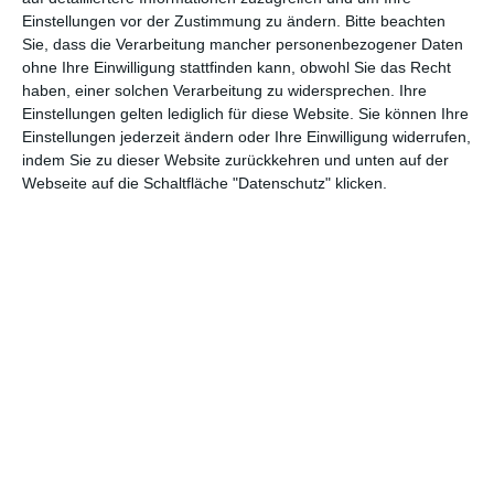
Einstellungen vor der Zustimmung zu ändern.
Bitte beachten
Abenteuer
(1.624)
Action
(2.034)
Sie, dass die Verarbeitung mancher personenbezogener Daten
ohne Ihre Einwilligung stattfinden kann, obwohl Sie das Recht
Animation/Trickfilm
(1.943)
Anime
(740)
haben, einer solchen Verarbeitung zu widersprechen. Ihre
Asia
(60)
Biographie
(766)
Einstellungen gelten lediglich für diese Website. Sie können Ihre
Einstellungen jederzeit ändern oder Ihre Einwilligung widerrufen,
Comic-Adaption
(699)
Dokumentation
(2.056)
indem Sie zu dieser Website zurückkehren und unten auf der
Webseite auf die Schaltfläche "Datenschutz" klicken.
Drama
(7.130)
Erotik
(187)
Experimental
(79)
Familie
(1.069)
Fantasy
(1.474)
Historie
(1.230)
Horror
(1.827)
Komödie
(4.922)
Krieg
(424)
Krimi
(3.325)
Kurzfilm
(320)
LGBT
(436)
Martial Arts
(62)
Mockumentary
(13)
Musical
(182)
Musik
(495)