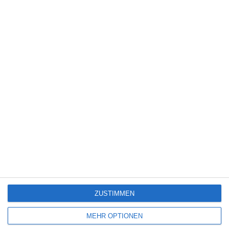
6
The Eyes of Others
6
Hamlet – All That Live Must Die
Kinocharts weltweit (31. Juli – 2. August 2026)
ZUSTIMMEN
SITEMAP
MEHR OPTIONEN