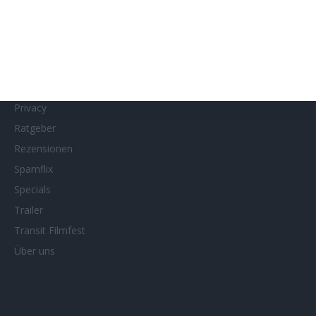
MUBI
Netflix
Neueste Reviews
News
Porträts/Filmografien
Privacy
Ratgeber
Rezensionen
Spamflix
Specials
Trailer
Transit Filmfest
Über uns