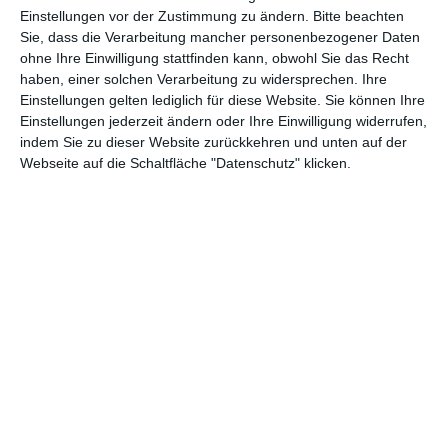
Abenteuer
(1.624)
Action
(2.033)
Einstellungen vor der Zustimmung zu ändern.
Bitte beachten
Sie, dass die Verarbeitung mancher personenbezogener Daten
Animation/Trickfilm
(1.942)
Anime
(740)
ohne Ihre Einwilligung stattfinden kann, obwohl Sie das Recht
haben, einer solchen Verarbeitung zu widersprechen. Ihre
Asia
(60)
Biographie
(766)
Einstellungen gelten lediglich für diese Website. Sie können Ihre
Comic-Adaption
(699)
Dokumentation
(2.056)
Einstellungen jederzeit ändern oder Ihre Einwilligung widerrufen,
indem Sie zu dieser Website zurückkehren und unten auf der
Drama
(7.130)
Erotik
(187)
Webseite auf die Schaltfläche "Datenschutz" klicken.
Experimental
(79)
Familie
(1.068)
Fantasy
(1.473)
Historie
(1.230)
Horror
(1.827)
Komödie
(4.920)
Krieg
(424)
Krimi
(3.324)
Kurzfilm
(320)
LGBT
(436)
Martial Arts
(62)
Mockumentary
(13)
Musical
(182)
Musik
(495)
Mystery
(691)
Noir
(29)