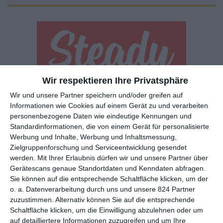
Wir respektieren Ihre Privatsphäre
Euch gefällt, was wir auf film-rezensionen.de so machen und
Wir und unsere Partner speichern und/oder greifen auf
wollt noch mehr? Dann werdet unser Sponsor! Auf
Steady
könnt
Informationen wie Cookies auf einem Gerät zu und verarbeiten
ihr Mitglied unserer Seite werden und uns damit helfen, unser
personenbezogene Daten wie eindeutige Kennungen und
Angebot weiter auszubauen. Im Gegenzug bekommt ihr je nach
Standardinformationen, die von einem Gerät für personalisierte
Werbung und Inhalte, Werbung und Inhaltsmessung,
Mitgliedschaft Newsletter, nehmt an exklusiven Gewinnspielen
Zielgruppenforschung und Serviceentwicklung gesendet
teil, könnt Rezensionen wünschen oder euch auf der Seite
werden.
Mit Ihrer Erlaubnis dürfen wir und unsere Partner über
verewigen.
Gerätescans genaue Standortdaten und Kenndaten abfragen.
Sie können auf die entsprechende Schaltfläche klicken, um der
o. a. Datenverarbeitung durch uns und unsere 824 Partner
GENRES
TIPPS
INTERVIEWS
TAGS
zuzustimmen. Alternativ können Sie auf die entsprechende
Schaltfläche klicken, um die Einwilligung abzulehnen oder um
auf detailliertere Informationen zuzugreifen und um Ihre