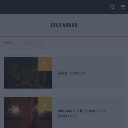
JOKO ANWAR
Home
Joko Anwar
7
Ghost in the Cell
6
Joko Anwar’s Nightmares and
Daydreams