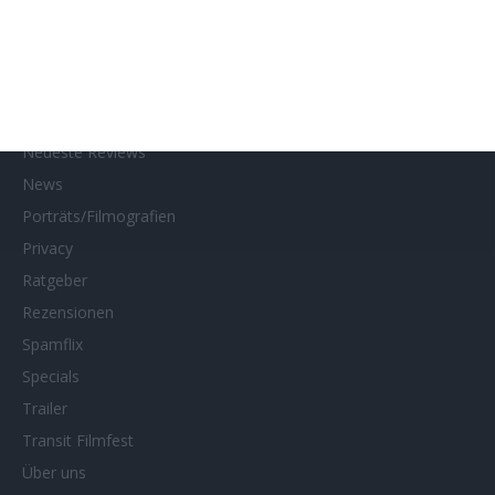
Kontakt
Links
MUBI
Netflix
Neueste Reviews
News
Porträts/Filmografien
Privacy
Ratgeber
Rezensionen
Spamflix
Specials
Trailer
Transit Filmfest
Über uns