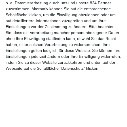
o. a. Datenverarbeitung durch uns und unsere 824 Partner
MITGLIED WERDEN UND VORTEILE
zuzustimmen. Alternativ können Sie auf die entsprechende
GENIESSEN
Schaltfläche klicken, um die Einwilligung abzulehnen oder um
auf detailliertere Informationen zuzugreifen und um Ihre
Einstellungen vor der Zustimmung zu ändern.
Bitte beachten
Sie, dass die Verarbeitung mancher personenbezogener Daten
ohne Ihre Einwilligung stattfinden kann, obwohl Sie das Recht
haben, einer solchen Verarbeitung zu widersprechen. Ihre
Einstellungen gelten lediglich für diese Website. Sie können Ihre
Einstellungen jederzeit ändern oder Ihre Einwilligung widerrufen,
indem Sie zu dieser Website zurückkehren und unten auf der
Webseite auf die Schaltfläche "Datenschutz" klicken.
Euch gefällt, was wir auf film-rezensionen.de so machen und
wollt noch mehr? Dann werdet unser Sponsor! Auf
Steady
könnt
ihr Mitglied unserer Seite werden und uns damit helfen, unser
Angebot weiter auszubauen. Im Gegenzug bekommt ihr je nach
Mitgliedschaft Newsletter, nehmt an exklusiven Gewinnspielen
teil, könnt Rezensionen wünschen oder euch auf der Seite
verewigen.