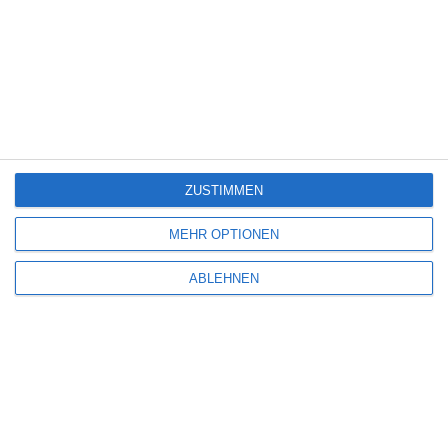
Kinocharts UK (31. Juli – 2. August 2026)
6
Yugly
ZUSTIMMEN
8
Obituary – Staffel 1
MEHR OPTIONEN
ABLEHNEN
PAW Patrol: Der Dino Film [Gewinnspiel]