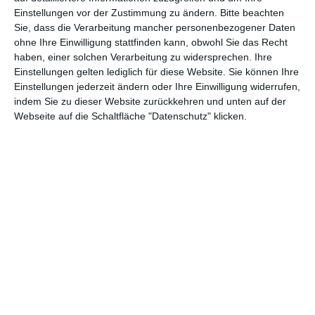
Einstellungen vor der Zustimmung zu ändern.
Bitte beachten
Abenteuer
(1.624)
Action
(2.033)
Sie, dass die Verarbeitung mancher personenbezogener Daten
ohne Ihre Einwilligung stattfinden kann, obwohl Sie das Recht
Animation/Trickfilm
(1.942)
Anime
(740)
haben, einer solchen Verarbeitung zu widersprechen. Ihre
Asia
(60)
Biographie
(766)
Einstellungen gelten lediglich für diese Website. Sie können Ihre
Einstellungen jederzeit ändern oder Ihre Einwilligung widerrufen,
Comic-Adaption
(699)
Dokumentation
(2.056)
indem Sie zu dieser Website zurückkehren und unten auf der
Webseite auf die Schaltfläche "Datenschutz" klicken.
Drama
(7.129)
Erotik
(186)
Experimental
(79)
Familie
(1.068)
Fantasy
(1.473)
Historie
(1.230)
Horror
(1.827)
Komödie
(4.920)
Krieg
(424)
Krimi
(3.324)
Kurzfilm
(320)
LGBT
(436)
Martial Arts
(62)
Mockumentary
(13)
Musical
(182)
Musik
(495)