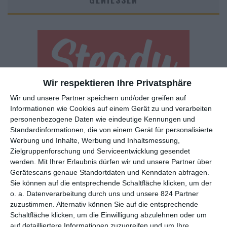
Wir respektieren Ihre Privatsphäre
Wir und unsere Partner speichern und/oder greifen auf
Euch gefällt, was wir auf film-rezensionen.de so machen und
Informationen wie Cookies auf einem Gerät zu und verarbeiten
wollt noch mehr? Dann werdet unser Sponsor! Auf
Steady
könnt
personenbezogene Daten wie eindeutige Kennungen und
ihr Mitglied unserer Seite werden und uns damit helfen, unser
Standardinformationen, die von einem Gerät für personalisierte
Angebot weiter auszubauen. Im Gegenzug bekommt ihr je nach
Werbung und Inhalte, Werbung und Inhaltsmessung,
Mitgliedschaft Newsletter, nehmt an exklusiven Gewinnspielen
Zielgruppenforschung und Serviceentwicklung gesendet
teil, könnt Rezensionen wünschen oder euch auf der Seite
werden.
Mit Ihrer Erlaubnis dürfen wir und unsere Partner über
verewigen.
Gerätescans genaue Standortdaten und Kenndaten abfragen.
Sie können auf die entsprechende Schaltfläche klicken, um der
o. a. Datenverarbeitung durch uns und unsere 824 Partner
GENRES
TIPPS
INTERVIEWS
TAGS
zuzustimmen. Alternativ können Sie auf die entsprechende
Schaltfläche klicken, um die Einwilligung abzulehnen oder um
auf detailliertere Informationen zuzugreifen und um Ihre