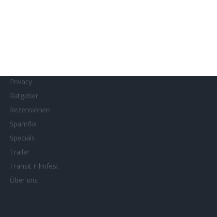
MUBI
Netflix
Neueste Reviews
News
Porträts/Filmografien
Privacy
Ratgeber
Rezensionen
Spamflix
Specials
Trailer
Transit Filmfest
Über uns