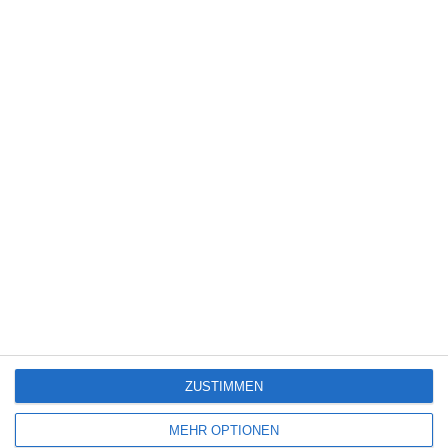
Kinocharts weltweit (31. Juli – 2. August 2026)
5
Die Chefin: Der Wolf
6
Heute fängt mein neues Leben an
ZUSTIMMEN
SITEMAP
MEHR OPTIONEN