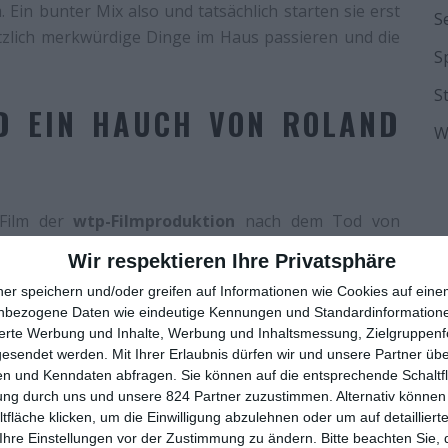
Ein bunter Mix also und tatsächlich starten sie erst
S
tzlich merkwürdige Dinge im Haus passieren und die
S
S
ND EIN HAUCH VON ROLAND
W
 Film der
wtp-Filmproduktion
nach dem Tod von
chs Filme zuvor verantwortlich war. Dieses Mal wurde
Wir respektieren Ihre Privatsphäre
– ein Konzept, das im Theater zwar durchaus üblich,
ner speichern und/oder greifen auf Informationen wie Cookies auf ein
 auch zu Rebers Zeiten war die Arbeitsweise bei wtp
nbezogene Daten wie eindeutige Kennungen und Standardinformatione
em Ansatz immer noch eine typische Handschrift trägt.
sierte Werbung und Inhalte, Werbung und Inhaltsmessung, Zielgruppen
u Mira Gittner und Antje Nikola Mönning, die beide
gesendet werden.
Mit Ihrer Erlaubnis dürfen wir und unsere Partner ü
chrieben das Drehbuch. Wer also mit den bisherigen
n und Kenndaten abfragen. Sie können auf die entsprechende Schaltfl
ung durch uns und unsere 824 Partner zuzustimmen. Alternativ können 
oder
Roland Rebers Todesrevue
, etwas anfangen
fläche klicken, um die Einwilligung abzulehnen oder um auf detailliert
 Wer sich bislang noch nicht mit dem Stil anfreunden
Ihre Einstellungen vor der Zustimmung zu ändern.
Bitte beachten Sie, 