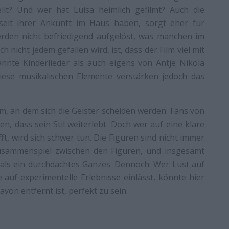
ellt? Und wer hat Luisa heimlich gefilmt? Auch die
seit ihrer Ankunft im Haus haben, sorgt eher für
erden nicht befriedigend aufgelöst, was manchen im
h nicht jedem gefallen wird, ist, dass der Film viel mit
nnte Kinderlieder als auch eigens von Antje Nikola
ese musikalischen Elemente verstärken jedoch das
lm, an dem sich die Geister scheiden werden. Fans von
, dass sein Stil weiterlebt. Doch wer auf eine klare
t, wird sich schwer tun. Die Figuren sind nicht immer
 Zusammenspiel zwischen den Figuren, und insgesamt
als ein durchdachtes Ganzes. Dennoch: Wer Lust auf
auf experimentelle Erlebnisse einlässt, könnte hier
avon entfernt ist, perfekt zu sein.