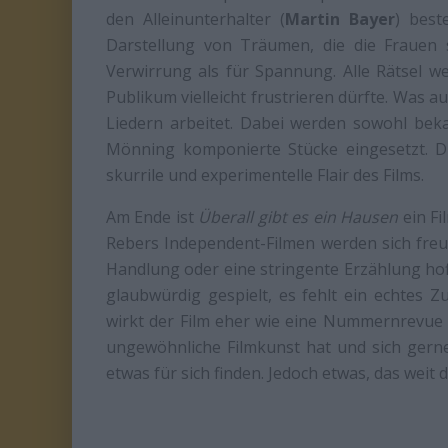
den Alleinunterhalter (
Martin Bayer
) best
Darstellung von Träumen, die die Frauen 
Verwirrung als für Spannung. Alle Rätsel w
Publikum vielleicht frustrieren dürfte. Was auc
Liedern arbeitet. Dabei werden sowohl beka
Mönning komponierte Stücke eingesetzt. Di
skurrile und experimentelle Flair des Films.
Am Ende ist
Überall gibt es ein Hausen
ein Fi
Rebers Independent-Filmen werden sich freuen
Handlung oder eine stringente Erzählung hoff
glaubwürdig gespielt, es fehlt ein echtes
wirkt der Film eher wie eine Nummernrevue 
ungewöhnliche Filmkunst hat und sich gerne 
etwas für sich finden. Jedoch etwas, das weit d