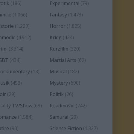
rotik
(186)
Experimental
(79)
amilie
(1.066)
Fantasy
(1.473)
istorie
(1.229)
Horror
(1.825)
omödie
(4.912)
Krieg
(424)
rimi
(3.314)
Kurzfilm
(320)
GBT
(434)
Martial Arts
(62)
ockumentary
(13)
Musical
(182)
usik
(493)
Mystery
(690)
oir
(29)
Politik
(26)
eality TV/Show
(69)
Roadmovie
(242)
omanze
(1.584)
Samurai
(29)
atire
(93)
Science Fiction
(1.327)