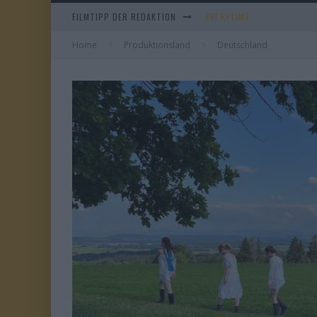
FILMTIPP DER REDAKTION
WHAM! – 10 DAYS IN CHIN
Home
Produktionsland
IM SPIEGEL MEINER MUTTE
Deutschland
DUELL IN DER SONNE
EVERYTIME