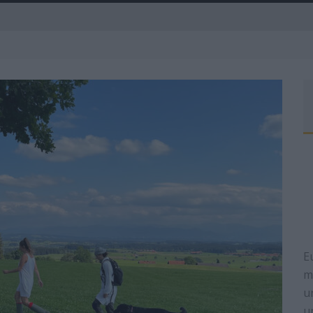
A
R
E
m
u
u