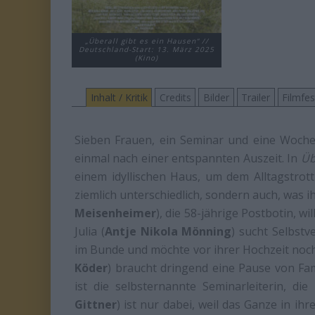
„Überall gibt es ein Hausen“ //
Deutschland-Start: 13. März 2025
(Kino)
Inhalt / Kritik
Credits
Bilder
Trailer
Filmfe
Sieben Frauen, ein Seminar und eine Woche
einmal nach einer entspannten Auszeit. In
Üb
einem idyllischen Haus, um dem Alltagstrott
ziemlich unterschiedlich, sondern auch, was
Meisenheimer
), die 58-jährige Postbotin, w
Julia (
Antje Nikola Mönning
) sucht Selbstv
im Bunde und möchte vor ihrer Hochzeit noch
Köder
) braucht dringend eine Pause von Fam
ist die selbsternannte Seminarleiterin, die 
Gittner
) ist nur dabei, weil das Ganze in ih