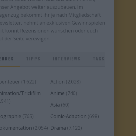
nser Angebot weiter auszubauen. Im
egenzug bekommt ihr je nach Mitgliedschaft
ewsletter, nehmt an exklusiven Gewinnspielen
eil, könnt Rezensionen wünschen oder euch
uf der Seite verewigen.
ENRES
TIPPS
INTERVIEWS
TAGS
benteuer
(1.622)
Action
(2.028)
nimation/Trickfilm
Anime
(740)
.941)
Asia
(60)
iographie
(765)
Comic-Adaption
(698)
okumentation
(2.054)
Drama
(7.122)