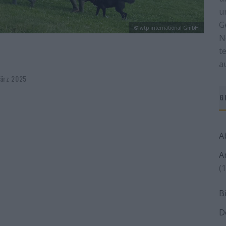
u
G
© wtp international GmbH
N
t
a
März 2025
G
A
A
(1
B
D