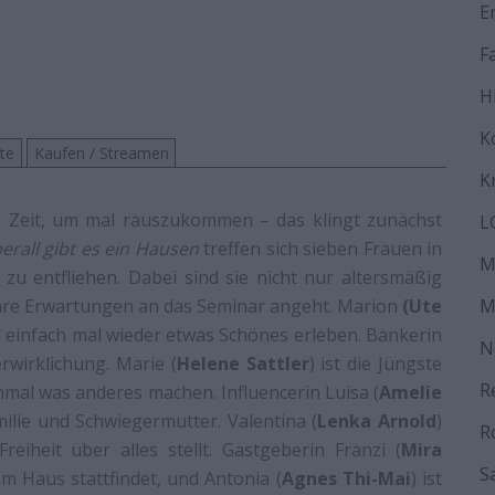
E
F
H
K
ste
Kaufen / Streamen
K
 Zeit, um mal rauszukommen – das klingt zunächst
L
erall gibt es ein Hausen
treffen sich sieben Frauen in
M
 zu entfliehen. Dabei sind sie nicht nur altersmäßig
 ihre Erwartungen an das Seminar angeht. Marion
(Ute
M
ill einfach mal wieder etwas Schönes erleben. Bankerin
N
erwirklichung. Marie (
Helene Sattler
) ist die Jüngste
R
mal was anderes machen. Influencerin Luisa (
Amelie
ilie und Schwiegermutter. Valentina (
Lenka Arnold
)
R
Freiheit über alles stellt. Gastgeberin Franzi (
Mira
S
rem Haus stattfindet, und Antonia (
Agnes Thi-Mai
) ist