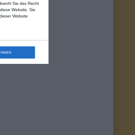
obwohl Sie das Recht
 diese Website. Sie
 dieser Website
TIMMEN