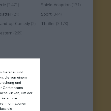
erie
(2.471)
Spiele-Adaption
(131)
platter
(21)
Sport
(344)
tand-up-Comedy
(2)
Thriller
(3.178)
estern
(269)
em Gerät zu und
n, die von einem
forschung und
ber Gerätescans
äche klicken, um der
Sie auf die
ere Informationen
dass die