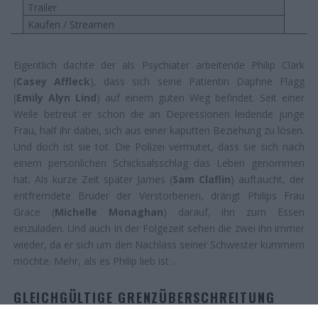
Trailer
Kaufen / Streamen
Eigentlich dachte der als Psychiater arbeitende Philip Clark
(
Casey Affleck
), dass sich seine Patientin Daphne Flagg
(
Emily Alyn Lind
) auf einem guten Weg befindet. Seit einer
Weile betreut er schon die an Depressionen leidende junge
Frau, half ihr dabei, sich aus einer kaputten Beziehung zu lösen.
Und doch ist sie tot. Die Polizei vermutet, dass sie sich nach
einem persönlichen Schicksalsschlag das Leben genommen
hat. Als kurze Zeit später James (
Sam Claflin
) auftaucht, der
entfremdete Bruder der Verstorbenen, drängt Philips Frau
Grace (
Michelle Monaghan
) darauf, ihn zum Essen
einzuladen. Und auch in der Folgezeit sehen die zwei ihn immer
wieder, da er sich um den Nachlass seiner Schwester kümmern
möchte. Mehr, als es Philip lieb ist …
GLEICHGÜLTIGE GRENZÜBERSCHREITUNG