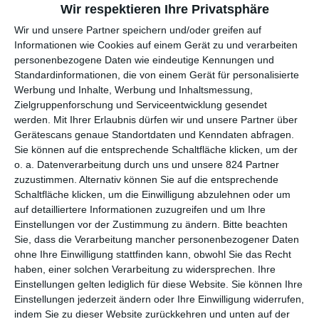
Wir respektieren Ihre Privatsphäre
Psychiater und Psychologen sind dafür da, den Menschen zu
Wir und unsere Partner speichern und/oder greifen auf
helfen, so viel ist klar. Doch was bedeutet das? Wie genau hilft
Informationen wie Cookies auf einem Gerät zu und verarbeiten
man jemandem? Während die einen sich auf eine distanzierte
personenbezogene Daten wie eindeutige Kennungen und
Position zurückziehen, wo sie nicht viel mehr sind als ein
Standardinformationen, die von einem Gerät für personalisierte
Tagebuch, in dem die Patienten und Patientinnen ihren Müll
Werbung und Inhalte, Werbung und Inhaltsmessung,
abladen, da nehmen andere eine etwas aktivere Position ein.
Zielgruppenforschung und Serviceentwicklung gesendet
Philip gehört zu letzterer Gruppe, wenn er zunehmend Distanz
werden.
Mit Ihrer Erlaubnis dürfen wir und unsere Partner über
vermissen lässt. Nicht nur, dass er sich stärker mit ihr
Gerätescans genaue Standortdaten und Kenndaten abfragen.
austauscht als üblich, was bei anderen aus seinem Beruf nicht
Sie können auf die entsprechende Schaltfläche klicken, um der
gut ankommt. Er überzeugt sie zudem davon, sich von ihrem
o. a. Datenverarbeitung durch uns und unsere 824 Partner
zuzustimmen. Alternativ können Sie auf die entsprechende
Freund zu treffen und greift damit direkt in ihr Leben ein.
Every
Schaltfläche klicken, um die Einwilligung abzulehnen oder um
Breath You Take
hätte daher durchaus das Porträt eines
auf detailliertere Informationen zuzugreifen und um Ihre
Mannes werden können, der Grenzen missachtet.
Einstellungen vor der Zustimmung zu ändern.
Bitte beachten
Stattdessen weiß man mehr als 100 Minuten später immer
Sie, dass die Verarbeitung mancher personenbezogener Daten
ohne Ihre Einwilligung stattfinden kann, obwohl Sie das Recht
noch nicht so recht, wer diese Figur nun ist oder sein soll. Das
haben, einer solchen Verarbeitung zu widersprechen. Ihre
liegt auch an einer irgendwie eigenartigen Figurenzeichnung.
Einstellungen gelten lediglich für diese Website. Sie können Ihre
Auf der einen Seite wird er als einfühlsam und
Einstellungen jederzeit ändern oder Ihre Einwilligung widerrufen,
mitteilungsbedürftig beschreiben. Zu sehen ist davon aber
indem Sie zu dieser Website zurückkehren und unten auf der