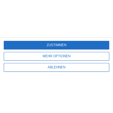
Schlechter Film. Durchschaubar. Nichts Neues. Ferres wollte als
Produzentin Geld verdienen. Nicht zu empfehlen.
SCHREIBE EINEN KOMMENTAR
Deine E-Mail-Adresse wird nicht veröffentlicht.
Erforderliche Felder sind
ZUSTIMMEN
mit
*
markiert
MEHR OPTIONEN
Kommentar
*
ABLEHNEN
Name
*