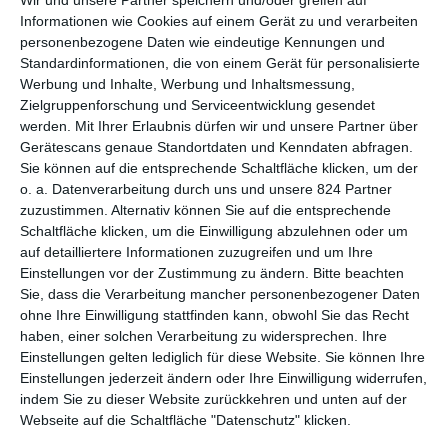
Wir und unsere Partner speichern und/oder greifen auf
vermuten, dass es damit vorbei wäre. Weit gefehlt:
Ich, beide
Informationen wie Cookies auf einem Gerät zu und verarbeiten
& sie
, obwohl im Jahre 2000 erschienen, wirkt als würde der
personenbezogene Daten wie eindeutige Kennungen und
Film an genau diese Tradition der 1980er-Komödien
Standardinformationen, die von einem Gerät für personalisierte
anknüpfen. Ähnlich wie Carrey hatten
Peter
und
Bobby
Werbung und Inhalte, Werbung und Inhaltsmessung,
Farrelly
1994 mit
Dumm und Dümmer
als Regisseure und
Zielgruppenforschung und Serviceentwicklung gesendet
Drehbuchautoren auf sich aufmerksam gemacht, doch erst ihr
werden.
Mit Ihrer Erlaubnis dürfen wir und unsere Partner über
Gerätescans genaue Standortdaten und Kenndaten abfragen.
1998 veröffentlichter Film
Verrückt nach Mary
sollte ihre
Sie können auf die entsprechende Schaltfläche klicken, um der
Namen fürs Erste etablieren sowie nachkommende Komödien
o. a. Datenverarbeitung durch uns und unsere 824 Partner
beeinflussen, insbesondere hinsichtlich der Überschreitung der
zuzustimmen. Alternativ können Sie auf die entsprechende
Grenzen des Ekel-Humors. Apropos Humor: Der englische
Schaltfläche klicken, um die Einwilligung abzulehnen oder um
Originaltitel
Me, Myself & Irene
ist ein passables Wortspiel und
auf detailliertere Informationen zuzugreifen und um Ihre
auch die deutsche Übersetzung sieht im ersten Moment soweit
Einstellungen vor der Zustimmung zu ändern.
Bitte beachten
ganz in Ordnung aus, verliert durch das Komma jedoch ihren
Sie, dass die Verarbeitung mancher personenbezogener Daten
Sinn. Satzzeichen mögen vielleicht Leben retten, anscheinend
ohne Ihre Einwilligung stattfinden kann, obwohl Sie das Recht
können sie aber auch Wortspiele ruinieren.
haben, einer solchen Verarbeitung zu widersprechen. Ihre
Einstellungen gelten lediglich für diese Website. Sie können Ihre
Der Anfang von
Ich, beide & sie
erweckt beinahe den Anschein
Einstellungen jederzeit ändern oder Ihre Einwilligung widerrufen,
einer grotesken Parodie auf einen Jim-Carrey-Film oder eher
indem Sie zu dieser Website zurückkehren und unten auf der
noch den eines Road Movies. Charlie zuckelt mit seinem
Webseite auf die Schaltfläche "Datenschutz" klicken.
Polizeimotorrad durch die Gegend, ohne umzufallen, gegen