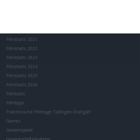
Filmstarts 2017
Filmstarts 2018
Filmstarts 2019
Filmstarts 2020
Filmstarts 2021
Filmstarts 2022
Filmstarts 2023
Filmstarts 2024
Filmstarts 2025
Filmstarts 2026
Filmtastic
Filmtipps
Französische Filmtage Tübingen-Stuttgart
Genres
Gewinnspiele
Gewinnspielteilnahme