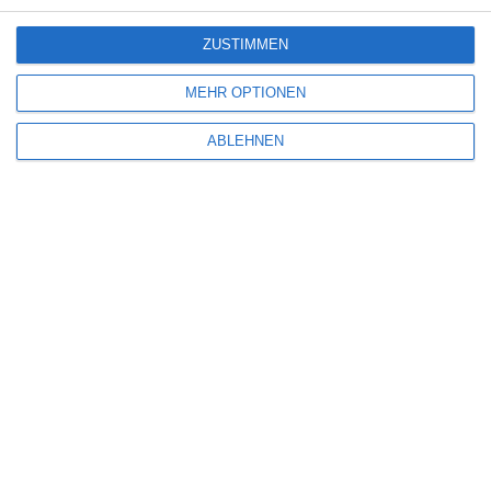
ZUSTIMMEN
MEHR OPTIONEN
ABLEHNEN
Name
*
E-Mail-Adresse
*
Website
Benachrichtige mich über nachfolgende Kommentare via E-Mail.