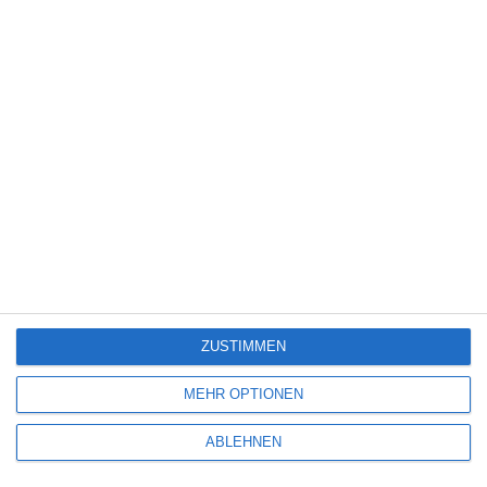
PINTEREST
EMAIL
ÄHNLICHE BEITRÄGE
4
ZUSTIMMEN
CLEAR CUT
MEHR OPTIONEN
Oliver Armknecht
Action
Thriller
USA
Sonntag, 10. Mai 2026
ABLEHNEN
4