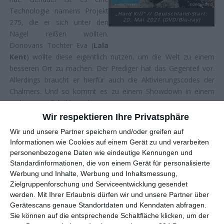
Technologie namens Projekt
„Hard Kill“ // Deutschland-Start:
20. Mai 2021 (DVD/Blu-ray)
275, die er sich unter den
Nagel reißen wollten.
Donovans Tochter Eva (
Lala
Kent
) wollte diese eigentlich nutzen, um die Welt zu einem
besseren Ort zu machen. Der Prediger hat das Gegenteil vor.
Allerdings braucht er hierfür auch die Aktivierungscodes der
Chalmers. Und so kommt es zu einem Showdown in einem
verlassenen Fabrikkomplex …
Wir respektieren Ihre Privatsphäre
FLEISSIGE LANGEWEILE
Wir und unsere Partner speichern und/oder greifen auf
Informationen wie Cookies auf einem Gerät zu und verarbeiten
personenbezogene Daten wie eindeutige Kennungen und
Es dürfte wohl keinen anderen Schauspieler geben, der so oft
Standardinformationen, die von einem Gerät für personalisierte
wie Bruce Willis in Actionfilmen zu sehen ist, ohne jemals auf
Werbung und Inhalte, Werbung und Inhaltsmessung,
nennenswerte Weise an den Actionszenen teilzunehmen.
Zielgruppenforschung und Serviceentwicklung gesendet
Genauer sieht die Karriere des einstigen Superstars inzwischen
werden.
Mit Ihrer Erlaubnis dürfen wir und unsere Partner über
so aus: Er wird zu Marketingzwecken groß auf dem Cover
Gerätescans genaue Standortdaten und Kenndaten abfragen.
präsentiert, dafür darf er sich in den Filmen irgendwo bequem
Sie können auf die entsprechende Schaltfläche klicken, um der
hinsetzen, ein bisschen verkniffen dreinschauen und