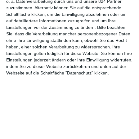
o. a. Datenverarbeitung durch uns und unsere 824 Partner
gelangweilt pseudocoole Sprüche raushauen. Wo der ebenfalls
zuzustimmen. Alternativ können Sie auf die entsprechende
in Massen von B-Movies auftretende Kollege
Nicolas Cage
Schaltfläche klicken, um die Einwilligung abzulehnen oder um
auf detailliertere Informationen zuzugreifen und um Ihre
zumindest noch seine ausdrucksstarke Mimik bemüht und so
Einstellungen vor der Zustimmung zu ändern.
Bitte beachten
für groteske Momente sorgt, da wartet man bei Willis
Sie, dass die Verarbeitung mancher personenbezogener Daten
vergeblich auf einen vergleichbaren Willen.
ohne Ihre Einwilligung stattfinden kann, obwohl Sie das Recht
Das macht ihn auf gewisse Weise zu einem idealen Partner für
haben, einer solchen Verarbeitung zu widersprechen. Ihre
Einstellungen gelten lediglich für diese Website. Sie können Ihre
Matt Eskandari
. Nachdem der Regisseur und sein
Einstellungen jederzeit ändern oder Ihre Einwilligung widerrufen,
phlegmatisches Maskottchen zuvor schon
Trauma Center
und
indem Sie zu dieser Website zurückkehren und unten auf der
Survive the Night
gedreht haben, steht mit
Hard Kill
nun
Webseite auf die Schaltfläche "Datenschutz" klicken.
schon die dritte Zusammenarbeit an. Leider, muss man an
dieser Stelle hinzufügen. Waren die vorangegangenen
Kooperationen bereits recht mäßige Vertreter eines
Actionthrillers, geht es hier noch ein bisschen tiefer in den
Keller. Wer gehofft hat, das Team würde sich einspielen und
vielleicht steigern, gemeinsam mehr Ambitionen entwickeln,
wird eines Besseren belehrt. Oder eines Schlechteren.
DER UNMOTIVIERTE WILLE ZUR GEWALT