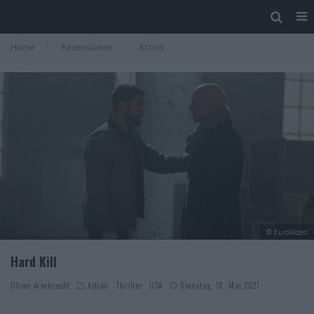
Home
Rezensionen
Action
© EuroVideo
Hard Kill
Oliver Armknecht
Action
Thriller
USA
Dienstag, 18. Mai 2021