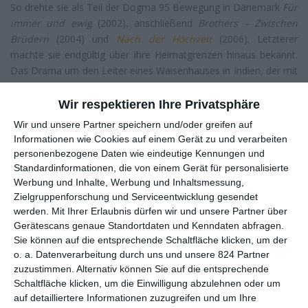
So drehte sie als Teil der Dogma 95 Bewegung in Dänemark
Für
immer und ewig
(2002), anschließend
Brothers – Zwischen
Brüdern
(2004) und
Nach der Hochzeit
(2006). Letzterer
machte sie endgültig über ihre Heimatgrenzen hinaus bekannt.
Das Drama um den Leiter eines Waisenhauses in Indien, der mit
seiner Vergangenheit konfrontiert wird, wurde für einen Oscar
als bester fremdsprachiger Film nominiert.
In einer besseren
Wir respektieren Ihre Privatsphäre
Welt
(2010) gewann den Preis letztendlich.
Wir und unsere Partner speichern und/oder greifen auf
Informationen wie Cookies auf einem Gerät zu und verarbeiten
Im Anschluss wechselte sie mehrfach zwischen Komödien und
personenbezogene Daten wie eindeutige Kennungen und
Dramen und inszenierte zunehmend internationale
Standardinformationen, die von einem Gerät für personalisierte
Produktionen mit großen Stars. So drehte sie beispielsweise das
Werbung und Inhalte, Werbung und Inhaltsmessung,
Drama
Serena
(2014) mit Jennifer Lawrence und Bradley
Zielgruppenforschung und Serviceentwicklung gesendet
Cooper, die Thrillerserie
The Night Manager
(2016) mit Tom
werden.
Mit Ihrer Erlaubnis dürfen wir und unsere Partner über
Hiddleston und Hugh Laurie sowie den Netflix-Horror
Bird Box –
Gerätescans genaue Standortdaten und Kenndaten abfragen.
Schließe deine Augen
(2018) mit Sandra Bullock. Das macht sie
Sie können auf die entsprechende Schaltfläche klicken, um der
zu einer der international bekanntesten Filmschaffenden ihres
o. a. Datenverarbeitung durch uns und unsere 824 Partner
Landes.
zuzustimmen. Alternativ können Sie auf die entsprechende
Schaltfläche klicken, um die Einwilligung abzulehnen oder um
Filme
auf detailliertere Informationen zuzugreifen und um Ihre