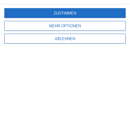
ZUSTIMMEN
THE UNDOING
MEHR OPTIONEN
Oliver Armknecht
Drama
Serie
Thriller
USA
Sonntag, 16. Mai 2021
ABLEHNEN
SCHREIBE EINEN KOMMENTAR
Deine E-Mail-Adresse wird nicht veröffentlicht.
Erforderliche Felder sind
mit
*
markiert
Kommentar
*