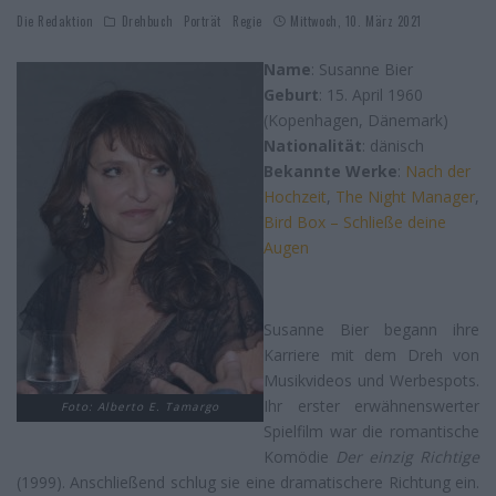
Die Redaktion
Drehbuch
Porträt
Regie
Mittwoch, 10. März 2021
Name
: Susanne Bier
Geburt
: 15. April 1960
(Kopenhagen, Dänemark)
Nationalität
: dänisch
Bekannte Werke
:
Nach der
Hochzeit
,
The Night Manager
,
Bird Box – Schließe deine
Augen
Susanne Bier begann ihre
Karriere mit dem Dreh von
Musikvideos und Werbespots.
Ihr erster erwähnenswerter
Foto: Alberto E. Tamargo
Spielfilm war die romantische
Komödie
Der einzig Richtige
(1999). Anschließend schlug sie eine dramatischere Richtung ein.