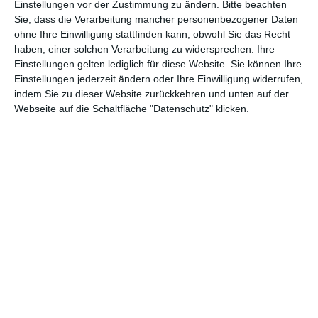
Serien
Einstellungen vor der Zustimmung zu ändern.
Bitte beachten
Sie, dass die Verarbeitung mancher personenbezogener Daten
Filmpreise
ohne Ihre Einwilligung stattfinden kann, obwohl Sie das Recht
haben, einer solchen Verarbeitung zu widersprechen. Ihre
Einstellungen gelten lediglich für diese Website. Sie können Ihre
Jah
Titel
Funktion
Einstellungen jederzeit ändern oder Ihre Einwilligung widerrufen,
r
indem Sie zu dieser Website zurückkehren und unten auf der
Webseite auf die Schaltfläche "Datenschutz" klicken.
201
After the Wedding
Geschichte
9
201
Bird Box – Schließe deine Augen
Regie
8
201
Serena
Regie
4
201
Zweite Chance
Regie, Geschichte
4
201
Love Is All You Need
Regie, Geschichte