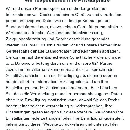
Wir respektieren Ihre Privatsphäre
virtuellen Selbstdarstellungen frisieren – für ein bisschen
Schummelei ist man doch nie zu alt –, dann verspricht das eine
Wir und unsere Partner speichern und/oder greifen auf
richtig charmante Krimikomödie zu sein. Und eine ganze Weile
Informationen wie Cookies auf einem Gerät zu und verarbeiten
scheint
The Good Liar
dieses Versprechen auch zu erfüllen. Roy
personenbezogene Daten wie eindeutige Kennungen und
ist einer dieser vornehmen Schurken, die mit so viel
Standardinformationen, die von einem Gerät für personalisierte
Werbung und Inhalte, Werbung und Inhaltsmessung,
Liebenswürdigkeit andere Leute ausnehmen, dass man fast
Zielgruppenforschung und Serviceentwicklung gesendet
ganz vergisst, dass er ein Verbrecher ist – vergleichbar zu Robert
werden.
Mit Ihrer Erlaubnis dürfen wir und unsere Partner über
Redfords Darstellung in
Ein Gauner & Gentlema
n
.
Gerätescans genaue Standortdaten und Kenndaten abfragen.
Sie können auf die entsprechende Schaltfläche klicken, um der
o. a. Datenverarbeitung durch uns und unsere 824 Partner
zuzustimmen. Alternativ können Sie auf die entsprechende
Schaltfläche klicken, um die Einwilligung abzulehnen oder um
auf detailliertere Informationen zuzugreifen und um Ihre
Einstellungen vor der Zustimmung zu ändern.
Bitte beachten
Sie, dass die Verarbeitung mancher personenbezogener Daten
ohne Ihre Einwilligung stattfinden kann, obwohl Sie das Recht
haben, einer solchen Verarbeitung zu widersprechen. Ihre
Einstellungen gelten lediglich für diese Website. Sie können Ihre
Einstellungen jederzeit ändern oder Ihre Einwilligung widerrufen,
indem Sie zu dieser Website zurückkehren und unten auf der
Ohnehin, es ist der Auftritt des Ensembles, der einen immer