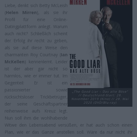
Liebe, denkt sich Betty McLeish
(
Helen Mirren
), als sie ihr
Profil für eine Online-
Datingplattform anlegt. Warum
auch nicht? Schließlich scheint
der Erfolg ihr recht zu geben,
als sie auf diese Weise den
charmanten Roy Courtnay (
Ian
McKellen
) kennenlernt. Leider
ist der aber gar nicht so
harmlos, wie er immer tut. Im
Gegenteil: Er ist ein
passionierter sowie
„The Good Liar – Das alte Böse“
// Deutschland-Start: 28.
rücksichtsloser Trickbetrüger,
November 2019 (Kino) // 28. Mai
2020 (DVD/Blu-ray)
der seine Geschäftspartner
reihenweise aufs Kreuz legt.
Nun soll ihm die wohlhabende
Witwe den Lebensabend versüßen, er hat auch schon einen
Plan, wie er das Ganze anstellen soll. Wäre da nur nicht ihr