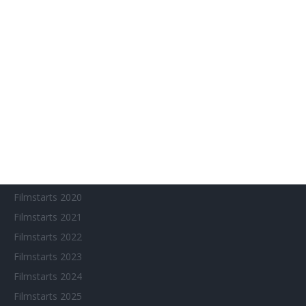
Anime on Demand
Arthouse CNMA
Chinesisches Filmfest München
Eventkalender
Fantasy Filmfest Special
Filmfeste
Filmstarts 2017
Filmstarts 2018
Filmstarts 2019
Filmstarts 2020
Filmstarts 2021
Filmstarts 2022
Filmstarts 2023
Filmstarts 2024
Filmstarts 2025