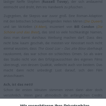
lästiger Neffe Stephen (
Russell Tovey
), der sich andauernd
einmischt und droht, ihm ins Handwerk zu pfuschen …
Zugegeben, die Skepsis war zuvor groß. Eine Roman-Adaption
mit den britischen Schauspiellegenden Helen Mirren (
Die Queen
)
und Ian McKellen (
X-Men
), inszeniert von
Bill Condon
(
Die
Schöne und das Biest
), das sind so viele hochkarätige Namen,
dass man damit durchaus Werbung machen darf. Dass dies
nicht bzw. kaum geschah, die meisten vor Kinostart noch nicht
einmal wussten, dass
The Good Liar – Das alte Böse
überhaupt
rauskommt, das war schon ein schlechtes Omen. So als wäre
das Studio nicht von den Erfolgsaussichten des eigenen Films
überzeugt, von dessen Qualität, vielleicht auch von beidem. Das
macht dann nicht unbedingt Lust darauf, sich den Film
anzuschauen.
Ach, ist das nett!
Schon die ersten Minuten stimmen einen dann aber doch
versöhnlich. Wenn ganz altmodisch die anfänglichen Credits
runterrattern, während die beiden reifen Turteltäubchen ihre