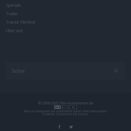
Specials
Trailer
Transit Filmfest
Über uns
© 2006-2022 film-rezensionen.de
film-rezensionen.de
untersteht einer internationalen
Creative Commons 4.0 Lizenz
.