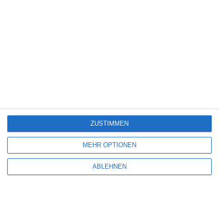
4
BIS ZUM ENDE
Oliver Armknecht
Drama
Frankreich
Netflix
Thriller
ZUSTIMMEN
Samstag, 11. Juli 2026
MEHR OPTIONEN
5
ABLEHNEN