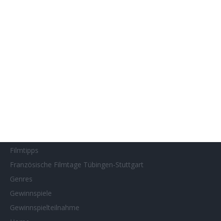
Filmstarts 2018
Filmstarts 2019
Filmstarts 2020
Filmstarts 2021
Filmstarts 2022
Filmstarts 2023
Filmstarts 2024
Filmstarts 2025
Filmstarts 2026
Filmtastic
Filmtipps
Französische Filmtage Tübingen-Stuttgart
Genres
Gewinnspiele
Gewinnspielteilnahme