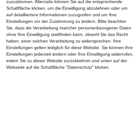
zuzustimmen. Alternativ können Sie auf die entsprechende
Midnight Sun – Alles für dich
, wenn die Jugendlichen zusätzlich
Schaltfläche klicken, um die Einwilligung abzulehnen oder um
ein Leiden haben, lassen sich noch ein paar Tränen mehr
auf detailliertere Informationen zuzugreifen und um Ihre
herauspressen. Das dachte sich wohl auch das Drehbuchduo
Einstellungen vor der Zustimmung zu ändern.
Bitte beachten
Sie, dass die Verarbeitung mancher personenbezogener Daten
Mikki Daughtry
und
Tobias Iaconis
(
Lloronas Fluch
), das
ohne Ihre Einwilligung stattfinden kann, obwohl Sie das Recht
inspiriert von anderen Hits völlig ungeniert das Szenario
haben, einer solchen Verarbeitung zu widersprechen. Ihre
ausschlachtet, als gäbe es kein Morgen mehr. Das ist mitunter
Einstellungen gelten lediglich für diese Website. Sie können Ihre
etwas zynisch, dafür aber wirksam. Wär für solche emotionalen
Einstellungen jederzeit ändern oder Ihre Einwilligung widerrufen,
Manipulationen offen ist, darf besonders zum Ende hin
indem Sie zu dieser Website zurückkehren und unten auf der
hemmungslos schluchzen.
Webseite auf die Schaltfläche "Datenschutz" klicken.