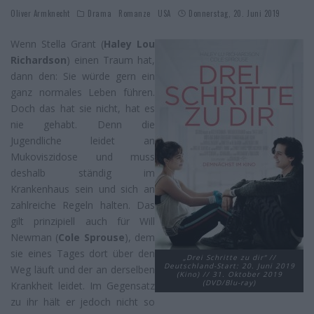
Oliver Armknecht
Drama
Romanze
USA
Donnerstag, 20. Juni 2019
Wenn Stella Grant (
Haley Lou
Richardson
) einen Traum hat,
dann den: Sie würde gern ein
ganz normales Leben führen.
Doch das hat sie nicht, hat es
nie gehabt. Denn die
Jugendliche leidet an
Mukoviszidose und muss
deshalb ständig im
Krankenhaus sein und sich an
zahlreiche Regeln halten. Das
gilt prinzipiell auch für Will
Newman (
Cole Sprouse
), dem
sie eines Tages dort über den
„Drei Schritte zu dir“ //
Deutschland-Start: 20. Juni 2019
Weg läuft und der an derselben
(Kino) // 31. Oktober 2019
(DVD/Blu-ray)
Krankheit leidet. Im Gegensatz
zu ihr hält er jedoch nicht so