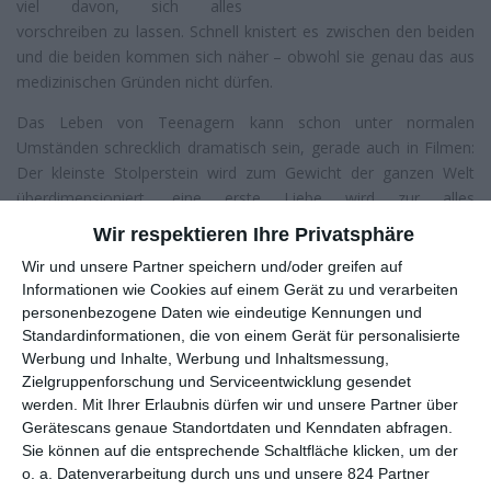
viel davon, sich alles
vorschreiben zu lassen. Schnell knistert es zwischen den beiden
und die beiden kommen sich näher – obwohl sie genau das aus
medizinischen Gründen nicht dürfen.
Das Leben von Teenagern kann schon unter normalen
Umständen schrecklich dramatisch sein, gerade auch in Filmen:
Der kleinste Stolperstein wird zum Gewicht der ganzen Welt
überdimensioniert, eine erste Liebe wird zur alles
entscheidenden Schicksalsbegegnung. Schließlich wissen es die
Wir respektieren Ihre Privatsphäre
Protagonisten und Protagonistinnen noch nicht besser, das
Wir und unsere Partner speichern und/oder greifen auf
anvisierte gleichaltrige Publikum ebenfalls nicht. Das gilt es
Informationen wie Cookies auf einem Gerät zu und verarbeiten
auszunutzen, da wird gerne dick aufgetragen, selbst kleinste
personenbezogene Daten wie eindeutige Kennungen und
Banalitäten werden aufgebauscht. Was aber, wenn die
Standardinformationen, die von einem Gerät für personalisierte
Umstände nicht normal sind? Wenn das Leben selbst zu einem
Werbung und Inhalte, Werbung und Inhaltsmessung,
Problem wird?
Zielgruppenforschung und Serviceentwicklung gesendet
werden.
Mit Ihrer Erlaubnis dürfen wir und unsere Partner über
Eine kranke Liebe
Gerätescans genaue Standortdaten und Kenndaten abfragen.
Auch das kommt immer mal wieder vor. Ganz hoch im Kurs:
Sie können auf die entsprechende Schaltfläche klicken, um der
Krankheiten, je gravierender, umso besser. Ob nun
Das
o. a. Datenverarbeitung durch uns und unsere 824 Partner
Schicksal ist ein Verräter
,
Club der roten Bänder
oder