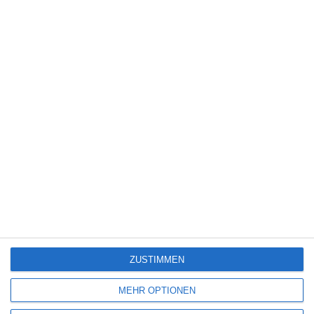
FACEBOOK
TWITTER
PINTEREST
EMAIL
ÄHNLICHE BEITRÄGE
7
ZUSTIMMEN
MEHR OPTIONEN
THE EAST PALACE – STAFFEL 1