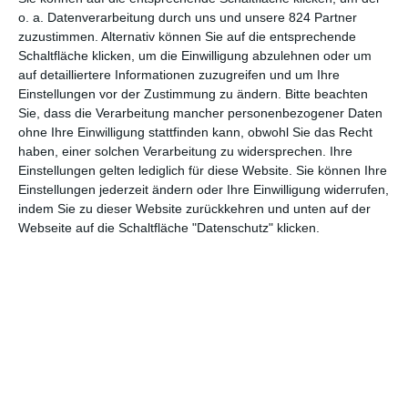
echten Zusammenhang mit den anderen Teilen gibt. Es drängt
o. a. Datenverarbeitung durch uns und unsere 824 Partner
sich sogar der Eindruck auf, dass der Film eigentlich gar nicht im
zuzustimmen. Alternativ können Sie auf die entsprechende
Zusammenhang von
Conjuring
geplant war, sondern erst
Schaltfläche klicken, um die Einwilligung abzulehnen oder um
nachträglich integriert wurde. Es tritt lediglich eine bekannte
auf detailliertere Informationen zuzugreifen und um Ihre
Nebenfigur auf, die dann noch nicht einmal etwas
Einstellungen vor der Zustimmung zu ändern.
Bitte beachten
Nennenswertes zur Geschichte beizutragen hat.
Sie, dass die Verarbeitung mancher personenbezogener Daten
ohne Ihre Einwilligung stattfinden kann, obwohl Sie das Recht
haben, einer solchen Verarbeitung zu widersprechen. Ihre
Einstellungen gelten lediglich für diese Website. Sie können Ihre
Einstellungen jederzeit ändern oder Ihre Einwilligung widerrufen,
indem Sie zu dieser Website zurückkehren und unten auf der
Webseite auf die Schaltfläche "Datenschutz" klicken.
Das größte Problem von
Lloronas Fluch
ist aber nicht der etwas
offensichtliche Versuch, die treuen Fans der Reihe zu schröpfen.
Schlimmer ist: Dem Film, der auf dem
South by Southwest