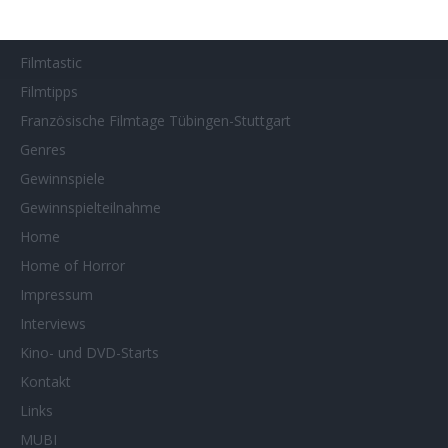
Filmstarts 2025
Filmstarts 2026
Filmtastic
Filmtipps
Französische Filmtage Tübingen-Stuttgart
Genres
Gewinnspiele
Gewinnspielteilnahme
Home
Home of Horror
Impressum
Interviews
Kino- und DVD-Starts
Kontakt
Links
MUBI