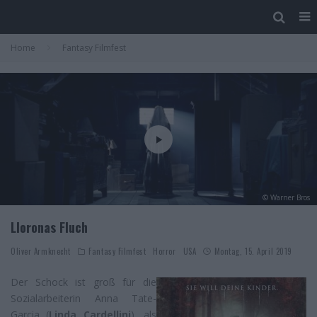
Home
Fantasy Filmfest
© Warner Bros
Lloronas Fluch
Oliver Armknecht
Fantasy Filmfest
Horror
USA
Montag, 15. April 2019
Der Schock ist groß für die
Sozialarbeiterin Anna Tate-
Garcia (
Linda Cardellini
), als