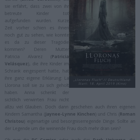
sie erfährt, dass zwei von ihr
betreute Kinder tot
aufgefunden wurden. Kurze
Zeit vorher schien es ihnen
noch gut zu sehen, wie konnte
es da zu dieser Tragödie
kommen? Deren Mutter
Patricia Alvarez (
Patricia
Velásquez
), die ihre Kinder im
Schrank eingesperrt hatte, hat
ihre ganz eigene Erklärung: La
„Lloronas Fluch“ // Deutschland-
Start: 18. April 2019 (Kino)
Llorona soll sie zu sich geholt
haben. Anna schenkt der
sichtlich verwirrten Frau nicht
allzu viel Glauben. Doch dann geschehen auch ihren eigenen
Kindern Samantha (
Jaynee-Lynne Kinchen
) und Chris (
Roman
Christou
) eigenartige und besorgniserregende Dinge. Sollte an
der Legende um die weinende Frau doch mehr dran sein?
Ob nun die
DC Comics
oder auch das
Dark Universe
, die