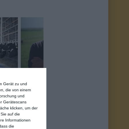
 möglichst effizient
em Gerät zu und
enschen immer wieder
n, die von einem
forschung und
 gar furchterregend.
ber Gerätescans
ung nur ein Viertel
äche klicken, um der
 männlichen Küken,
Sie auf die
nicht kostendeckend.
ere Informationen
hen ein alltäglicher
dass die