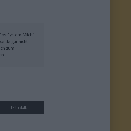
„Das System Milch“
bände gar nicht
doch zum
an.
EMAIL