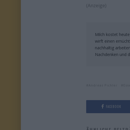
(Anzeige)
Milch kostet heute
wirft einen ernüch
nachhaltig arbeite
Nachdenken und d
Andreas Pichler
Ess
FACEBOOK
ÄHNLICHE BEITR