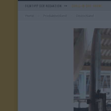
DUELL IN DER SONNE
FILMTIPP DER REDAKTION
EVERYTIME
Home
Produktionsland
Deutschland
WHAM! – 10 DAYS IN CHIN
TANGLES