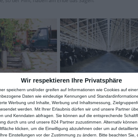
e, so der Film, haben am Ende das Sagen.
Wir respektieren Ihre Privatsphäre
ichts anderes übrig, als sich dem Druck zu unterwerfen und
ner speichern und/oder greifen auf Informationen wie Cookies auf ein
ent hört sich gut an, wird von wirtschaftsfreundlichen M
nbezogene Daten wie eindeutige Kennungen und Standardinformatione
sierte Werbung und Inhalte, Werbung und Inhaltsmessung, Zielgruppen
ch Milch sind die Folgen jedoch eher befremdlich, wenn nicht
gesendet werden.
Mit Ihrer Erlaubnis dürfen wir und unsere Partner ü
r auf Hochleistung hin gezüchtet, dass ihre Lebenserwart
n und Kenndaten abfragen. Sie können auf die entsprechende Schaltfl
eträgt. Männliche Nachkommen werden, vergleichbar zu
ung durch uns und unsere 824 Partner zuzustimmen. Alternativ können 
enn die geben ja keine Milch, eine Haltung von Bullen ist 
fläche klicken, um die Einwilligung abzulehnen oder um auf detailliert
se hat sich etwas getan. Wo früher noch Betriebe mit 35 Kü
Ihre Einstellungen vor der Zustimmung zu ändern.
Bitte beachten Sie, 