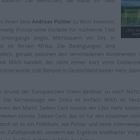
e Bauern? Die Menschen, die damit ihr Geld
n ihnen lässt
Andreas Pichler
zu Wort kommen,
nedig Prinzip
seine Vorliebe für nüchterne Titel
„Das Sy
Sep
ntergangs zeigte. Milchbauern vor Ort, in
bst im fernen Afrika. Die Bedingungen sind
iedlich, gerade zwischen den verschiedenen Kontinenten. E
mit Milch handelt, der steht immer kurz vorm Existenza
rüssel würde zum Beispiel in Deutschland keiner mehr dav
in Grund, der Europäischen Union dankbar zu sein? Nich
 Die Kernaussage der Doku ist einfach: Milch ist heute 
rren den Markt. Sieben Cent müsste der Liter mehr kosten
rbeiten könnte. Sieben Cent, das ist für den einzelnen nich
doch ist es ein Politikum, wie Pichler und seine Interviewp
kein Zufallsprodukt, sondern das Ergebnis knallharter Vo