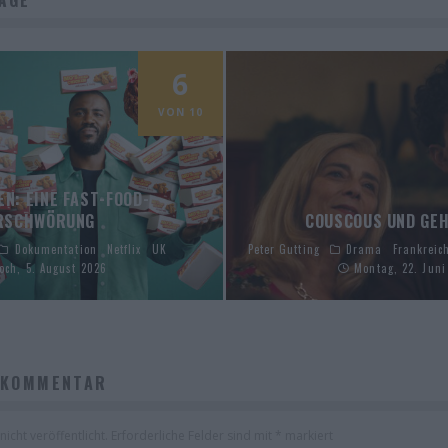
6
VON 10
EN: EINE FAST-FOOD-
RSCHWÖRUNG
COUSCOUS UND GEH
Dokumentation
Netflix
UK
Peter Gutting
Drama
Frankreic
och, 5. August 2026
Montag, 22. Juni
 KOMMENTAR
icht veröffentlicht.
Erforderliche Felder sind mit
*
markiert