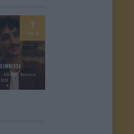
7
VON 10
EIMNISSE
h
Komödie
Romanze
 2026