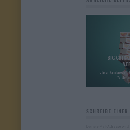
BIG CHICK
VE
Oliver Armknecht
Mittw
SCHREIBE EINEN
Deine E-Mail-Adresse wird n