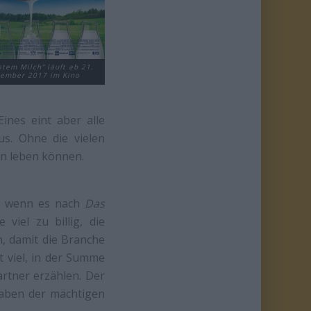
stem Milch“ läuft ab 21.
tember 2017 im Kino
ines eint aber alle
us. Ohne die vielen
on leben können.
t, wenn es nach
Das
viel zu billig, die
, damit die Branche
t viel, in der Summe
artner erzählen. Der
rgaben der mächtigen