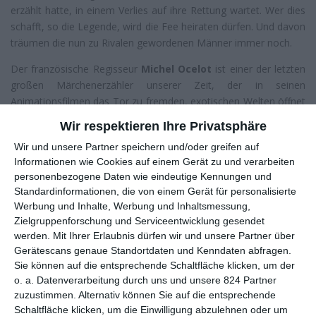
erzählt hatte, in einem Verlies auf ihre Rettung wartet. Wer dies
schafft, so die Legende, wird die Fee heiraten dürfen. Und davon
träumen die nun zu Rivalen gewordenen Männer immer noch.
Der französische Regisseur
Michel Ocelot
ist einer der letzten
großen Märchenerzähler unserer Zeit, der in seinen
Animationsfilmen das Tor zu fremden, exotischen Welten öffnet
und diese mit klassischen Fabeln verknüpft. So klassisch, dass
Wir respektieren Ihre Privatsphäre
man immer meinen möchte, sie entstammten tatsächlich einem
Wir und unsere Partner speichern und/oder greifen auf
mindestens mehrere Jahrhunderte alten Märchenbuch.
Azur &
Informationen wie Cookies auf einem Gerät zu und verarbeiten
Asmar
beispielsweise wirkt mit seinen Feen, dem arabischen
personenbezogene Daten wie eindeutige Kennungen und
Setting und den riesigen Tieren so, als handelte es sich um ein
Standardinformationen, die von einem Gerät für personalisierte
längst vergessenes Werk aus Tausendundeine Nacht, welches
Werbung und Inhalte, Werbung und Inhaltsmessung,
er in einer Schublade gefunden hat.
Zielgruppenforschung und Serviceentwicklung gesendet
werden.
Mit Ihrer Erlaubnis dürfen wir und unsere Partner über
Verstärkt wird das durch die grundsätzlich nie übersetzten
Gerätescans genaue Standortdaten und Kenndaten abfragen.
arabischen Dialoge zwischendurch und die ungewöhnliche Optik,
Sie können auf die entsprechende Schaltfläche klicken, um der
welche zu einem Markenzeichen Ocelots geworden ist. Wo
o. a. Datenverarbeitung durch uns und unsere 824 Partner
andere Animationskünstler längst die Liebe zu
zuzustimmen. Alternativ können Sie auf die entsprechende
dreidimensionalen Welten entdeckt haben, setzt der Franzose
Schaltfläche klicken, um die Einwilligung abzulehnen oder um