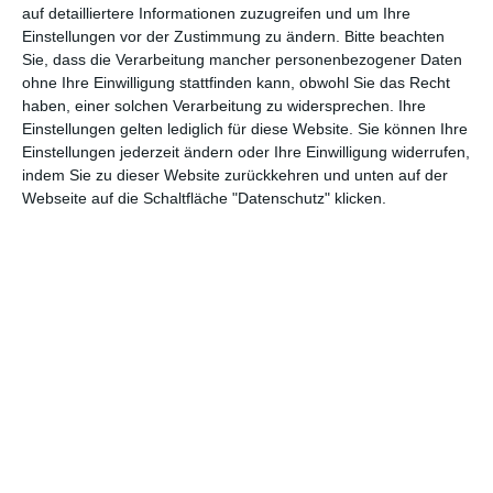
auch bei seiner ersten rein am Computer erstellten Arbeit nach
auf detailliertere Informationen zuzugreifen und um Ihre
wie vor auf das Spiel mit starren Hintergründen, meist von der
Einstellungen vor der Zustimmung zu ändern.
Bitte beachten
Seite gezeigt. Das erinnert in den besten Momenten an seinen
Sie, dass die Verarbeitung mancher personenbezogener Daten
ohne Ihre Einwilligung stattfinden kann, obwohl Sie das Recht
großen Durchbruch
Kiriku und die Zauberin
oder die
haben, einer solchen Verarbeitung zu widersprechen. Ihre
Märchensammlung
Tales of the Night
. Vor allem im letzten
Einstellungen gelten lediglich für diese Website. Sie können Ihre
Drittel gibt es wunderbare Szenen, eine Explosion von Farben
Einstellungen jederzeit ändern oder Ihre Einwilligung widerrufen,
und Formen, die sich an mittelalterlichen Gemälden orientiert
indem Sie zu dieser Website zurückkehren und unten auf der
und einen tatsächlich an einen anderen Ort, eine andere Zeit,
Webseite auf die Schaltfläche "Datenschutz" klicken.
eine andere Wirklichkeit entführt.