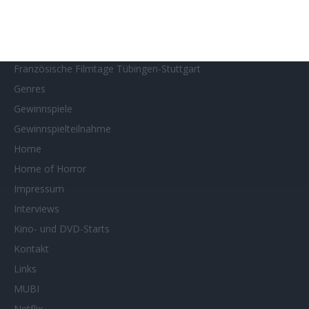
Filmstarts 2026
Filmtastic
Filmtipps
Französische Filmtage Tübingen-Stuttgart
Genres
Gewinnspiele
Gewinnspielteilnahme
Home
Home of Horror
Impressum
Interviews
Kino- und DVD-Starts
Kontakt
Links
MUBI
Netflix