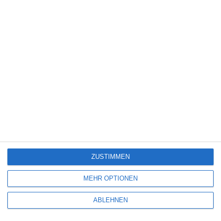
Science Fiction
(1.330)
Serie
(2.476)
Spiele-Adaption
(131)
Splatter
(21)
Sport
(345)
Stand-up-Comedy
(2)
Thriller
(3.181)
Western
(269)
5
Die Chefin: Der Wolf
ZUSTIMMEN
6
MEHR OPTIONEN
Heute fängt mein neues Leben an
ABLEHNEN