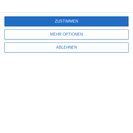
3
ZUSTIMMEN
Dragon Wars
MEHR OPTIONEN
ABLEHNEN
SITEMAP
Aktuelle Neuerscheinungen
Amazon Prime Video
Anime on Demand
Arthouse CNMA
Chinesisches Filmfest München
Eventkalender