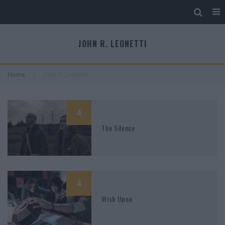
JOHN R. LEONETTI
Home
John R. Leonetti
4
The Silence
4
Wish Upon