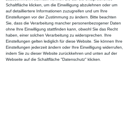
Schaltfläche klicken, um die Einwilligung abzulehnen oder um
Euch gefällt, was wir auf film-rezensionen.de so machen und
auf detailliertere Informationen zuzugreifen und um Ihre
wollt noch mehr? Dann werdet unser Sponsor! Auf
Steady
könnt
Einstellungen vor der Zustimmung zu ändern.
Bitte beachten
ihr Mitglied unserer Seite werden und uns damit helfen, unser
Sie, dass die Verarbeitung mancher personenbezogener Daten
Angebot weiter auszubauen. Im Gegenzug bekommt ihr je nach
ohne Ihre Einwilligung stattfinden kann, obwohl Sie das Recht
Mitgliedschaft Newsletter, nehmt an exklusiven Gewinnspielen
haben, einer solchen Verarbeitung zu widersprechen. Ihre
teil, könnt Rezensionen wünschen oder euch auf der Seite
Einstellungen gelten lediglich für diese Website. Sie können Ihre
verewigen.
Einstellungen jederzeit ändern oder Ihre Einwilligung widerrufen,
indem Sie zu dieser Website zurückkehren und unten auf der
Webseite auf die Schaltfläche "Datenschutz" klicken.
GENRES
TIPPS
INTERVIEWS
TAGS
Abenteuer
(1.624)
Action
(2.034)
Animation/Trickfilm
(1.943)
Anime
(740)
Asia
(60)
Biographie
(766)
Comic-Adaption
(699)
Dokumentation
(2.056)
Drama
(7.130)
Erotik
(187)