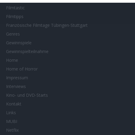
Filmtastic
Filmtipps
Französische Filmtage Tübingen-Stuttgart
Genres
Gewinnspiele
Gewinnspielteilnahme
Home
Home of Horror
Impressum
Interviews
Kino- und DVD-Starts
Kontakt
Links
MUBI
Netflix