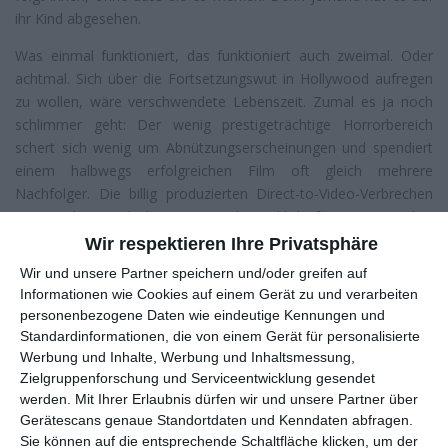
ihr Kind abgesehen.
Was einmal funktioniert, das funktioniert auch zweimal. Oder
achtmal. Sich über die Fortsetzungswut in Hollywood aufregen
zu wollen, wäre verschwendete Lebenszeit. Zumal es ja noch
schlimmer geht: Der wenig prestigeträchtige Horrorbereich
schert sich wenig um Abnützungserscheinungen und spendiert
einem halbwegs erfolgreichen Film oft gleich mehrere
Nachfolger. Die billig produzierten Direct-to-Video-Verbrechen
setzen die Geschichte zwar nicht wirklich fort, tragen aber
denselben Titel und sind auch sonst gern austauschbar. Warum
Wir respektieren Ihre Privatsphäre
auch nicht, wenn es ein zahlendes Publikum dafür gibt?
Wir und unsere Partner speichern und/oder greifen auf
Informationen wie Cookies auf einem Gerät zu und verarbeiten
1 Film = 2 Fortsetzungen
personenbezogene Daten wie eindeutige Kennungen und
Bei
Conjuring – Die Heimsuchung
fackelte man auch nicht
Standardinformationen, die von einem Gerät für personalisierte
lange, als es darum ging, noch ein wenig mehr Geld zu
Werbung und Inhalte, Werbung und Inhaltsmessung,
verdienen. Aus gutem Grund: Bei Kosten von 20 Millionen Dollar
Zielgruppenforschung und Serviceentwicklung gesendet
– was im Horrorgenre schon eine ganze Menge ist – spielte der
werden.
Mit Ihrer Erlaubnis dürfen wir und unsere Partner über
Film mehr als das 15-Fache wieder ein. Anstatt nun aber jedes
Gerätescans genaue Standortdaten und Kenndaten abfragen.
Jahr einen neuen Teil ins Kinos zu bringen, ging man hier einen
Sie können auf die entsprechende Schaltfläche klicken, um der