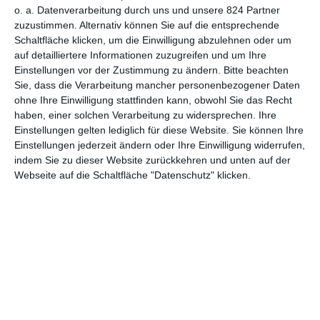
anderen Weg, der gleichzeitig interessant und ausgesprochen
o. a. Datenverarbeitung durch uns und unsere 824 Partner
dreist ist. Man führt in den Filmen nicht nur Helden ein, sondern
zuzustimmen. Alternativ können Sie auf die entsprechende
Schaltfläche klicken, um die Einwilligung abzulehnen oder um
auch böse Nebenfiguren, die im Anschluss eigene Filme
auf detailliertere Informationen zuzugreifen und um Ihre
erhalten. Auf diese Weise potenzieren sich die
Einstellungen vor der Zustimmung zu ändern.
Bitte beachten
Franchisemöglichkeiten. Und damit auch die, noch mehr zu
Sie, dass die Verarbeitung mancher personenbezogener Daten
verdienen. Denn so kann man das Publikum schröpfen, während
ohne Ihre Einwilligung stattfinden kann, obwohl Sie das Recht
es noch auf den nächsten „echten“ Teil wartet.
haben, einer solchen Verarbeitung zu widersprechen. Ihre
Einstellungen gelten lediglich für diese Website. Sie können Ihre
Einstellungen jederzeit ändern oder Ihre Einwilligung widerrufen,
indem Sie zu dieser Website zurückkehren und unten auf der
Webseite auf die Schaltfläche "Datenschutz" klicken.
Finanziell hat sich das bei
Annabelle
, das erste diverser Spin-