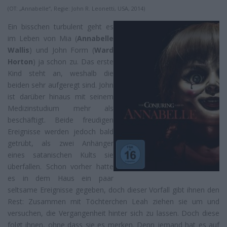
(OT: „Annabelle“, Regie: John R. Leonetti, USA, 2014)
Ein bisschen turbulent geht es
im Leben von Mia (
Annabelle
Wallis
) und John Form (
Ward
Horton
) ja schon zu. Das erste
Kind steht an, weshalb die
beiden sehr aufgeregt sind. John
ist darüber hinaus mit seinem
Medizinstudium mehr als
beschäftigt. Beide freudigen
Ereignisse werden jedoch bald
getrübt, als zwei Anhänger
eines satanischen Kults sie
überfallen. Schon vorher hatte
es in dem Haus ein paar
seltsame Ereignisse gegeben, doch dieser Vorfall gibt ihnen den
Rest: Zusammen mit Töchterchen Leah ziehen sie um und
versuchen, die Vergangenheit hinter sich zu lassen. Doch diese
folgt ihnen, ohne dass sie es merken. Denn jemand hat es auf