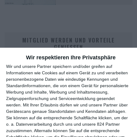
MITGLIED WERDEN UND VORTEILE
GENIESSEN
Wir respektieren Ihre Privatsphäre
Wir und unsere Partner speichern und/oder greifen auf
Informationen wie Cookies auf einem Gerät zu und verarbeiten
personenbezogene Daten wie eindeutige Kennungen und
Standardinformationen, die von einem Gerät für personalisierte
Werbung und Inhalte, Werbung und Inhaltsmessung,
Zielgruppenforschung und Serviceentwicklung gesendet
werden.
Mit Ihrer Erlaubnis dürfen wir und unsere Partner über
Euch gefällt, was wir auf film-rezensionen.de so machen und
Gerätescans genaue Standortdaten und Kenndaten abfragen.
wollt noch mehr? Dann werdet unser Sponsor! Auf
Steady
könnt
Sie können auf die entsprechende Schaltfläche klicken, um der
ihr Mitglied unserer Seite werden und uns damit helfen, unser
o. a. Datenverarbeitung durch uns und unsere 824 Partner
Angebot weiter auszubauen. Im Gegenzug bekommt ihr je nach
zuzustimmen. Alternativ können Sie auf die entsprechende
Schaltfläche klicken, um die Einwilligung abzulehnen oder um