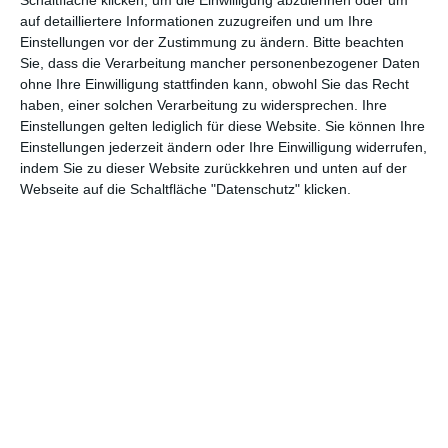
Mitgliedschaft Newsletter, nehmt an exklusiven Gewinnspielen
auf detailliertere Informationen zuzugreifen und um Ihre
teil, könnt Rezensionen wünschen oder euch auf der Seite
Einstellungen vor der Zustimmung zu ändern.
Bitte beachten
verewigen.
Sie, dass die Verarbeitung mancher personenbezogener Daten
ohne Ihre Einwilligung stattfinden kann, obwohl Sie das Recht
haben, einer solchen Verarbeitung zu widersprechen. Ihre
GENRES
TIPPS
INTERVIEWS
TAGS
Einstellungen gelten lediglich für diese Website. Sie können Ihre
Einstellungen jederzeit ändern oder Ihre Einwilligung widerrufen,
indem Sie zu dieser Website zurückkehren und unten auf der
Abenteuer
(1.624)
Action
(2.033)
Webseite auf die Schaltfläche "Datenschutz" klicken.
Animation/Trickfilm
(1.942)
Anime
(740)
Asia
(60)
Biographie
(766)
Comic-Adaption
(699)
Dokumentation
(2.056)
Drama
(7.129)
Erotik
(186)
Experimental
(79)
Familie
(1.068)
Fantasy
(1.473)
Historie
(1.230)
Horror
(1.827)
Komödie
(4.920)