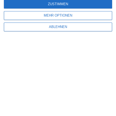
ZUSTIMMEN
MEHR OPTIONEN
ABLEHNEN
SITEMAP
Aktuelle Neuerscheinungen
Amazon Prime Video
Anime on Demand
Arthouse CNMA
Chinesisches Filmfest München
Eventkalender
Fantasy Filmfest Special
Filmfeste
Filmstarts 2017
Filmstarts 2018