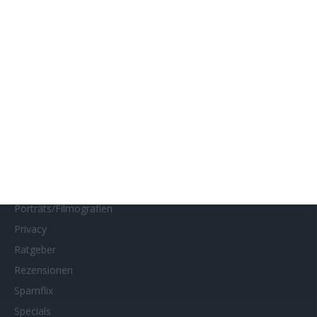
Home of Horror
Impressum
Interviews
Kino- und DVD-Starts
Kontakt
Links
MUBI
Netflix
Neueste Reviews
News
Porträts/Filmografien
Privacy
Ratgeber
Rezensionen
Spamflix
Specials