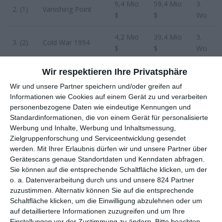
9,4 Mio
59,4 Mio
3.
2. (1)
Vanishing Point
$
$
Wo
4,2 Mio
39,4 Mio
3.
3. (2)
Cold War 1994
$
$
Wo
4.
Glennkill: Ein
1,5 Mio
1.
Wir respektieren Ihre Privatsphäre
1,5 Mio $
(neu)
Schafskrimi
$
Wo
Wir und unsere Partner speichern und/oder greifen auf
Informationen wie Cookies auf einem Gerät zu und verarbeiten
Der Teufel trägt
1,2 Mio
13,9 Mio
3.
personenbezogene Daten wie eindeutige Kennungen und
5. (4)
Prada 2
$
$
Wo
Standardinformationen, die von einem Gerät für personalisierte
Werbung und Inhalte, Werbung und Inhaltsmessung,
1,0 Mio
2.
Zielgruppenforschung und Serviceentwicklung gesendet
6. (7)
Mortal Kombat II
2,3 Mio $
$
Wo
werden.
Mit Ihrer Erlaubnis dürfen wir und unsere Partner über
Gerätescans genaue Standortdaten und Kenndaten abfragen.
Being Toward
0,5 Mio
10,2 Mio
3.
Sie können auf die entsprechende Schaltfläche klicken, um der
7. (5)
o. a. Datenverarbeitung durch uns und unsere 824 Partner
Death
$
$
Wo
zuzustimmen. Alternativ können Sie auf die entsprechende
Schaltfläche klicken, um die Einwilligung abzulehnen oder um
8.
0,4 Mio
1.
Der weiße Hai
0,4 Mio $
auf detailliertere Informationen zuzugreifen und um Ihre
(neu)
$
Wo
Einstellungen vor der Zustimmung zu ändern.
Bitte beachten