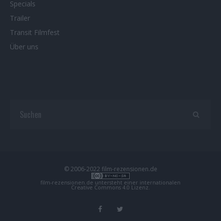
Specials
Trailer
Transit Filmfest
Über uns
© 2006-2022 film-rezensionen.de
film-rezensionen.de
untersteht einer internationalen
Creative Commons 4.0 Lizenz
.