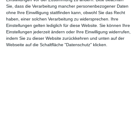
Sie, dass die Verarbeitung mancher personenbezogener Daten
0,4 Mio
4.
9. (8)
Michael
9,7 Mio $
ohne Ihre Einwilligung stattfinden kann, obwohl Sie das Recht
$
Wo
haben, einer solchen Verarbeitung zu widersprechen. Ihre
Einstellungen gelten lediglich für diese Website. Sie können Ihre
10.
A Man and a
0,4 Mio
1.
Einstellungen jederzeit ändern oder Ihre Einwilligung widerrufen,
0,4 Mio $
(neu)
Woman
$
Wo
indem Sie zu dieser Website zurückkehren und unten auf der
Webseite auf die Schaltfläche "Datenschutz" klicken.
* Einspielergebnis der Woche
** Einspielergebnis insgesamt
(Anzeige)
FACEBOOK
TWITTER
PINTEREST
EMAIL