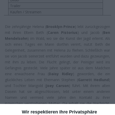
Trailer
Kaufen / Streamen
Die zehnjährige Helena (
Brooklyn Prince
) lebt zurückgezogen
mit ihren Eltern Beth (
Caren Pistorius
) und Jacob (
Ben
Mendelsohn
) im Wald, wo sie die Kunst der Jagd erlernt. Als
sich eines Tages ein Mann dorthin verirrt, nutzt Beth die
Gelegenheit, zusammen mit Helena zu fliehen. Schließlich war
sie von Jacob seinerzeit entführt wurden und dazu gezwungen,
mit ihm zu leben. Die Flucht gelingt, der Peiniger wird ins
Gefängnis gesteckt. Viele Jahre später ist aus dem Mädchen
eine erwachsene Frau (
Daisy Ridley
) geworden, die ein
glückliches Leben mit Ehemann Stephen (
Garrett Hedlund
)
und Tochter Marigold (
Joey Carson
) führt. Mit ihrem alten
Dasein hat sie abgeschlossen, lebt unter einem anderen
Namen und vermied viele Jahre den Kontakt zu ihrer
inzwischen verstorbenen Mutter. Da erhält sie die Nachricht,
dass Jacob aus dem Gefängnis ausgebrochen ist …
Wir respektieren Ihre Privatsphäre