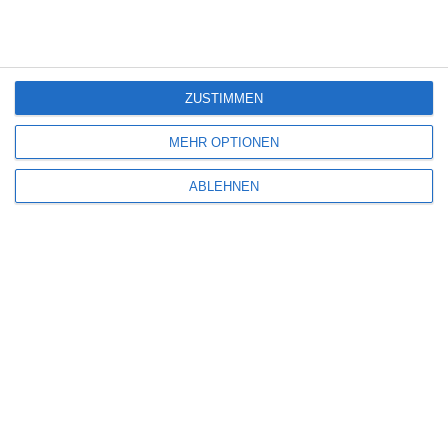
Deine E-Mail-Adresse wird nicht veröffentlicht.
Erforderliche Felder sind
mit
*
markiert
Kommentar
*
ZUSTIMMEN
MEHR OPTIONEN
ABLEHNEN
Name
*
E-Mail-Adresse
*
Website