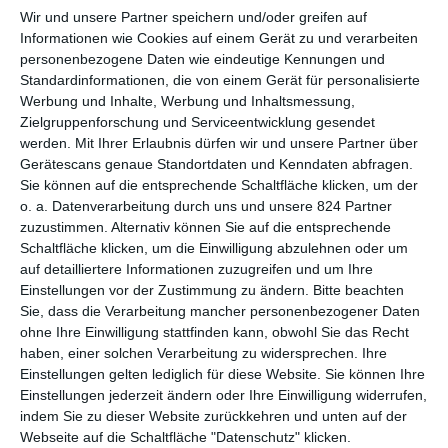
Wir und unsere Partner speichern und/oder greifen auf
DAS LEBEN IN DER WILDNIS
Informationen wie Cookies auf einem Gerät zu und verarbeiten
personenbezogene Daten wie eindeutige Kennungen und
Die Menschen sind bekanntlich inzwischen so sehr von der
Standardinformationen, die von einem Gerät für personalisierte
Werbung und Inhalte, Werbung und Inhaltsmessung,
Natur entfremdet, dass die meisten wohl gar nicht mehr in der
Zielgruppenforschung und Serviceentwicklung gesendet
Lage wären, in dieser zu überleben. Das wiederum motiviert
werden.
Mit Ihrer Erlaubnis dürfen wir und unsere Partner über
manche dazu, in die Wildnis zu ziehen und sich darauf
Gerätescans genaue Standortdaten und Kenndaten abfragen.
vorzubereiten, falls die Welt irgendwann zusammenbricht.
Sie können auf die entsprechende Schaltfläche klicken, um der
Anfangs meint man noch,
Das Erwachen der Jägerin
sei einer
o. a. Datenverarbeitung durch uns und unsere 824 Partner
dieser Filme, bei denen es eben darum geht, wie Leute zurück
zuzustimmen. Alternativ können Sie auf die entsprechende
zur Natur wollen in Erwartung einer Apokalypse. Da gibt es
Schaltfläche klicken, um die Einwilligung abzulehnen oder um
Waffen, Tiere und viele etwas verschwurbelte Dialoge darum,
auf detailliertere Informationen zuzugreifen und um Ihre
wie man sich verhalten muss, um ein erfolgreicher Jäger zu
Einstellungen vor der Zustimmung zu ändern.
Bitte beachten
sein. In dem Moment weiß man noch nicht so genau, ob wir es
Sie, dass die Verarbeitung mancher personenbezogener Daten
ohne Ihre Einwilligung stattfinden kann, obwohl Sie das Recht
mit einem liebenden Vater oder einem brutalen Psychopathen
haben, einer solchen Verarbeitung zu widersprechen. Ihre
zu tun haben. Das klärt sich erst nach der frühen Wende,
Einstellungen gelten lediglich für diese Website. Sie können Ihre
welche die Hintergründe beleuchtet. Jacob ist beides, irgendwie.
Einstellungen jederzeit ändern oder Ihre Einwilligung widerrufen,
Aus dieser Ausgangssituation hätte man die
indem Sie zu dieser Website zurückkehren und unten auf der
Webseite auf die Schaltfläche "Datenschutz" klicken.
unterschiedlichsten Geschichten basteln können. Bei
Karen