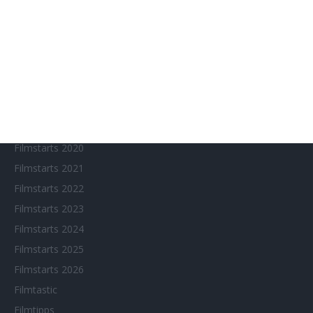
Chinesisches Filmfest München
Eventkalender
Fantasy Filmfest Special
Filmfeste
Filmstarts 2017
Filmstarts 2018
Filmstarts 2019
Filmstarts 2020
Filmstarts 2021
Filmstarts 2022
Filmstarts 2023
Filmstarts 2024
Filmstarts 2025
Filmstarts 2026
Filmtastic
Filmtipps