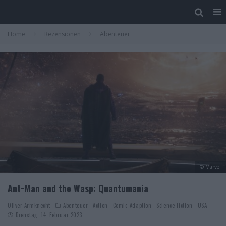
Home
Rezensionen
Abenteuer
© Marvel
Ant-Man and the Wasp: Quantumania
Oliver Armknecht
Abenteuer
Action
Comic-Adaption
Science Fiction
USA
Dienstag, 14. Februar 2023