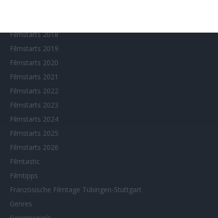
Filmfeste
Filmstarts 2017
Filmstarts 2018
Filmstarts 2019
Filmstarts 2020
Filmstarts 2021
Filmstarts 2022
Filmstarts 2023
Filmstarts 2024
Filmstarts 2025
Filmstarts 2026
Filmtastic
Filmtipps
Französische Filmtage Tübingen-Stuttgart
Genres
Gewinnspiele