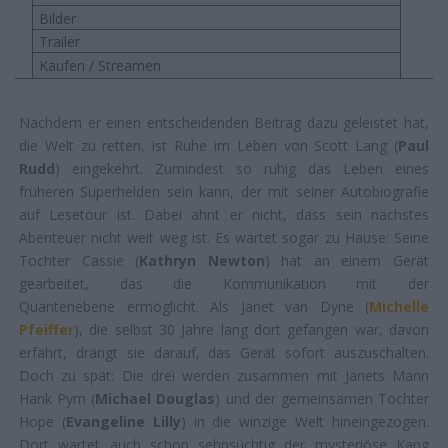
Bilder
Trailer
Kaufen / Streamen
Nachdem er einen entscheidenden Beitrag dazu geleistet hat,
die Welt zu retten, ist Ruhe im Leben von Scott Lang (
Paul
Rudd
) eingekehrt. Zumindest so ruhig das Leben eines
früheren Superhelden sein kann, der mit seiner Autobiografie
auf Lesetour ist. Dabei ahnt er nicht, dass sein nächstes
Abenteuer nicht weit weg ist. Es wartet sogar zu Hause: Seine
Tochter Cassie (
Kathryn Newton
) hat an einem Gerät
gearbeitet, das die Kommunikation mit der
Quantenebene ermöglicht. Als Janet van Dyne (
Michelle
Pfeiffer
), die selbst 30 Jahre lang dort gefangen war, davon
erfährt, drängt sie darauf, das Gerät sofort auszuschalten.
Doch zu spät: Die drei werden zusammen mit Janets Mann
Hank Pym (
Michael Douglas
) und der gemeinsamen Tochter
Hope (
Evangeline Lilly
) in die winzige Welt hineingezogen.
Dort wartet auch schon sehnsüchtig der mysteriöse Kang