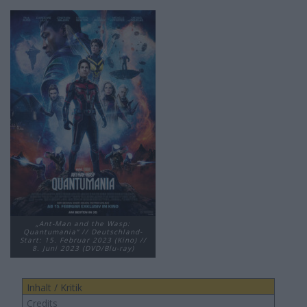
„Ant-Man and the Wasp:
Quantumania“ // Deutschland-
Start: 15. Februar 2023 (Kino) //
8. Juni 2023 (DVD/Blu-ray)
Inhalt / Kritik
Credits