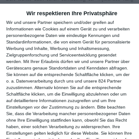
(
Jonathan Majors
) auf sie, der noch eine alte Rechnung mit
Wir respektieren Ihre Privatsphäre
Janet offen hat …
Wir und unsere Partner speichern und/oder greifen auf
BUNT-BIZARRE MINIATURWELT
Informationen wie Cookies auf einem Gerät zu und verarbeiten
personenbezogene Daten wie eindeutige Kennungen und
Standardinformationen, die von einem Gerät für personalisierte
Inmitten des ausufernden Marvel Cinematic Universe waren die
Werbung und Inhalte, Werbung und Inhaltsmessung,
Geschichten um Scott Lang, der sich mithilfe eines besonderen
Zielgruppenforschung und Serviceentwicklung gesendet
Anzugs wahlweise in einen Winzling oder einen Riesen
werden.
Mit Ihrer Erlaubnis dürfen wir und unsere Partner über
verwandeln kann, immer eine Spur kleiner. Im Gegensatz zu
Gerätescans genaue Standortdaten und Kenndaten abfragen.
seinen Kollegen und Kolleginnen, die immer gleich die ganze
Sie können auf die entsprechende Schaltfläche klicken, um der
Welt retten mussten, war er mehr mit sich und seiner Familie
o. a. Datenverarbeitung durch uns und unsere 824 Partner
zuzustimmen. Alternativ können Sie auf die entsprechende
beschäftigt. Das konnte man dann als angenehm und
Schaltfläche klicken, um die Einwilligung abzulehnen oder um
sympathisch empfinden – oder irgendwie belanglos. Auch die
auf detailliertere Informationen zuzugreifen und um Ihre
Eispielergebnisse von
Ant-Man
(2015) und
Ant-Man and the
Einstellungen vor der Zustimmung zu ändern.
Bitte beachten
Wasp
(2018) waren eine ganze Spur kleiner als bei den
Sie, dass die Verarbeitung mancher personenbezogener Daten
Spektakeln der anderen. Dabei spielt die Titelfigur über
ohne Ihre Einwilligung stattfinden kann, obwohl Sie das Recht
Umwege doch eine Rolle. So wurde er zu einer Schlüsselfigur
haben, einer solchen Verarbeitung zu widersprechen. Ihre
beim Kampf gegen Thanos in
Avengers: Endgame
. Und auch
Einstellungen gelten lediglich für diese Website. Sie können Ihre
der dritte Solofilm
Ant-Man and the Wasp: Quantumania
ist