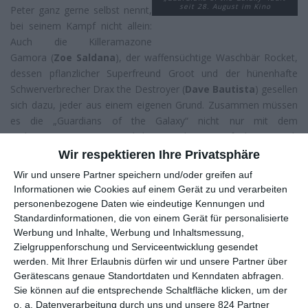
seit 28. August im Kino
Peter ganz gerne selbst nennt,
bei seinem Kampf nicht allein:
Auch die Killeramazone
Gamora (
Zoe Saldana
), der waffensüchtige Waschbär Rocket,
dessen pflanzlicher Superfreund Groot und der hünenhafte
Schwerverbrecher Drax the Destroyer (
Dave Bautista
) gesellen
sich dazu, jeder aus einem eigenen Grund. Zusammen müssen
es die „Guardians of the Galaxy“ nicht nur mit dem
Weltenzerstörer Ronan und dessen Schergen aufnehmen, auch
Peters Boss Yondu Udonta (
Michael Rooker
) ist ihnen auf den
Wir respektieren Ihre Privatsphäre
Fersen.
Wir und unsere Partner speichern und/oder greifen auf
Informationen wie Cookies auf einem Gerät zu und verarbeiten
„Wer?“ lautet nicht nur die Reaktion von Ronans
personenbezogene Daten wie eindeutige Kennungen und
Gefolgsmännern, als sich Peter ihnen als Star-Lord vorstellt,
Standardinformationen, die von einem Gerät für personalisierte
auch für die meisten Zuschauer dürfte
Guardians of the Galaxy
Werbung und Inhalte, Werbung und Inhaltsmessung,
die erste Begegnung mit der etwas anderen Heldentruppe sein.
Zielgruppenforschung und Serviceentwicklung gesendet
Da liegt natürlich der Verdacht nahe, dass Marvel bereits am
werden.
Mit Ihrer Erlaubnis dürfen wir und unsere Partner über
Bodensatz herumkratzt, um noch möglichst viel Geld aus dem
Gerätescans genaue Standortdaten und Kenndaten abfragen.
derzeitigen Superhelden-Boom herauszuquetschen. Doch wer
Sie können auf die entsprechende Schaltfläche klicken, um der
den Film gesehen hat, wird diese Vermutung aus zwei Gründen
o. a. Datenverarbeitung durch uns und unsere 824 Partner