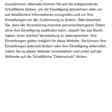
schnell wieder vergraben oder zumindest vergessen: 1. Die
zuzustimmen. Alternativ können Sie auf die entsprechende
Schaltfläche klicken, um die Einwilligung abzulehnen oder um
Guardians haben nur sehr wenig mit ihren übergroßen Kollegen
auf detailliertere Informationen zuzugreifen und um Ihre
gemeinsam. 2. Ihr Auftritt gehört zum Unterhaltsamsten, was
Einstellungen vor der Zustimmung zu ändern.
Bitte beachten
wir in Folge des Marvel-Revivals in den letzten Jahren im Kino
Sie, dass die Verarbeitung mancher personenbezogener Daten
sehen durften.
ohne Ihre Einwilligung stattfinden kann, obwohl Sie das Recht
haben, einer solchen Verarbeitung zu widersprechen. Ihre
Einstellungen gelten lediglich für diese Website. Sie können Ihre
Einstellungen jederzeit ändern oder Ihre Einwilligung widerrufen,
indem Sie zu dieser Website zurückkehren und unten auf der
Webseite auf die Schaltfläche "Datenschutz" klicken.
Beide Punkt bedingen sich dann natürlich auch, tatsächlich sind
die fünf skurrilen Antihelden eine Wohltat für all die, denen viele
Comicverfilmungen zu ernst und selbstverliebt waren. Denn