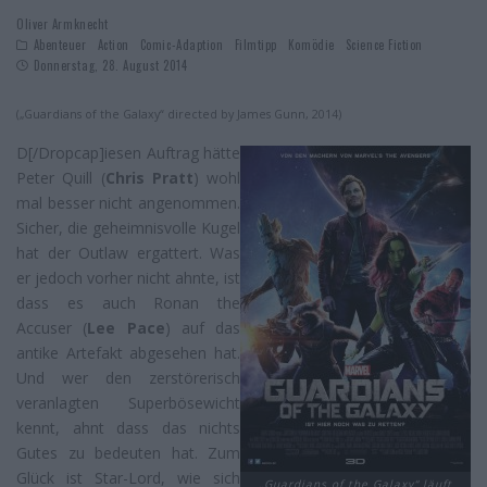
Oliver Armknecht
Abenteuer
Action
Comic-Adaption
Filmtipp
Komödie
Science Fiction
Donnerstag, 28. August 2014
(„Guardians of the Galaxy“ directed by James Gunn, 2014)
D[/Dropcap]iesen Auftrag hätte
Peter Quill (
Chris Pratt
) wohl
mal besser nicht angenommen.
Sicher, die geheimnisvolle Kugel
hat der Outlaw ergattert. Was
er jedoch vorher nicht ahnte, ist
dass es auch Ronan the
Accuser (
Lee Pace
) auf das
antike Artefakt abgesehen hat.
Und wer den zerstörerisch
veranlagten Superbösewicht
kennt, ahnt dass das nichts
Gutes zu bedeuten hat. Zum
Glück ist Star-Lord, wie sich
„Guardians of the Galaxy“ läuft