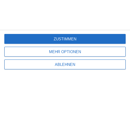
SCHREIBE EINEN KOMMENTAR
Deine E-Mail-Adresse wird nicht veröffentlicht.
Erforderliche Felder sind
mit
*
markiert
ZUSTIMMEN
Kommentar
*
MEHR OPTIONEN
ABLEHNEN
Name
*
E-Mail-Adresse
*
Website