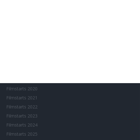
Anime on Demand
Arthouse CNMA
Chinesisches Filmfest München
Eventkalender
Fantasy Filmfest Special
Filmfeste
Filmstarts 2017
Filmstarts 2018
Filmstarts 2019
Filmstarts 2020
Filmstarts 2021
Filmstarts 2022
Filmstarts 2023
Filmstarts 2024
Filmstarts 2025