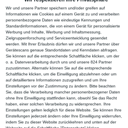
Als
American Pie
1999 das Licht der Welt erblickte, war das
Gelächter groß. Jetzt, 23 Jahre später, gehört die amerikanische
Wir und unsere Partner speichern und/oder greifen auf
Komödie schon fast zum Kulturgut dazu, könnte man meinen.
Informationen wie Cookies auf einem Gerät zu und verarbeiten
Was kann man also sagen, wo doch schon alles gesagt wurde?
personenbezogene Daten wie eindeutige Kennungen und
Standardinformationen, die von einem Gerät für personalisierte
In erster Linie wohl die neuen Lacher, die erst jetzt
Werbung und Inhalte, Werbung und Inhaltsmessung,
aufkommen. Schaut man mit einem neuzeitlichen Blick auf den
Zielgruppenforschung und Serviceentwicklung gesendet
Teeniefilm, merkt man erst einmal, wie sehr sich die Welt
werden.
Mit Ihrer Erlaubnis dürfen wir und unsere Partner über
gewandelt hat. „Urzeitliche“ Webcams und Livestreams in 320 x
Gerätescans genaue Standortdaten und Kenndaten abfragen.
240p sind hier nur einige Beispiele, die
neben den
Sie können auf die entsprechende Schaltfläche klicken, um der
offensichtlichen Gags heutzutage für weitere Lacher sorgen.
o. a. Datenverarbeitung durch uns und unsere 824 Partner
zuzustimmen. Alternativ können Sie auf die entsprechende
IKONISCHER HUMOR
Schaltfläche klicken, um die Einwilligung abzulehnen oder um
auf detailliertere Informationen zuzugreifen und um Ihre
Einstellungen vor der Zustimmung zu ändern.
Bitte beachten
Sicherlich besticht
American Pie
aber nach wie vor durch
Sie, dass die Verarbeitung mancher personenbezogener Daten
seinen Humor, der sich zwischen stereotypischen Klischees
ohne Ihre Einwilligung stattfinden kann, obwohl Sie das Recht
und durchaus intelligenten Gags bewegt.
Paul Weitz
, der mit
haben, einer solchen Verarbeitung zu widersprechen. Ihre
der Komödie sein Regiedebüt abgab, bedient sich aber nicht
Einstellungen gelten lediglich für diese Website. Sie können Ihre
nur an Fäkalhumor. Allein die Dynamik zwischen Mann und
Einstellungen jederzeit ändern oder Ihre Einwilligung widerrufen,
Frau birgt so manche Überraschung in sich, über die man aus
indem Sie zu dieser Website zurückkehren und unten auf der