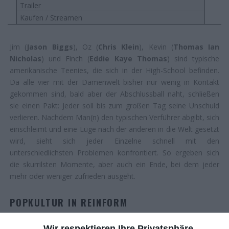
Trailer
Kaufen / Streamen
Jim (
Jason Biggs
), Oz (
Chris Klein
), Kevin (
Thomas Ian
Nicholas
) und Finch (
Eddie Kaye Thomas
) sind typische
amerikanische Teenies, die sich in der High-School befinden.
Da alle vier mit der Damenwelt bisher nur wenig in Kontakt
gekommen sind, bald aber der Abschlussball naht, schließen
sie einen Pakt: Jeder soll bis zum großen Tag seine Unschuld
verlieren. Nachdem Man(n) den typischen Verführer abgibt, sich
einschleimt und eine Lüge nach der anderen in die Welt gesetzt
wird, sieht sich jeder Einzelne schnell mit den
unterschiedlichsten Problemen konfrontiert. So ergeben sich
die skurrilsten Momente, aber auch ein Ende, bei dem jeder
mehr oder weniger zufrieden ausgeht.
POPKULTUR IN REINFORM
Wir respektieren Ihre Privatsphäre