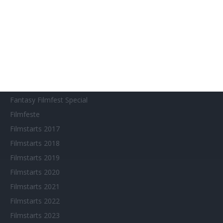
Aktuelle Neuerscheinungen
Amazon Prime Video
Anime on Demand
Arthouse CNMA
Chinesisches Filmfest München
Eventkalender
Fantasy Filmfest Special
Filmfeste
Filmstarts 2017
Filmstarts 2018
Filmstarts 2019
Filmstarts 2020
Filmstarts 2021
Filmstarts 2022
Filmstarts 2023