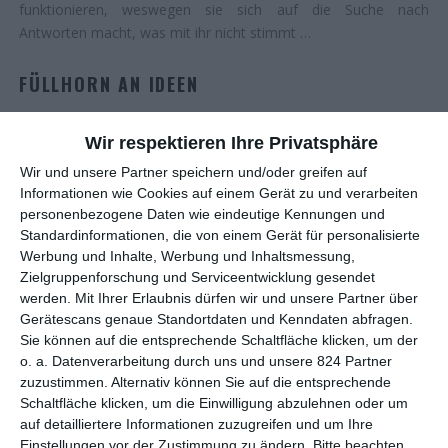
funktionieren, weswegen sie sich auf die Suche nach
Antworten macht, was mit ihr nicht stimmt …
FÜLLHORN AN IDEEN
Ein gern geäußerter Vorwurf gegenüber dem deutschen Film
Wir respektieren Ihre Privatsphäre
ist, dass er immer wieder dieselben Geschichten erzählt. Das
Wir und unsere Partner speichern und/oder greifen auf
mag zwar übertrieben sein. Angesichts der unzähligen TV-
Informationen wie Cookies auf einem Gerät zu und verarbeiten
Krimis, Herzkinos oder mäßig komischer Komödien kann man
personenbezogene Daten wie eindeutige Kennungen und
diesen Vorwurf aber zumindest verstehen. Wer einen
Standardinformationen, die von einem Gerät für personalisierte
Gegenbeweis sehen möchte, für den ist
The Ordinaries
ein
Werbung und Inhalte, Werbung und Inhaltsmessung,
absolutes Muss. Die Tragikomödie um eine angehende
Zielgruppenforschung und Serviceentwicklung gesendet
Hauptfigur gewann beim
Filmfest München 2022
, wo sie
werden.
Mit Ihrer Erlaubnis dürfen wir und unsere Partner über
Gerätescans genaue Standortdaten und Kenndaten abfragen.
Premiere feierte, nicht nur mehrere Preise. Sie wird seither
Sie können auf die entsprechende Schaltfläche klicken, um der
auch munter zu anderen Festivals weitergereicht. So eröffnet
o. a. Datenverarbeitung durch uns und unsere 824 Partner
sie das diesjährige
Filmfestival Oldenburg
. Und wer das auf
zuzustimmen. Alternativ können Sie auf die entsprechende
Indieproduktionen spezialisierte Fest kennt, der ahnt schon,
Schaltfläche klicken, um die Einwilligung abzulehnen oder um
dass einen hier etwas ganz Besonderes erwartet.
auf detailliertere Informationen zuzugreifen und um Ihre
Einstellungen vor der Zustimmung zu ändern.
Bitte beachten