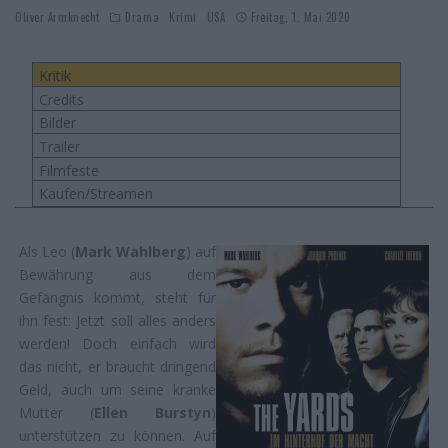
Oliver Armknecht
Drama
Krimi
USA
Freitag, 1. Mai 2020
Kritik
Credits
Bilder
Trailer
Filmfeste
Kaufen/Streamen
Als Leo (
Mark Wahlberg
) auf
Bewährung aus dem
Gefängnis kommt, steht für
ihn fest: Jetzt soll alles anders
werden! Doch einfach wird
das nicht, er braucht dringend
Geld, auch um seine kranke
Mutter (
Ellen Burstyn
)
unterstützen zu können. Auf