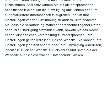
unerforschten Dschungel eine sagenumwobene Zivilisation zu
zuzustimmen. Alternativ können Sie auf die entsprechende
finden hoffte. Davor sprach er in
The Immigrant
von zwei
Schaltfläche klicken, um die Einwilligung abzulehnen oder um
polnischen Schwestern, die im Land der unbegrenzten
auf detailliertere Informationen zuzugreifen und um Ihre
Möglichkeiten ein neues Leben erhofften. Erfolgreich sind diese
Einstellungen vor der Zustimmung zu ändern.
Bitte beachten
Suchen nur selten, am Ende wartet meist nur das Unglück und
Sie, dass die Verarbeitung mancher personenbezogener Daten
ohne Ihre Einwilligung stattfinden kann, obwohl Sie das Recht
Enttäuschung.
haben, einer solchen Verarbeitung zu widersprechen. Ihre
Das unvermeidliche Verbrechen
Einstellungen gelten lediglich für diese Website. Sie können Ihre
Bei
The Yards – Im Hinterhof der Macht
, dem zweiten Werk
Einstellungen jederzeit ändern oder Ihre Einwilligung widerrufen,
indem Sie zu dieser Website zurückkehren und unten auf der
des US-amerikanischen Filmemachers war das ganz ähnlich.
Webseite auf die Schaltfläche "Datenschutz" klicken.
Dort war es ein junger Mann aus eher schwierigen
Verhältnissen, der für sich selbst, aber auch seine Mutter ein
besserer Mensch werden wollte und nach einem Ausweg
suchte. Bei der Vorgeschichte hält sich Gray, der zusammen
mit
Matt Reeves
(
Cloverfield
) das Drehbuch schrieb, eher
bedeckt. Warum Leo im Knast saß, wird nicht ganz deutlich. Es
wird lediglich angedeutet, dass er für jemand anderen
hineingegangen ist, womit schon nach den ersten Minuten
deutlich wird: Seine Welt ist die des Verbrechens, selbst wenn
er keines begeht.