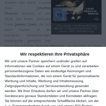
Anraten von seiner Cousine
Erica (
Charlize
Theron
) versucht er sein
Glück bei ihrem Stiefvater
Frank (
James Caan
), der sich
„The Yards – Im Hinterhof der
Macht“ // Deutschland-Start: 31.
einen Namen in der
Januar 2005 (DVD/Blu-ray)
korrupten, unbarmherzigen
Baubranche gemacht hat.
Ericas Freund Willie (
Joaquin Phoenix
), der ebenfalls für Frank
arbeitet, führt Leo in die Methoden ein, vor allem die
Wir respektieren Ihre Privatsphäre
kriminellen. Als er ihn mit zu einem Werk der Konkurrenz fährt,
Wir und unsere Partner speichern und/oder greifen auf
das sabotiert werden soll, kommt es zu einem
Informationen wie Cookies auf einem Gerät zu und verarbeiten
schwerwiegenden Zwischenfall …
personenbezogene Daten wie eindeutige Kennungen und
Standardinformationen, die von einem Gerät für personalisierte
Die Filme von
James Gray
behandeln oft in der einen oder
Werbung und Inhalte, Werbung und Inhaltsmessung,
anderen Form das Thema der Suche. Zuletzt zeigte er in
Ad
Zielgruppenforschung und Serviceentwicklung gesendet
Astra – Zu den Sternen
einen Mann, der in den Weiten des Alls
werden.
Mit Ihrer Erlaubnis dürfen wir und unsere Partner über
seinen verstorben geglaubten Vater suchte, was mit einer
Gerätescans genaue Standortdaten und Kenndaten abfragen.
Reihe existentieller Fragen einhergeht. Davor schickte er in
Die
Sie können auf die entsprechende Schaltfläche klicken, um der
versunkene Stadt Z
eine Expeditionsgruppe los, die im
o. a. Datenverarbeitung durch uns und unsere 824 Partner