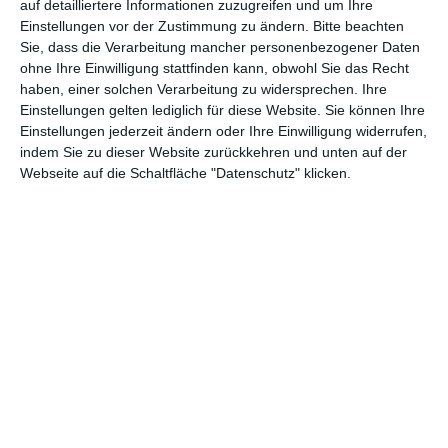
auf detailliertere Informationen zuzugreifen und um Ihre
Kamera
9
Flammen
Einstellungen vor der Zustimmung zu ändern.
Bitte beachten
Sie, dass die Verarbeitung mancher personenbezogener Daten
201
ohne Ihre Einwilligung stattfinden kann, obwohl Sie das Recht
Atlantique
Kamera
9
haben, einer solchen Verarbeitung zu widersprechen. Ihre
Einstellungen gelten lediglich für diese Website. Sie können Ihre
201
Einstellungen jederzeit ändern oder Ihre Einwilligung widerrufen,
Raoul Taburin
Kamera
indem Sie zu dieser Website zurückkehren und unten auf der
8
Webseite auf die Schaltfläche "Datenschutz" klicken.
201
Nul homme n’est une île
Kamera
7
(Dokumentation)
201
Also Known as Jihadi
Kamera
7
(Dokumentation)
201
Ein gefährliches Leben
Kamera
7
201
La fureur de voir
Kamera
7