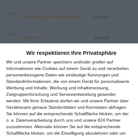
202
Enthüllung einer Staatsaffäre
Kamera
1
202
Spencer
Kamera
1
Wir respektieren Ihre Privatsphäre
202
Petite Maman
Kamera
1
Wir und unsere Partner speichern und/oder greifen auf
Informationen wie Cookies auf einem Gerät zu und verarbeiten
202
personenbezogene Daten wie eindeutige Kennungen und
Dustin (Kurzfilm)
Kamera
Standardinformationen, die von einem Gerät für personalisierte
0
Werbung und Inhalte, Werbung und Inhaltsmessung,
Zielgruppenforschung und Serviceentwicklung gesendet
201
Un Film Dramatique
Kamera
werden.
Mit Ihrer Erlaubnis dürfen wir und unsere Partner über
9
(Dokumentation)
Gerätescans genaue Standortdaten und Kenndaten abfragen.
Sie können auf die entsprechende Schaltfläche klicken, um der
201
Carte de visite
Kamera
o. a. Datenverarbeitung durch uns und unsere 824 Partner
9
zuzustimmen. Alternativ können Sie auf die entsprechende
Schaltfläche klicken, um die Einwilligung abzulehnen oder um
201
Porträt einer jungen Frau in