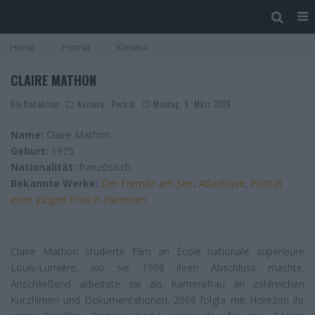
Home
Porträt
Kamera
CLAIRE MATHON
Die Redaktion
Kamera
Porträt
Montag, 9. März 2020
Name:
Claire Mathon
Geburt:
1975
Nationalität:
französisch
Bekannte Werke:
Der Fremde am See
,
Atlantique
,
Porträt
einer jungen Frau in Flammen
Claire Mathon studierte Film an École nationale supérieure
Louis-Lumière, wo sie 1998 ihren Abschluss machte.
Anschließend arbeitete sie als Kamerafrau an zahlreichen
Kurzfilmen und Dokumentationen. 2006 folgte mit Horezon ihr