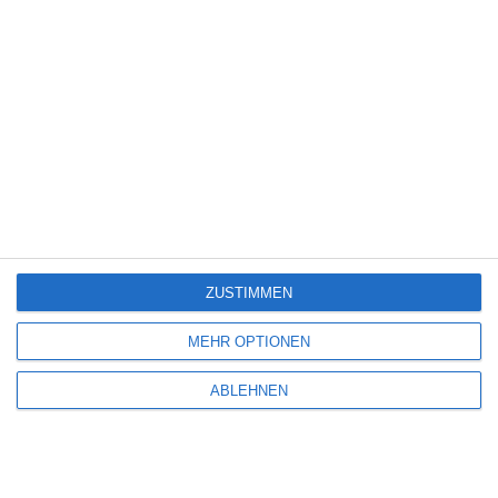
Kamera
6
descente? (Kurzfilm)
200
Horezon
Kamera
6
200
Cauchemar du perdeur de clés
Kamera
6
(Kurzfilm)
200
Le petit chevalier (Kurzfilm)
Kamera
5
200
ZUSTIMMEN
Saison (Kurzfilm)
Kamera
5
MEHR OPTIONEN
200
Moloch, les chairs vives
Kamera
5
(Kurzfilm)
ABLEHNEN
200
L’étrangère (Kurzfilm)
Kamera
4