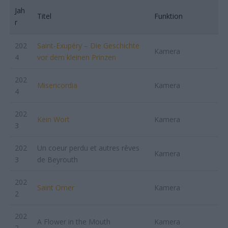
Jah
Titel
Funktion
r
202
Saint-Exupéry – Die Geschichte
Kamera
4
vor dem kleinen Prinzen
202
Misericordia
Kamera
4
202
Kein Wort
Kamera
3
202
Un coeur perdu et autres rêves
Kamera
3
de Beyrouth
202
Saint Omer
Kamera
2
202
A Flower in the Mouth
Kamera
2