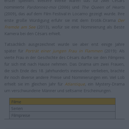
erster Spielfilm. Weitere Werke waren das für zwei Césars
nominierte
Pardonnez-moi
(2006) und
The Queen of Hearts
(2009), das auf dem Film Festival in Locarno gezeigt wurde. Ihre
erste große Würdigung erfuhr sie mit dem Erotik-Drama
Der
Fremde am See
(2013), wofür sie eine Nominierung als Beste
Kamera bei den Césars erhielt.
Tatsächlich ausgezeichnet wurde sie aber erst einige Jahre
später für
Porträt einer jungen Frau in Flammen
(2019): Als
vierte Frau in der Geschichte des Césars durfte sie den Filmpreis
für sich mit nach Hause nehmen. Das Drama um zwei Frauen,
die sich Ende des 18. Jahrhunderts ineinander verlieben, brachte
ihr noch diverse andere Preise und Nominierungen ein. Viel Lob
erhielt sie im gleichen Jahr für
Atlantique
, ein Mystery-Drama
um verschwundene Männer und seltsame Erscheinungen.
Filme
Serien
Filmpreise