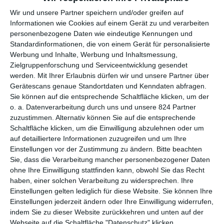
Wir und unsere Partner speichern und/oder greifen auf
2.
2.
3.295.7
10.155.
Informationen wie Cookies auf einem Gerät zu und verarbeiten
Die dunkelste Stunde
W
personenbezogene Daten wie eindeutige Kennungen und
(1)
17 £
287 £
o
Standardinformationen, die von einem Gerät für personalisierte
Werbung und Inhalte, Werbung und Inhaltsmessung,
3.
1.
Zielgruppenforschung und Serviceentwicklung gesendet
2.152.9
2.152.9
(ne
Die Verlegerin
W
werden.
Mit Ihrer Erlaubnis dürfen wir und unsere Partner über
77 £
77 £
Gerätescans genaue Standortdaten und Kenndaten abfragen.
u)
o
Sie können auf die entsprechende Schaltfläche klicken, um der
o. a. Datenverarbeitung durch uns und unsere 824 Partner
4.
4.
2.103.6
16.865.
zuzustimmen. Alternativ können Sie auf die entsprechende
Greatest Showman
W
(4)
05 £
309 £
Schaltfläche klicken, um die Einwilligung abzulehnen oder um
o
auf detailliertere Informationen zuzugreifen und um Ihre
Einstellungen vor der Zustimmung zu ändern.
Bitte beachten
5.
Sie, dass die Verarbeitung mancher personenbezogener Daten
5.
Jumanji: Willkommen im
1.840.2
32.478.
W
ohne Ihre Einwilligung stattfinden kann, obwohl Sie das Recht
(2)
Dschungel
48 £
009 £
o
haben, einer solchen Verarbeitung zu widersprechen. Ihre
Einstellungen gelten lediglich für diese Website. Sie können Ihre
Einstellungen jederzeit ändern oder Ihre Einwilligung widerrufen,
2.
6.
Three Billboards Outside
1.621.8
5.232.1
indem Sie zu dieser Website zurückkehren und unten auf der
W
(3)
Ebbing, Missouri
78 £
35 £
Webseite auf die Schaltfläche "Datenschutz" klicken.