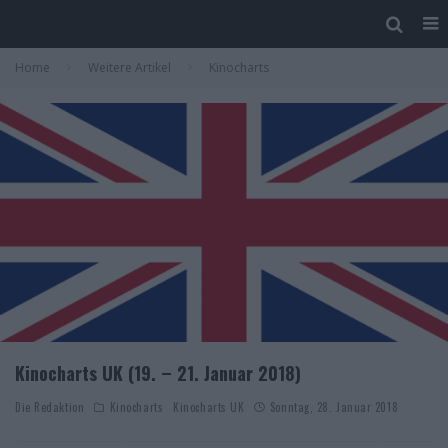
Home
Weitere Artikel
Kinocharts
Kinocharts UK (19. – 21. Januar 2018)
Die Redaktion
Kinocharts
Kinocharts UK
Sonntag, 28. Januar 2018