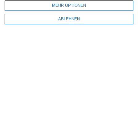
MEHR OPTIONEN
E-Mail-Adresse
*
Website
ABLEHNEN
Benachrichtige mich über nachfolgende Kommentare via E-Mail.
Benachrichtige mich über neue Beiträge via E-Mail.