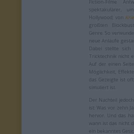
Fiction-Filme A
spektakulärer, 
Hollywood; von
Kri
größten Blockbus
Genre. So verwunder
neue Anläufe gestar
Dabei stellte sich
Tricktechnik nicht 
Auf der einen Seit
Möglichkeit, Effek
das Gezeigte ist of
simuliert ist.
Der Nachteil jedoch
ist: Was vor zehn J
hervor. Und das ha
wann ist das nicht 
ein bekanntes Gesic