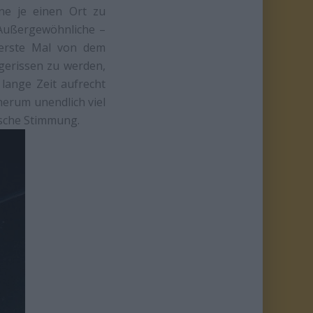
ne je einen Ort zu
 Außergewöhnliche –
 erste Mal von dem
gerissen zu werden,
lange Zeit aufrecht
herum unendlich viel
ische Stimmung.