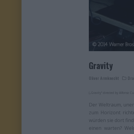
Gravity
Oliver Armknecht
Dr
(„Gravity“ directed by Alfonso C
Der Weltraum, unen
zum Horizont richte
würden sie dort fin
einen warten? Wel