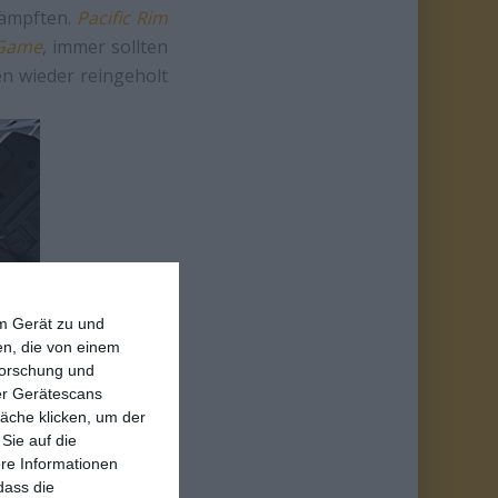
kämpften.
Pacific Rim
 Game
, immer sollten
n wieder reingeholt
em Gerät zu und
n, die von einem
forschung und
ber Gerätescans
äche klicken, um der
Sie auf die
ere Informationen
dass die