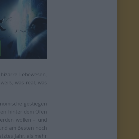
 bizarre Lebewesen,
 weiß, was real, was
ronomische gestiegen
inen hinter dem Ofen
werden wollen – und
n und am Besten noch
tztes Jahr, als mehr