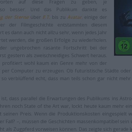
ntworten auf diese Fragen zu geben, je
umso besser. Und das Publikum dankte es
eg der Sterne
über
E.T.
bis zu
Avatar,
einige der
ter der Filmgeschichte entstammten diesem
t es dann auch nicht allzu sehr, wenn jedes Jahr
tet werden, die großen Erfolge zu wiederholen.
 der ungebrochen rasante Fortschritt bei der
erst gestern als zweischneidiges Schwert heraus.
e profitiert wohl kaum ein Genre mehr von der
te per Computer zu erzeugen. Ob futuristische Städte oder
t so verblüffend echt, dass man teils schon gar nicht mehr
 ist, dass parallel die Erwartungen des Publikums ins Ast
ahren noch State of the Art war, lockt heute kaum mehr e
t seinen Preis. Wenn die Produktionskosten eingespielt 
der Fall? –, müssen die Geschichten massenkompatibel sei
ht als Zugpferd vorweisen können. Das zeigte sich gerade le