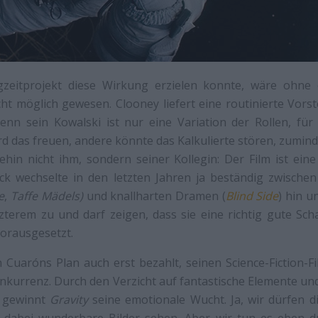
zeitprojekt diese Wirkung erzielen konnte, wäre ohne d
icht möglich gewesen. Clooney liefert eine routinierte Vorst
denn sein Kowalski ist nur eine Variation der Rollen, für
ird das freuen, andere könnte das Kalkulierte stören, zumind
hin nicht ihm, sondern seiner Kollegin: Der Film ist ei
ck wechselte in den letzten Jahren ja beständig zwische
e
,
Taffe Mädels)
und knallharten Dramen (
Blind Side
) hin u
zterem zu und darf zeigen, dass sie eine richtig gute Scha
orausgesetzt.
 Cuaróns Plan auch erst bezahlt, seinen Science-Fiction-F
onkurrenz. Durch den Verzicht auf fantastische Elemente u
 gewinnt
Gravity
seine emotionale Wucht. Ja, wir dürfen d
 dabei wunderbare Bilder sehen. Aber wir tun es eben 