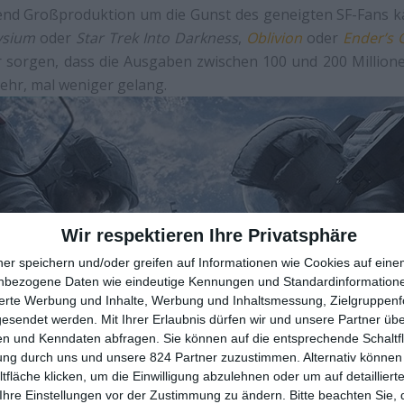
zend Großproduktion um die Gunst des geneigten SF-Fans 
ysium
oder
Star Trek Into Darkness
,
Oblivion
oder
Ender’s
sorgen, dass die Ausgaben zwischen 100 und 200 Millione
ehr, mal weniger gelang.
Wir respektieren Ihre Privatsphäre
ner speichern und/oder greifen auf Informationen wie Cookies auf ein
nbezogene Daten wie eindeutige Kennungen und Standardinformatione
sierte Werbung und Inhalte, Werbung und Inhaltsmessung, Zielgruppen
gesendet werden.
Mit Ihrer Erlaubnis dürfen wir und unsere Partner ü
n und Kenndaten abfragen. Sie können auf die entsprechende Schaltfl
ung durch uns und unsere 824 Partner zuzustimmen. Alternativ können 
fläche klicken, um die Einwilligung abzulehnen oder um auf detailliert
Ihre Einstellungen vor der Zustimmung zu ändern.
Bitte beachten Sie, 