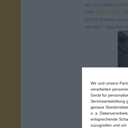
als ein halbes Dut
oder
After Earth
,
El
große Namen dafür 
werden – was mal m
Wir und unsere Part
verarbeiten persone
Gerät für personali
Serviceentwicklung 
genaue Standortdate
o. a. Datenverarbeit
entsprechende Schalt
zuzugreifen und um 