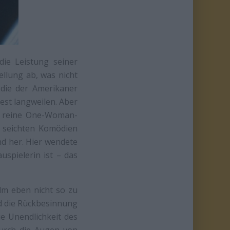
ie Leistung seiner
ellung ab, was nicht
 die der Amerikaner
est langweilen. Aber
ne reine One-Woman-
n seichten Komödien
nd her. Hier wendete
uspielerin ist – das
ilm eben nicht so zu
nd die Rückbesinnung
ie Unendlichkeit des
durch die Augen von