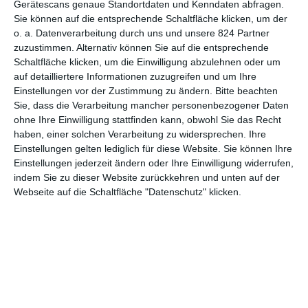
Gerätescans genaue Standortdaten und Kenndaten abfragen.
Sie können auf die entsprechende Schaltfläche klicken, um der
6
o. a. Datenverarbeitung durch uns und unsere 824 Partner
30 über Nacht
zuzustimmen. Alternativ können Sie auf die entsprechende
Schaltfläche klicken, um die Einwilligung abzulehnen oder um
auf detailliertere Informationen zuzugreifen und um Ihre
Einstellungen vor der Zustimmung zu ändern.
Bitte beachten
Sie, dass die Verarbeitung mancher personenbezogener Daten
1
2
3
4
ohne Ihre Einwilligung stattfinden kann, obwohl Sie das Recht
haben, einer solchen Verarbeitung zu widersprechen. Ihre
Einstellungen gelten lediglich für diese Website. Sie können Ihre
Einstellungen jederzeit ändern oder Ihre Einwilligung widerrufen,
indem Sie zu dieser Website zurückkehren und unten auf der
Webseite auf die Schaltfläche "Datenschutz" klicken.
MITGLIED WERDEN UND VORTEILE
GENIESSEN