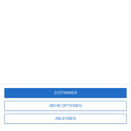
Science Fiction
(1.327)
Serie
(2.471)
Spiele-Adaption
(131)
Splatter
(21)
Sport
(344)
Stand-up-Comedy
(2)
Thriller
(3.178)
Western
(269)
4
The Devil’s Mouth – Der Teufelsschlund
ZUSTIMMEN
5
MEHR OPTIONEN
Die Chefin: Deadline
ABLEHNEN