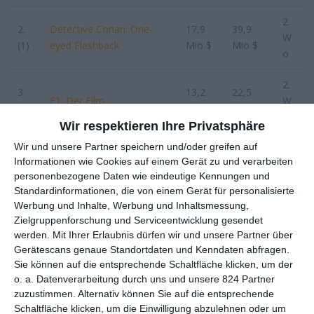
2.
2.
Detective Conan: One-
17,9
39,9
W
(1)
eyed Flashback
Mio $
Mio $
o
2.
3.
13,2
22,5
F1: Der Film
W
(3)
Mio $
Mio $
o
Wir respektieren Ihre Privatsphäre
2.
Wir und unsere Partner speichern und/oder greifen auf
4.
9,1
10,8
Informationen wie Cookies auf einem Gerät zu und verarbeiten
Malice
W
(9)
Mio $
Mio $
personenbezogene Daten wie eindeutige Kennungen und
o
Standardinformationen, die von einem Gerät für personalisierte
Werbung und Inhalte, Werbung und Inhaltsmessung,
3.
5.
6,0
52,1
Zielgruppenforschung und Serviceentwicklung gesendet
She’s Got No Name
W
(2)
Mio $
Mio $
werden.
Mit Ihrer Erlaubnis dürfen wir und unsere Partner über
o
Gerätescans genaue Standortdaten und Kenndaten abfragen.
Sie können auf die entsprechende Schaltfläche klicken, um der
4.
o. a. Datenverarbeitung durch uns und unsere 824 Partner
6.
Drachenzähmen leicht
4,3
36,5
W
zuzustimmen. Alternativ können Sie auf die entsprechende
(4)
gemacht (2025)
Mio $
Mio $
o
Schaltfläche klicken, um die Einwilligung abzulehnen oder um