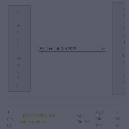
N
«
ä
L
c
e
h
t
s
z
t
t
e
e
W
W
o
o
c
c
h
h
e
e
»
1.
42,7
1.
Jurassic World: Die
42,7
(ne
Mio
W
Wiedergeburt
Mio $*
u)
$**
o