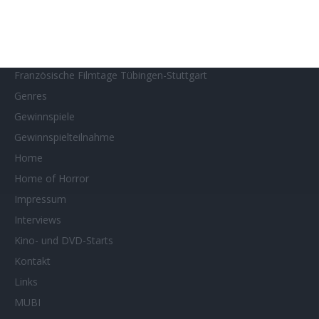
Filmstarts 2026
Filmtastic
Filmtipps
Französische Filmtage Tübingen-Stuttgart
Genres
Gewinnspiele
Gewinnspielteilnahme
Home
Home of Horror
Impressum
Interviews
Kino- und DVD-Starts
Kontakt
Links
MUBI