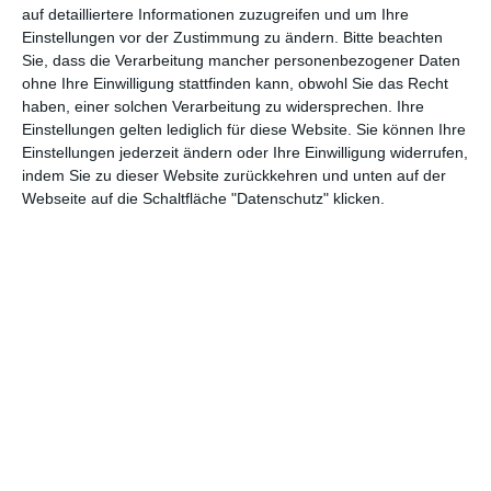
auf detailliertere Informationen zuzugreifen und um Ihre
2.
Einstellungen vor der Zustimmung zu ändern.
Bitte beachten
7.
3,9
5,6 Mio
Made in Yiwu 3
W
Sie, dass die Verarbeitung mancher personenbezogener Daten
(10)
Mio $
$
ohne Ihre Einwilligung stattfinden kann, obwohl Sie das Recht
o
haben, einer solchen Verarbeitung zu widersprechen. Ihre
Einstellungen gelten lediglich für diese Website. Sie können Ihre
2.
8.
Shin Chan: The Adult
3,5
6,0 Mio
Einstellungen jederzeit ändern oder Ihre Einwilligung widerrufen,
W
(7)
Empire Strikes Back
Mio $
$
indem Sie zu dieser Website zurückkehren und unten auf der
o
Webseite auf die Schaltfläche "Datenschutz" klicken.
2.
9.
0,9
3,6 Mio
Elio
W
(8)
Mio $
$
o
4.
10.
0,8
10,6
Break Up List
W
(5)
Mio $
Mio $
o
* Einspielergebnis der Woche
** Einspielergebnis insgesamt