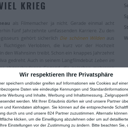
VIEL KRIEG
S
S
neau
als Filmemacher ja nicht. Gerade einmal acht
S
merhin fünf Jahrzehnte umfassenden Karriere. Zu den
gisseurs gehört sicherlich
Die schönen Wilden
aus
W
flüchtigen Verlobten, die kurz vor der Hochzeit
in den Wahnsinn treibt. Schon ein knappes Jahrzehnt
iva gedreht. Auch in seinem Langfilmdebüt
Leben im
ner abgeschiedenen Gegend, die zwischen mehreren
Wir respektieren Ihre Privatsphäre
ehmend im Chaos versinkt.
ner speichern und/oder greifen auf Informationen wie Cookies auf ein
ilmen ist dabei natürlich das Thema Krieg. Eigentlich
nbezogene Daten wie eindeutige Kennungen und Standardinformatione
or allem solche, bei denen der Humor schon etwas
sierte Werbung und Inhalte, Werbung und Inhaltsmessung, Zielgruppen
n auslösen, gerade auch in einer Zeit, in der Kriege
gesendet werden.
Mit Ihrer Erlaubnis dürfen wir und unsere Partner ü
n und Kenndaten abfragen. Sie können auf die entsprechende Schaltfl
en. Zumindest Rappeneau und seine drei Mitautoren
ung durch uns und unsere 824 Partner zuzustimmen. Alternativ können 
eltkriegs aber keine Bedenken. Wobei von diesem eh
fläche klicken, um die Einwilligung abzulehnen oder um auf detailliert
esprochen, es werden Anschläge vorbereitet. Gerade
Ihre Einstellungen vor der Zustimmung zu ändern.
Bitte beachten Sie, 