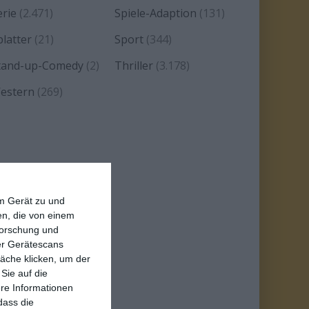
erie
(2.471)
Spiele-Adaption
(131)
platter
(21)
Sport
(344)
tand-up-Comedy
(2)
Thriller
(3.178)
estern
(269)
em Gerät zu und
n, die von einem
forschung und
ber Gerätescans
äche klicken, um der
Sie auf die
ere Informationen
dass die