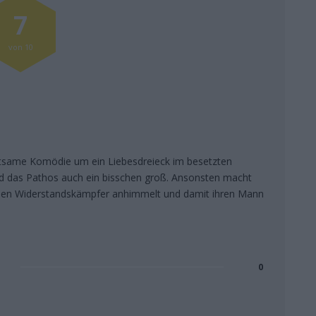
7
von 10
ltsame Komödie um ein Liebesdreieck im besetzten
ird das Pathos auch ein bisschen groß. Ansonsten macht
einen Widerstandskämpfer anhimmelt und damit ihren Mann
0