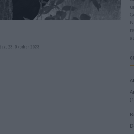
u
G
N
t
a
tag, 23. Oktober 2023
G
A
A
(1
B
D