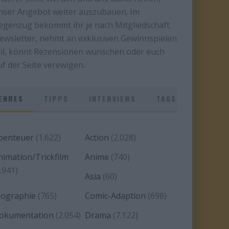
nser Angebot weiter auszubauen. Im
egenzug bekommt ihr je nach Mitgliedschaft
ewsletter, nehmt an exklusiven Gewinnspielen
eil, könnt Rezensionen wünschen oder euch
uf der Seite verewigen.
ENRES
TIPPS
INTERVIEWS
TAGS
benteuer
(1.622)
Action
(2.028)
nimation/Trickfilm
Anime
(740)
.941)
Asia
(60)
iographie
(765)
Comic-Adaption
(698)
okumentation
(2.054)
Drama
(7.122)