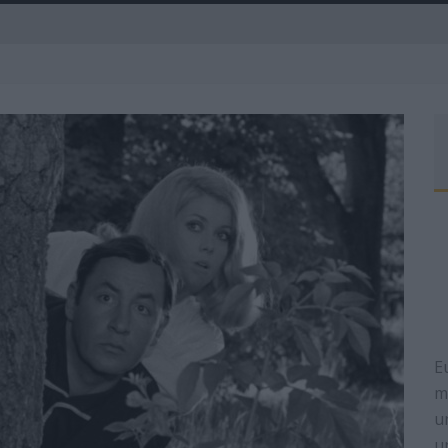
A
R
E
m
u
u