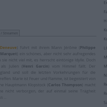
E
F
H
K
 / Streamen
K
 Deneuve
) führt mit ihrem Mann Jérôme (
Philippe
L
 Marquet
) ein schönes, aber nicht sehr aufregendes
M
e nicht viel mit, es herrscht eintönige Idylle. Doch
als Julien (
Henri Garcin
) vom Himmel fällt. Der
M
land und soll die letzten Vorkehrungen für die
N
effen. Marie ist Feuer und Flamme, ist begeistert von
R
he Hauptmann Klopstock (
Carlos Thompson
) macht
e nicht verborgen, der auf einmal seine Trägheit
R
ss …
S