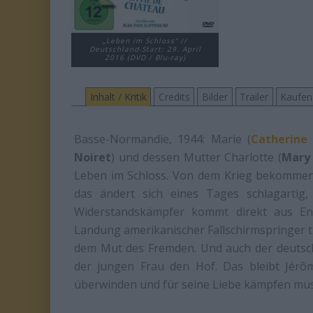
„Leben im Schloss“ //
Deutschland-Start: 29. April
2016 (DVD / Blu-ray)
Inhalt / Kritik
Credits
Bilder
Trailer
Kaufen
Basse-Normandie, 1944: Marie (
Catherine
Noiret
) und dessen Mutter Charlotte (
Mary
Leben im Schloss. Von dem Krieg bekommen si
das ändert sich eines Tages schlagartig, 
Widerstandskämpfer kommt direkt aus Eng
Landung amerikanischer Fallschirmspringer tr
dem Mut des Fremden. Und auch der deutsc
der jungen Frau den Hof. Das bleibt Jérôm
überwinden und für seine Liebe kämpfen mu