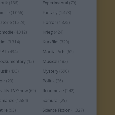
rotik
(186)
Experimental
(79)
amilie
(1.066)
Fantasy
(1.473)
istorie
(1.229)
Horror
(1.825)
omödie
(4.912)
Krieg
(424)
rimi
(3.314)
Kurzfilm
(320)
GBT
(434)
Martial Arts
(62)
ockumentary
(13)
Musical
(182)
usik
(493)
Mystery
(690)
oir
(29)
Politik
(26)
eality TV/Show
(69)
Roadmovie
(242)
omanze
(1.584)
Samurai
(29)
atire
(93)
Science Fiction
(1.327)