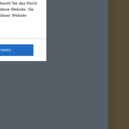
obwohl Sie das Recht
 diese Website. Sie
 dieser Website
TIMMEN