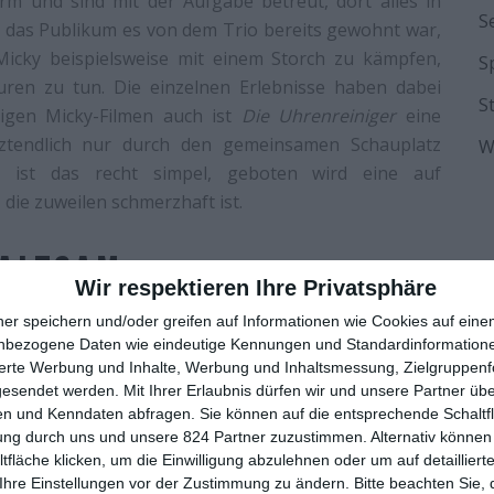
rm und sind mit der Aufgabe betreut, dort alles in
S
e das Publikum es von dem Trio bereits gewohnt war,
Micky beispielsweise mit einem Storch zu kämpfen,
S
ren zu tun. Die einzelnen Erlebnisse haben dabei
S
bigen Micky-Filmen auch ist
Die Uhrenreiniger
eine
tztendlich nur durch den gemeinsamen Schauplatz
W
ch ist das recht simpel, geboten wird eine auf
die zuweilen schmerzhaft ist.
HALTSAM
Wir respektieren Ihre Privatsphäre
ner speichern und/oder greifen auf Informationen wie Cookies auf ein
auch nicht in Form richtiger Dialoge. Tatsächlich war
nbezogene Daten wie eindeutige Kennungen und Standardinformatione
eil eine besonders fundamentalistische Christen-
sierte Werbung und Inhalte, Werbung und Inhaltsmessung, Zielgruppen
das von Donald Duck im Original gesagte „Says Who“
gesendet werden.
Mit Ihrer Erlaubnis dürfen wir und unsere Partner ü
n und Kenndaten abfragen. Sie können auf die entsprechende Schaltfl
der Veröffentlichung. Dass in
Die Uhrenreiniger
die
ung durch uns und unsere 824 Partner zuzustimmen. Alternativ können 
wenn Goofy mehrere Schläge abbekommt, scheint
fläche klicken, um die Einwilligung abzulehnen oder um auf detailliert
olche Idiotie darf man lachen. Alternativ gibt aber
Ihre Einstellungen vor der Zustimmung zu ändern.
Bitte beachten Sie, 