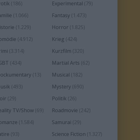
rotik
(186)
Experimental
(79)
amilie
(1.066)
Fantasy
(1.473)
istorie
(1.229)
Horror
(1.825)
omödie
(4.912)
Krieg
(424)
rimi
(3.314)
Kurzfilm
(320)
GBT
(434)
Martial Arts
(62)
ockumentary
(13)
Musical
(182)
usik
(493)
Mystery
(690)
oir
(29)
Politik
(26)
eality TV/Show
(69)
Roadmovie
(242)
omanze
(1.584)
Samurai
(29)
atire
(93)
Science Fiction
(1.327)