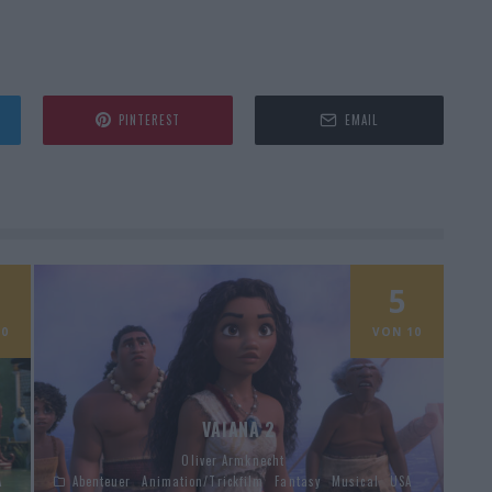
PINTEREST
EMAIL
5
0
VON 10
VAIANA 2
Oliver Armknecht
A
Abenteuer
Animation/Trickfilm
Fantasy
Musical
USA