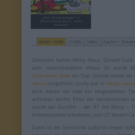
„Die Uhrenreiniger“ //
Deutschland-Start: nicht
bekannt
Inhalt / Kritik
Credits
Video
Kaufen / Strea
Debütiert haben Micky Maus, Donald Duck 
sehr unterschiedliche Weise. So wurde Mi
Steamboat Willie
ein Star. Donald wurde als
Henne
eingeführt, Goofy war in
Mickys Revu
doch waren sie bald ein eingespieltes Te
auftreten durfte. Einer der berühmtesten i
wurde der Kurzfilm – der 97. mit Micky – 
Animationsfeld arbeiteten, zum 27. besten Car
Dabei ist die Geschichte äußerst simpel, so