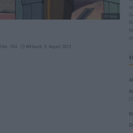
u
G
© Disney
N
t
a
film
USA
Mittwoch, 9. August 2023
G
A
A
(1
B
D