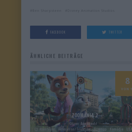
Ben Sharpsteen
Disney Animation Studios
FACEBOOK
TWITTER
ÄHNLICHE BEITRÄGE
8
VON 1
ZOOMANIA 2
Oliver Armknecht
Abenteuer
Animation/Trickfilm
Filmtipp
Komödie
US