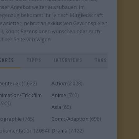
nser Angebot weiter auszubauen. Im
egenzug bekommt ihr je nach Mitgliedschaft
ewsletter, nehmt an exklusiven Gewinnspielen
eil, könnt Rezensionen wünschen oder euch
uf der Seite verewigen.
ENRES
TIPPS
INTERVIEWS
TAGS
benteuer
(1.622)
Action
(2.028)
nimation/Trickfilm
Anime
(740)
.941)
Asia
(60)
iographie
(765)
Comic-Adaption
(698)
okumentation
(2.054)
Drama
(7.122)