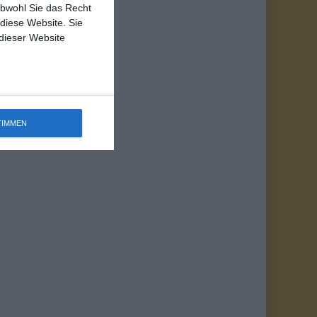
obwohl Sie das Recht
 diese Website. Sie
 dieser Website
TIMMEN