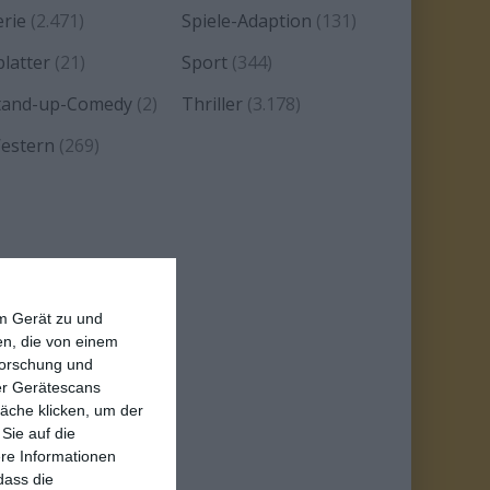
erie
(2.471)
Spiele-Adaption
(131)
platter
(21)
Sport
(344)
tand-up-Comedy
(2)
Thriller
(3.178)
estern
(269)
em Gerät zu und
n, die von einem
forschung und
ber Gerätescans
äche klicken, um der
Sie auf die
ere Informationen
dass die