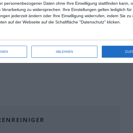
ss zum Schmunzeln, sofern man eben diese Art Humor
r personenbezogener Daten ohne Ihre Einwilligung stattfinden kann, 
 Verarbeitung zu widersprechen. Ihre Einstellungen gelten lediglich für
ungen jederzeit ändern oder Ihre Einwilligung widerrufen, indem Sie zu
en auf der Webseite auf die Schaltfläche "Datenschutz" klicken.
 durfte man hier keine vergleichbar aufwendige Optik
lm
Schneewittchen und die sieben Zwerge
betrieben
 kam. Für sich genommen kann man hier aber nicht
auf einem hohen Niveau, zumindest in der Hinsicht
ONEN
ABLEHNEN
ZUS
r kaum an.
RENREINIGER