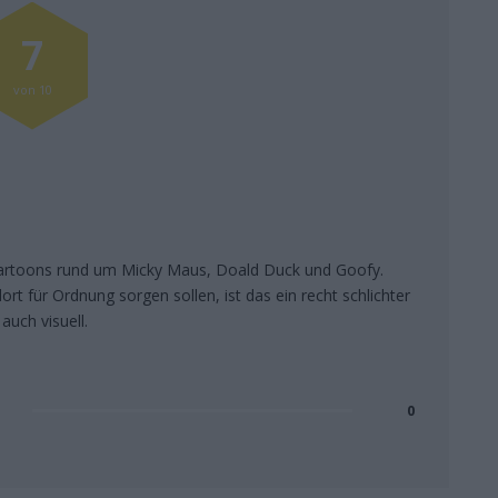
7
von 10
 Cartoons rund um Micky Maus, Doald Duck und Goofy.
rt für Ordnung sorgen sollen, ist das ein recht schlichter
uch visuell.
0