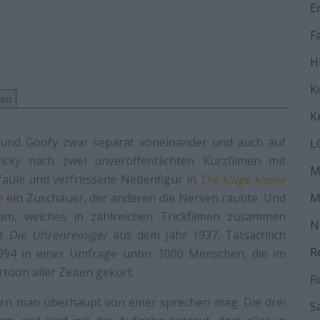
E
F
H
K
men
K
und Goofy zwar separat voneinander und auch auf
L
cky nach zwei unveröffentlichten Kurzfilmen mit
M
 faule und verfressene Nebenfigur in
Die kluge kleine
e
ein Zuschauer, der anderen die Nerven raubte. Und
M
am, welches in zahlreichen Trickfilmen zusammen
N
st
Die Uhrenreiniger
aus dem Jahr 1937. Tatsächlich
R
1994 in einer Umfrage unter 1000 Menschen, die im
toon aller Zeiten gekürt.
R
fern man überhaupt von einer sprechen mag. Die drei
S