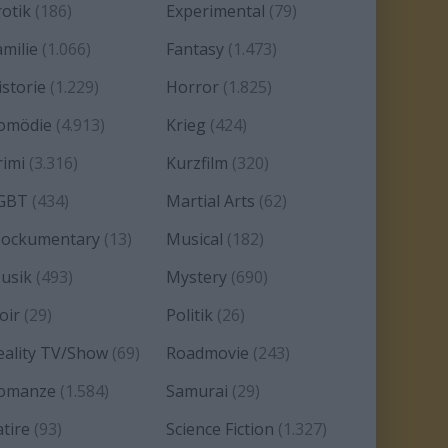
rotik
(186)
Experimental
(79)
amilie
(1.066)
Fantasy
(1.473)
istorie
(1.229)
Horror
(1.825)
omödie
(4.913)
Krieg
(424)
rimi
(3.316)
Kurzfilm
(320)
GBT
(434)
Martial Arts
(62)
ockumentary
(13)
Musical
(182)
usik
(493)
Mystery
(690)
oir
(29)
Politik
(26)
eality TV/Show
(69)
Roadmovie
(243)
omanze
(1.584)
Samurai
(29)
atire
(93)
Science Fiction
(1.327)