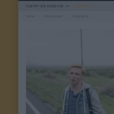
FILMTIPP DER REDAKTION
WHAM! – 10 DAYS IN CHIN
Home
Rezensionen
Biographie
IM SPIEGEL MEINER MUTTE
DUELL IN DER SONNE