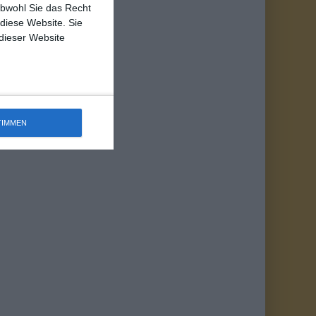
obwohl Sie das Recht
 diese Website. Sie
 dieser Website
TIMMEN