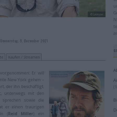
u
G
© Leonine
N
t
a
Donnerstag, 9. Dezember 2021
G
ste
Kaufen / Streamen
A
s vorgenommen: Er will
ernte New York gehen –
A
rt, der ihn beschäftigt.
(1
t, unterwegs mit den
sprechen sowie die
B
at er einen traurigen
D
in (
Reid Miller
) ein