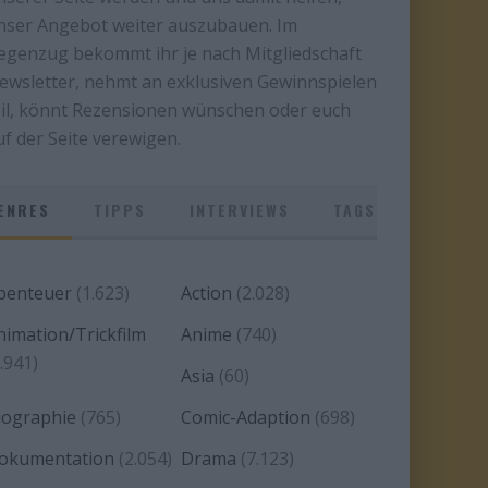
nser Angebot weiter auszubauen. Im
egenzug bekommt ihr je nach Mitgliedschaft
ewsletter, nehmt an exklusiven Gewinnspielen
eil, könnt Rezensionen wünschen oder euch
uf der Seite verewigen.
ENRES
TIPPS
INTERVIEWS
TAGS
benteuer
(1.623)
Action
(2.028)
nimation/Trickfilm
Anime
(740)
.941)
Asia
(60)
iographie
(765)
Comic-Adaption
(698)
okumentation
(2.054)
Drama
(7.123)