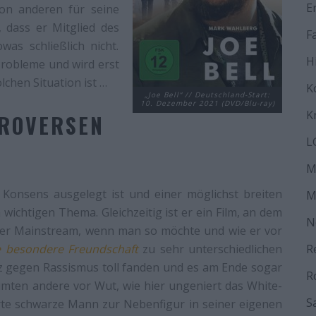
E
on anderen für seine
 dass er Mitglied des
F
as schließlich nicht.
H
Probleme und wird erst
lchen Situation ist …
K
„Joe Bell“ // Deutschland-Start:
10. Dezember 2021 (DVD/Blu-ray)
K
TROVERSEN
L
M
f Konsens ausgelegt ist und einer möglichst breiten
M
wichtigen Thema. Gleichzeitig ist er ein Film, an dem
N
rser Mainstream, wenn man so möchte und wie er vor
e besondere Freundschaft
zu sehr unterschiedlichen
R
tz gegen Rassismus toll fanden und es am Ende sogar
R
äumten andere vor Wut, wie hier ungeniert das White-
S
rte schwarze Mann zur Nebenfigur in seiner eigenen