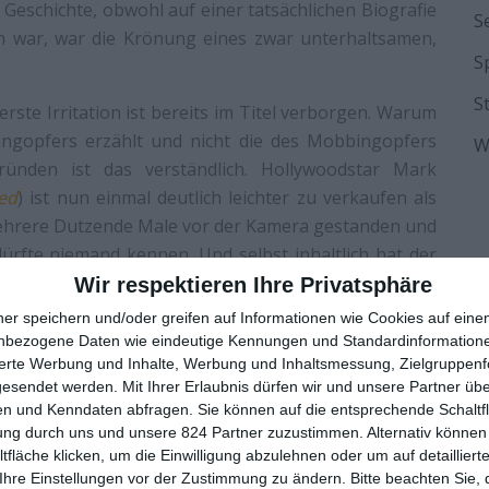
Geschichte, obwohl auf einer tatsächlichen Biografie
S
en war, war die Krönung eines zwar unterhaltsamen,
S
S
 erste Irritation ist bereits im Titel verborgen. Warum
ingopfers erzählt und nicht die des Mobbingopfers
W
ründen ist das verständlich. Hollywoodstar Mark
ed
) ist nun einmal deutlich leichter zu verkaufen als
mehrere Dutzende Male vor der Kamera gestanden und
dürfte niemand kennen. Und selbst inhaltlich hat der
obbingopfer gibt es schließlich überall. Einen Mann,
Wir respektieren Ihre Privatsphäre
ng zu sprechen, das hat Nachrichtenwert – vor allem
ner speichern und/oder greifen auf Informationen wie Cookies auf ein
te.
nbezogene Daten wie eindeutige Kennungen und Standardinformatione
sierte Werbung und Inhalte, Werbung und Inhaltsmessung, Zielgruppen
gesendet werden.
Mit Ihrer Erlaubnis dürfen wir und unsere Partner ü
MOTIONAL
n und Kenndaten abfragen. Sie können auf die entsprechende Schaltfl
ung durch uns und unsere 824 Partner zuzustimmen. Alternativ können 
fläche klicken, um die Einwilligung abzulehnen oder um auf detailliert
as neue Werk des mit einem Oscar ausgezeichneten
Ihre Einstellungen vor der Zustimmung zu ändern.
Bitte beachten Sie, 