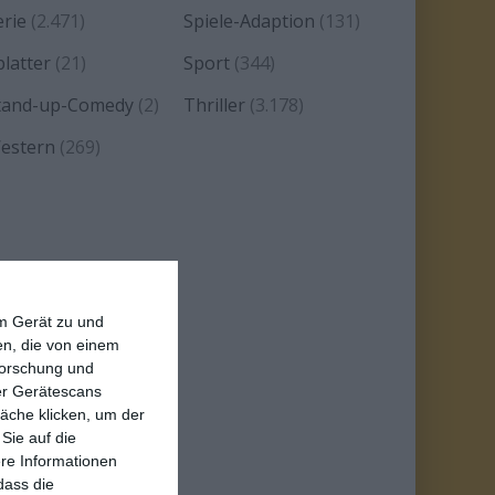
erie
(2.471)
Spiele-Adaption
(131)
platter
(21)
Sport
(344)
tand-up-Comedy
(2)
Thriller
(3.178)
estern
(269)
em Gerät zu und
n, die von einem
forschung und
ber Gerätescans
äche klicken, um der
Sie auf die
ere Informationen
dass die