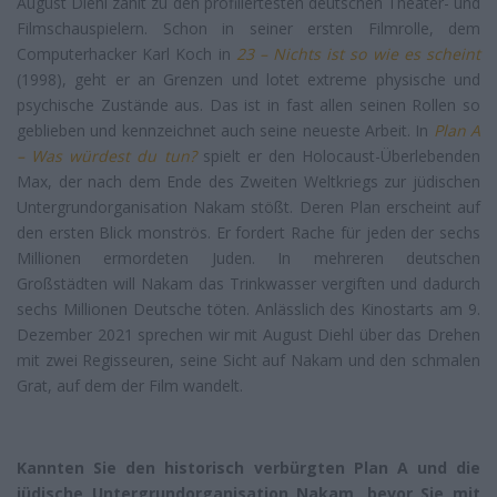
August Diehl zählt zu den profiliertesten deutschen Theater- und
Filmschauspielern. Schon in seiner ersten Filmrolle, dem
Computerhacker Karl Koch in
23 – Nichts ist so wie es scheint
(1998), geht er an Grenzen und lotet extreme physische und
psychische Zustände aus. Das ist in fast allen seinen Rollen so
geblieben und kennzeichnet auch seine neueste Arbeit. In
Plan A
– Was würdest du tun?
spielt er den Holocaust-Überlebenden
Max, der nach dem Ende des Zweiten Weltkriegs zur jüdischen
Untergrundorganisation Nakam stößt. Deren Plan erscheint auf
den ersten Blick monströs. Er fordert Rache für jeden der sechs
Millionen ermordeten Juden. In mehreren deutschen
Großstädten will Nakam das Trinkwasser vergiften und dadurch
sechs Millionen Deutsche töten. Anlässlich des Kinostarts am 9.
Dezember 2021 sprechen wir mit August Diehl über das Drehen
mit zwei Regisseuren, seine Sicht auf Nakam und den schmalen
Grat, auf dem der Film wandelt.
Kannten Sie den historisch verbürgten Plan A und die
jüdische Untergrundorganisation Nakam, bevor Sie mit