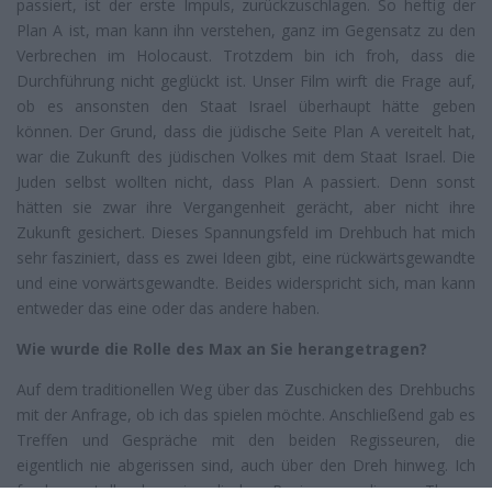
passiert, ist der erste Impuls, zurückzuschlagen. So heftig der
Plan A ist, man kann ihn verstehen, ganz im Gegensatz zu den
Verbrechen im Holocaust. Trotzdem bin ich froh, dass die
Durchführung nicht geglückt ist. Unser Film wirft die Frage auf,
ob es ansonsten den Staat Israel überhaupt hätte geben
können. Der Grund, dass die jüdische Seite Plan A vereitelt hat,
war die Zukunft des jüdischen Volkes mit dem Staat Israel. Die
Juden selbst wollten nicht, dass Plan A passiert. Denn sonst
hätten sie zwar ihre Vergangenheit gerächt, aber nicht ihre
Zukunft gesichert. Dieses Spannungsfeld im Drehbuch hat mich
sehr fasziniert, dass es zwei Ideen gibt, eine rückwärtsgewandte
und eine vorwärtsgewandte. Beides widerspricht sich, man kann
entweder das eine oder das andere haben.
Wie wurde die Rolle des Max an Sie herangetragen?
Auf dem traditionellen Weg über das Zuschicken des Drehbuchs
mit der Anfrage, ob ich das spielen möchte. Anschließend gab es
Treffen und Gespräche mit den beiden Regisseuren, die
eigentlich nie abgerissen sind, auch über den Dreh hinweg. Ich
fand es toll, dass israelische Regisseure dieses Thema