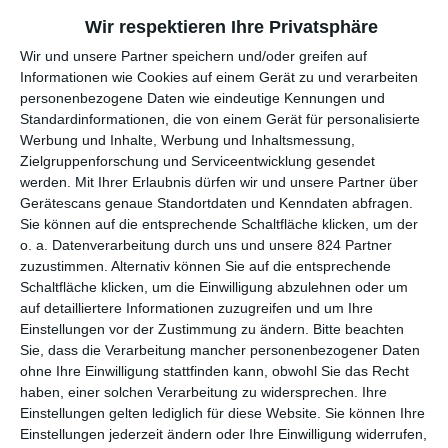
aufgegriffen haben. Ein deutscher Regisseur, egal wer, hätte das
Wir respektieren Ihre Privatsphäre
zum jetzigen Zeitpunkt wohl nicht machen können, weil das
Wir und unsere Partner speichern und/oder greifen auf
Thema eben auch gefährlich ist. Dadurch, dass die Israelis selber
Informationen wie Cookies auf einem Gerät zu und verarbeiten
die Geschichte erzählen, habe ich mich sehr sicher gefühlt.
personenbezogene Daten wie eindeutige Kennungen und
Standardinformationen, die von einem Gerät für personalisierte
Gab es von Ihrer Seite Bedenken, als Deutscher diese
Werbung und Inhalte, Werbung und Inhaltsmessung,
Rolle zu übernehmen? Dachten Sie, ein Israeli wäre die
Zielgruppenforschung und Serviceentwicklung gesendet
bessere Besetzung?
werden.
Mit Ihrer Erlaubnis dürfen wir und unsere Partner über
Gerätescans genaue Standortdaten und Kenndaten abfragen.
Der Grund, dass ich als Deutscher gefragt wurde, liegt in der
Sie können auf die entsprechende Schaltfläche klicken, um der
wahren Geschichte. Man vermutet, dass es ein deutscher Jude
o. a. Datenverarbeitung durch uns und unsere 824 Partner
war, der Nakam auffliegen ließ. Es ist ja kein Widerspruch,
zuzustimmen. Alternativ können Sie auf die entsprechende
zugleich deutsch und Jude zu sein. Es waren ja Deutsche, die
Schaltfläche klicken, um die Einwilligung abzulehnen oder um
vernichtet wurden. Ganz viele von ihnen haben durch die Nazis
auf detailliertere Informationen zuzugreifen und um Ihre
erst rausgekriegt, dass sie jüdische Verwandte hatten. Das war
Einstellungen vor der Zustimmung zu ändern.
Bitte beachten
das Perverse. Da hieß es, vor zwei Generationen war in deinem
Sie, dass die Verarbeitung mancher personenbezogener Daten
Stammbaum jüdisches Blut und deswegen wirst du jetzt verfolgt
ohne Ihre Einwilligung stattfinden kann, obwohl Sie das Recht
haben, einer solchen Verarbeitung zu widersprechen. Ihre
und ins KZ geworfen. Wir hatten uns überlegt, dass Max kein
Einstellungen gelten lediglich für diese Website. Sie können Ihre
praktizierender Jude sein sollte, sondern genau so jemand, der
Einstellungen jederzeit ändern oder Ihre Einwilligung widerrufen,
über seinen Stammbaum gar nicht Bescheid wusste. Die