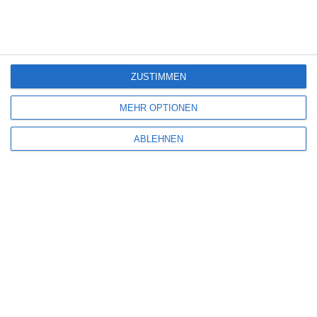
7
ZUSTIMMEN
MEHR OPTIONEN
ABLEHNEN
EIN PLATZ AN DER SONNE
Rouven Linnarz
Drama
USA
Donnerstag, 23. November 2023
SCHREIBE EINEN KOMMENTAR
Deine E-Mail-Adresse wird nicht veröffentlicht.
Erforderliche Felder sind
mit
*
markiert