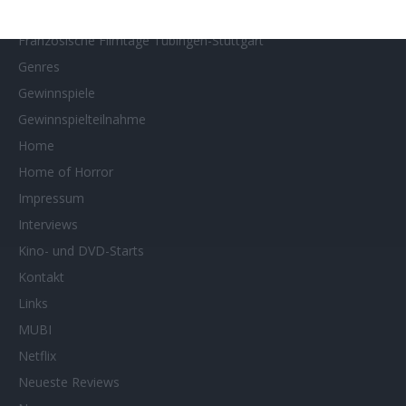
Filmtipps
Französische Filmtage Tübingen-Stuttgart
Genres
Gewinnspiele
Gewinnspielteilnahme
Home
Home of Horror
Impressum
Interviews
Kino- und DVD-Starts
Kontakt
Links
MUBI
Netflix
Neueste Reviews