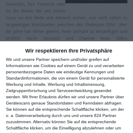
Einkaufen, fürs Personal oder
für die Kleider der vier Söhne
muss sie ihm Rede und Antwort stehen, was nicht selten zu
langwierigen Wortduellen zwischen den Eheleuten führt. Über
die Jahre hat Vinnie gelernt, ihren Gemahl zu besänftigen und
letztlich durch Geschick und Charme ihren Willen
durchzusetzen, auch wenn Clarence dies naturgemäß immer
Wir respektieren Ihre Privatsphäre
anders sieht. Während eines Besuchs einer entfernten
Verwandten vom Lande hingegen kommt es zu einer
Wir und unsere Partner speichern und/oder greifen auf
Meinungsverschiedenheit ganz anderen Kalibers. Angestachelt
Informationen wie Cookies auf einem Gerät zu und verarbeiten
personenbezogene Daten wie eindeutige Kennungen und
von der Schwärmerei des ältesten Sohnes Clarence Jr. (
Jimmy
Standardinformationen, die von einem Gerät für personalisierte
Lydon
) für Mary (
Elizabeth Taylor
), fragt diese Clarence Sr.
Werbung und Inhalte, Werbung und Inhaltsmessung,
bei einem gemeinsamen Abendessen nach seiner Haltung zur
Zielgruppenforschung und Serviceentwicklung gesendet
Religion. Auch wenn Vinnie die geringe Meinung ihres
werden.
Mit Ihrer Erlaubnis dürfen wir und unsere Partner über
Ehemanns zu diesem Thema bekannt war, so ist sie doch tief
Gerätescans genaue Standortdaten und Kenndaten abfragen.
getroffen, als er zugibt, nie getauft worden zu sein. Von nun an
Sie können auf die entsprechende Schaltfläche klicken, um der
setzt sie alles daran, Clarence dazu zubringen, sich taufen zu
o. a. Datenverarbeitung durch uns und unsere 824 Partner
lassen, aber damit stellt sie sich vor eine der wohl
zuzustimmen. Alternativ können Sie auf die entsprechende
schwierigsten Aufgaben ihres Lebens, denn dessen Starrsinn
Schaltfläche klicken, um die Einwilligung abzulehnen oder um