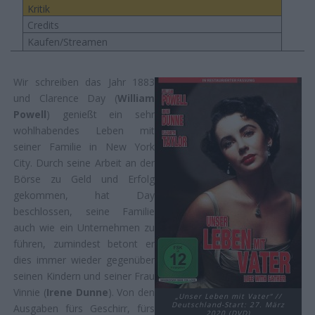
Kritik
Credits
Kaufen/Streamen
Wir schreiben das Jahr 1883
und Clarence Day (
William
Powell
) genießt ein sehr
wohlhabendes Leben mit
seiner Familie in New York
City. Durch seine Arbeit an der
Börse zu Geld und Erfolg
gekommen, hat Day
beschlossen, seine Familie
auch wie ein Unternehmen zu
führen, zumindest betont er
dies immer wieder gegenüber
seinen Kindern und seiner Frau
Vinnie (
Irene Dunne
). Von den
„Unser Leben mit Vater“ //
Deutschland-Start: 27. März
Ausgaben fürs Geschirr, fürs
2020 (DVD)