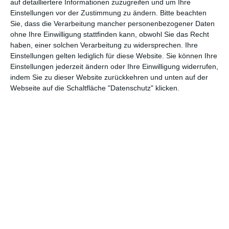
könnte in diesem Falle ihre Überredungskünste übertreffen.
auf detailliertere Informationen zuzugreifen und um Ihre
Einstellungen vor der Zustimmung zu ändern.
Bitte beachten
Familie und Beruf
Sie, dass die Verarbeitung mancher personenbezogener Daten
Der Name des ungarisch-amerikanischen Regisseurs
Michael
ohne Ihre Einwilligung stattfinden kann, obwohl Sie das Recht
Curtiz
ist auf immer in der Geschichte des Kinos eingraviert,
haben, einer solchen Verarbeitung zu widersprechen. Ihre
führte er doch Regie bei dem 1942 entstandenen
Casablanca
,
Einstellungen gelten lediglich für diese Website. Sie können Ihre
Einstellungen jederzeit ändern oder Ihre Einwilligung widerrufen,
einem stilbildenden Film Hollywoods, der nicht zuletzt wegen
indem Sie zu dieser Website zurückkehren und unten auf der
seiner Besetzung mit
Humphrey Bogart
und
Ingrid
Webseite auf die Schaltfläche "Datenschutz" klicken.
Bergman
Berühmtheit erlangte sowie deren Szenen
miteinander. Nur fünf Jahre nach diesem Film inszenierte Curtiz
auf der Basis der Bühnenfassung des Romans
Clarence Days
,
der in diesem auf humoristische Weise die Biografie seiner
Familie, insbesondere seines Vaters erzählt. Hierbei ist ein Film
entstanden, der vor allem ein Porträt des bürgerlichen
Patriarchats zeigt, von Geschlechterbildern sowie der New
Yorker High Society.
Insgesamt wirkt die Umsetzung, vor allem aus heutige Sicht
betrachtet, wie die einer Sitcom und hat immer etwas stark
Bühnenhaftes. Durchbrochen wird das Geschehen nur
gelegentlich durch Szenen in einem Restaurant, in Days Büro