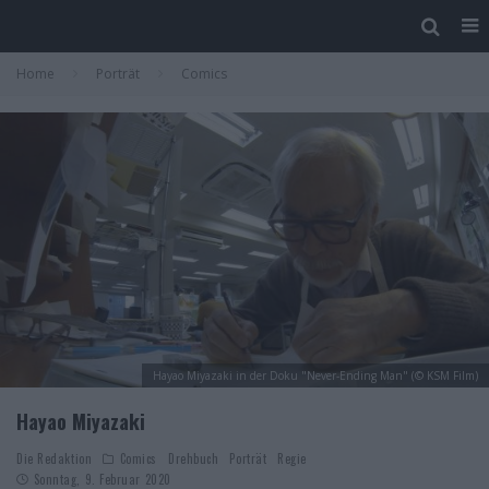
Home
Porträt
Comics
Hayao Miyazaki in der Doku "Never-Ending Man" (© KSM Film)
Hayao Miyazaki
Die Redaktion
Comics
Drehbuch
Porträt
Regie
Sonntag, 9. Februar 2020