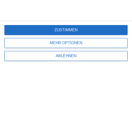
PINTEREST
EMAIL
ZUSTIMMEN
ÄHNLICHE BEITRÄGE
MEHR OPTIONEN
ABLEHNEN
NAUSICAÄ AUS DEM TAL DER WINDE – BAND 1
Oliver Armknecht
Comics
Manga
Weitere Artikel
Donnerstag, 8. Januar 2026