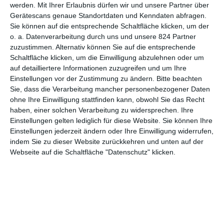
nachfolgenden Filme liefen immer im Wettbewerb in Venedig. In
werden.
Mit Ihrer Erlaubnis dürfen wir und unsere Partner über
den letzten Jahren ließ die Zugkraft des Altmeisters nach, zumal
Gerätescans genaue Standortdaten und Kenndaten abfragen.
Sie können auf die entsprechende Schaltfläche klicken, um der
er regelmäßig ankündigte, sich aus dem Geschäft zurückziehen
o. a. Datenverarbeitung durch uns und unsere 824 Partner
zu wollen. Bislang zog er sich jedoch immer vom Rückzug
zuzustimmen. Alternativ können Sie auf die entsprechende
zurück, auch weil Studio Ghibli keine passenden Nachfolger
Schaltfläche klicken, um die Einwilligung abzulehnen oder um
heranziehen konnte, die dem sprichwörtlichen Perfektionismus
auf detailliertere Informationen zuzugreifen und um Ihre
Miyazakis gewachsen waren.
Einstellungen vor der Zustimmung zu ändern.
Bitte beachten
Sie, dass die Verarbeitung mancher personenbezogener Daten
Filme
ohne Ihre Einwilligung stattfinden kann, obwohl Sie das Recht
Serien
haben, einer solchen Verarbeitung zu widersprechen. Ihre
Comics
Einstellungen gelten lediglich für diese Website. Sie können Ihre
Filmpreise
Einstellungen jederzeit ändern oder Ihre Einwilligung widerrufen,
Sonstiges
indem Sie zu dieser Website zurückkehren und unten auf der
Webseite auf die Schaltfläche "Datenschutz" klicken.
Jah
Titel
Funktion
r
202
Der Junge und der Reiher
Regie, Drehbuch
3