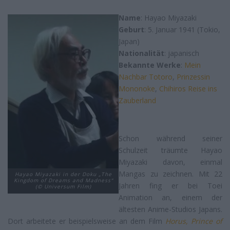
Name
: Hayao Miyazaki
Geburt
: 5. Januar 1941 (Tokio,
Japan)
Nationalität
: japanisch
Bekannte Werke
:
Mein
Nachbar Totoro
,
Prinzessin
Mononoke
,
Chihiros Reise ins
Zauberland
Schon während seiner
Schulzeit träumte Hayao
Miyazaki davon, einmal
Mangas zu zeichnen. Mit 22
Hayao Miyazaki in der Doku „The
Kingdom of Dreams and Madness“
Jahren fing er bei Toei
(© Universum Film)
Animation an, einem der
ältesten Anime-Studios Japans.
Dort arbeitete er beispielsweise an dem Film
Horus, Prince of