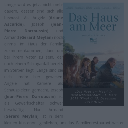
Lange wird es jetzt nicht mehr
dauern, dessen sind sich alle
bewusst. Als Angèle (
Ariane
Ascaride
), Joseph (
Jean-
Pierre Darroussin
) und
Armand (
Gérard Meylan
) noch
einmal im Haus der Familie
zusammenkommen, dann um
bei ihrem Vater zu sein, der
nach einem Schlaganfall bereits
im Sterben liegt. Lange sind sie
nicht mehr hier gewesen.
Angèle hat Karriere als
Schauspielerin gemacht, Joseph
„Das Haus am Meer“ //
Deutschland-Start: 21. März
(
Jean-Pierre Darroussin
) ist
2019 (Kino) // 13. Dezember
2019 (DVD)
als Gewerkschafter schwer
beschäftigt. Nur Armand
(
Gérard Meylan
) ist in dem
kleinen Küstenort geblieben, um das Familienrestaurant weiter