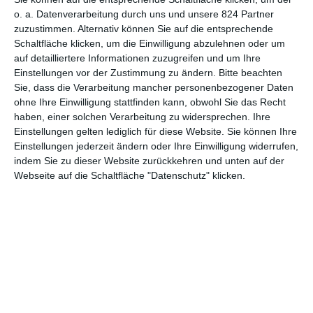
Nähe von Marseille zu drehen, das ihn immer an ein Theater
o. a. Datenverarbeitung durch uns und unsere 824 Partner
zuzustimmen. Alternativ können Sie auf die entsprechende
erinnert hat. Das gilt dann auch für den fertigen Film: Der
Schaltfläche klicken, um die Einwilligung abzulehnen oder um
Schauplatz ist begrenzt, in sich abgeschlossen und doch zu allen
auf detailliertere Informationen zuzugreifen und um Ihre
Seiten offen und einsehbar. Eine eigenartige Mischung aus
Einstellungen vor der Zustimmung zu ändern.
Bitte beachten
wohliger Klaustrophobie und Ausgangspunkt, die ein Hafen so
Sie, dass die Verarbeitung mancher personenbezogener Daten
mit sich bringt. Ein Ort, an den früher die Touristen kamen, der
ohne Ihre Einwilligung stattfinden kann, obwohl Sie das Recht
heute aber nur noch aus Erinnerungen besteht, Kulissen, denen
haben, einer solchen Verarbeitung zu widersprechen. Ihre
langsam das Leben entwichen sind.
Einstellungen gelten lediglich für diese Website. Sie können Ihre
Einstellungen jederzeit ändern oder Ihre Einwilligung widerrufen,
indem Sie zu dieser Website zurückkehren und unten auf der
Webseite auf die Schaltfläche "Datenschutz" klicken.