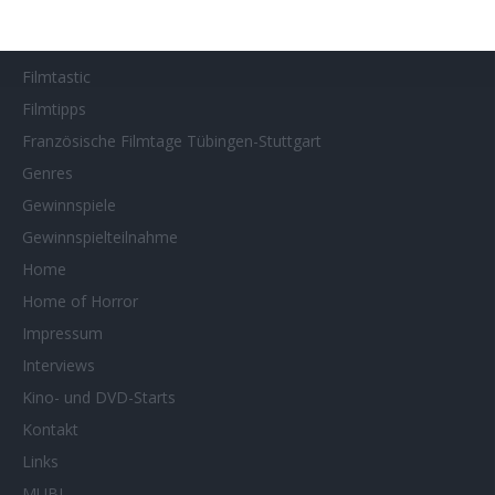
Filmstarts 2025
Filmstarts 2026
Filmtastic
Filmtipps
Französische Filmtage Tübingen-Stuttgart
Genres
Gewinnspiele
Gewinnspielteilnahme
Home
Home of Horror
Impressum
Interviews
Kino- und DVD-Starts
Kontakt
Links
MUBI