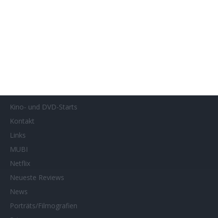
Genres
Gewinnspiele
Gewinnspielteilnahme
Home
Home of Horror
Impressum
Interviews
Kino- und DVD-Starts
Kontakt
Links
MUBI
Netflix
Neueste Reviews
News
Porträts/Filmografien