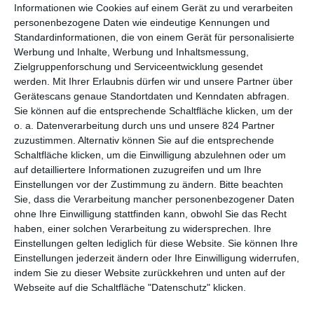
Informationen wie Cookies auf einem Gerät zu und verarbeiten
ist Somebody
.
personenbezogene Daten wie eindeutige Kennungen und
Standardinformationen, die von einem Gerät für personalisierte
Aber auch junge Filmemacher schicken ihre Werke ins Rennen
Werbung und Inhalte, Werbung und Inhaltsmessung,
um die Gunst des Publikum.
Euforia
beispielsweise erzählt die
Zielgruppenforschung und Serviceentwicklung gesendet
Geschichte zweier grundverschiedener Brüder.
Lucia’s
werden.
Mit Ihrer Erlaubnis dürfen wir und unsere Partner über
Grace
stellt uns eine Landvermesserin mit einem kuriosen
Gerätescans genaue Standortdaten und Kenndaten abfragen.
göttlichen Auftrag vor. Und dann wäre da noch
Back Home
, das
Sie können auf die entsprechende Schaltfläche klicken, um der
einen etwas anderen Ansatz zur Lösung der Flüchtlingsthematik
o. a. Datenverarbeitung durch uns und unsere 824 Partner
anbietet. Dazu gibt es wie immer ein Rahmenprogramm, das
zuzustimmen. Alternativ können Sie auf die entsprechende
dieses Jahr unter anderem ein Konzert und eine Fotoausstellung
Schaltfläche klicken, um die Einwilligung abzulehnen oder um
zur besonderen Beziehung von Essen und Film enthält.
auf detailliertere Informationen zuzugreifen und um Ihre
Einstellungen vor der Zustimmung zu ändern.
Bitte beachten
Das vollständige Programm und weitere Infos findet ihr
Sie, dass die Verarbeitung mancher personenbezogener Daten
auf
www.italianfilmfestivalberlin.com
.
ohne Ihre Einwilligung stattfinden kann, obwohl Sie das Recht
haben, einer solchen Verarbeitung zu widersprechen. Ihre
Unsere Rezensionen vom
Einstellungen gelten lediglich für diese Website. Sie können Ihre
Einstellungen jederzeit ändern oder Ihre Einwilligung widerrufen,
Filmfestival 2018
indem Sie zu dieser Website zurückkehren und unten auf der
Webseite auf die Schaltfläche "Datenschutz" klicken.