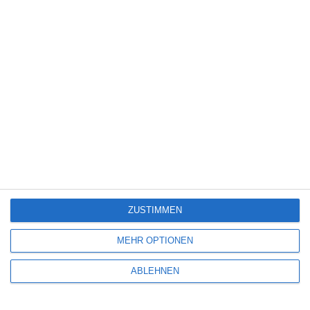
Name
*
E-Mail-Adresse
*
Website
ZUSTIMMEN
MEHR OPTIONEN
ABLEHNEN
Benachrichtige mich über nachfolgende Kommentare via E-Mail.