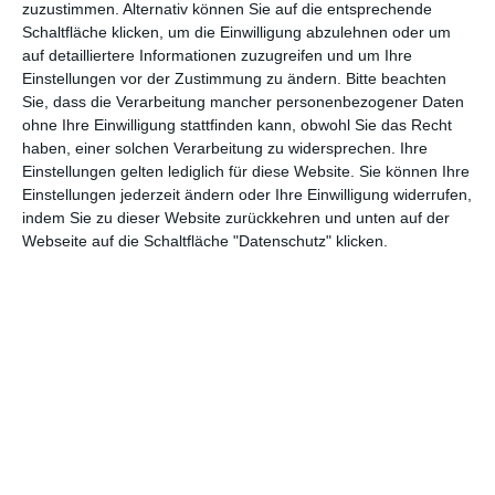
zuzustimmen. Alternativ können Sie auf die entsprechende
gezeichneten Debüt, ist es endlich so weit und der rot-schwarze
Schaltfläche klicken, um die Einwilligung abzulehnen oder um
Unhold darf zeigen, dass in der Flut aus Superheldenfilmen noch
auf detailliertere Informationen zuzugreifen und um Ihre
Platz für einen weiteren ist. Zumindest wenn er so anders ist als
Einstellungen vor der Zustimmung zu ändern.
Bitte beachten
hier.
Sie, dass die Verarbeitung mancher personenbezogener Daten
ohne Ihre Einwilligung stattfinden kann, obwohl Sie das Recht
„Ich bin super, aber kein Held“, verkündet Deadpool relativ früh
haben, einer solchen Verarbeitung zu widersprechen. Ihre
im Film. Und das ist dann auch wörtlich zu nehmen. Skrupel?
Einstellungen gelten lediglich für diese Website. Sie können Ihre
Ehrenkodex? Mitgefühl? Das sind für den auf Rache sinnenden
Einstellungen jederzeit ändern oder Ihre Einwilligung widerrufen,
Anti-Helden Wörter ohne Bedeutung, Gegner sind dazu da,
indem Sie zu dieser Website zurückkehren und unten auf der
abgeschlachtet zu werden. Und das darf man hier durchaus
Webseite auf die Schaltfläche "Datenschutz" klicken.
wörtlich nehmen: Wo in
Avengers
und Co. die feindlichen
Heerscharen recht unspektakulär zu Boden gehen, wird in
Deadpool
das Töten zelebriert, die bösen Buben erschossen,
aufgespießt, geköpft und in Stücke zerhackt. Wer aufgrund des
betont familienfreundlichen Auftritts der Marvel-Kollegen Kinder
mit ins Kino mitnehmen möchte, darf diesen über weite
Strecken die Augen zuhalten.