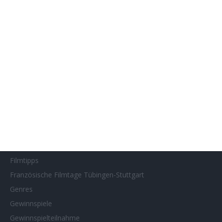
Filmstarts 2017
Filmstarts 2018
Filmstarts 2019
Filmstarts 2020
Filmstarts 2021
Filmstarts 2022
Filmstarts 2023
Filmstarts 2024
Filmstarts 2025
Filmstarts 2026
Filmtastic
Filmtipps
Französische Filmtage Tübingen-Stuttgart
Genres
Gewinnspiele
Gewinnspielteilnahme