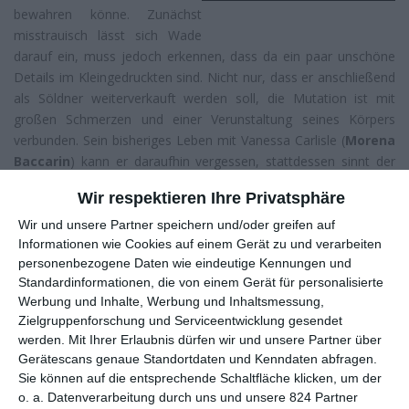
bewahren könne. Zunächst
misstrauisch lässt sich Wade
darauf ein, muss jedoch erkennen, dass da ein paar unschöne
Details im Kleingedruckten sind. Nicht nur, dass er anschließend
als Söldner weiterverkauft werden soll, die Mutation ist mit
großen Schmerzen und einer Verunstaltung seines Körpers
verbunden. Sein bisheriges Leben mit Vanessa Carlisle (
Morena
Baccarin
) kann er daraufhin vergessen, stattdessen sinnt der
fortan in einem rot-schwarzen Latexanzug durch die Gegend
Wir respektieren Ihre Privatsphäre
laufende Exsöldner auf Rache. Und dabei hat er auch ein
konkretes Ziel vor Augen: der sadistische Ajax (
Ed Skrein
),
Wir und unsere Partner speichern und/oder greifen auf
welcher das Experiment an ihm durchgeführt hat.
Informationen wie Cookies auf einem Gerät zu und verarbeiten
personenbezogene Daten wie eindeutige Kennungen und
Lange haben wir auf den ersten großen Soloauftritt der
Marvel
-
Standardinformationen, die von einem Gerät für personalisierte
Figur Deadpool warten müssen. In Planung war dieser schon vor
Werbung und Inhalte, Werbung und Inhaltsmessung,
über einem Jahrzehnt gewesen, 2004, auch damals schon mit
Zielgruppenforschung und Serviceentwicklung gesendet
werden.
Mit Ihrer Erlaubnis dürfen wir und unsere Partner über
Reynolds in der Hauptrolle. Daraus wurde jedoch nichts, lediglich
Gerätescans genaue Standortdaten und Kenndaten abfragen.
eine Nebenrolle in
X-Men Origins – Wolverine: Wie alles
Sie können auf die entsprechende Schaltfläche klicken, um der
begann
sprang dabei raus. Und die war nur zum Teil mit der
o. a. Datenverarbeitung durch uns und unsere 824 Partner
Comicvorlage zu vergleichen. Jetzt, 25 Jahre nach seinem