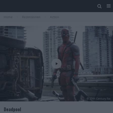
Home
Rezensionen
Action
© 20th Century Fox
Deadpool