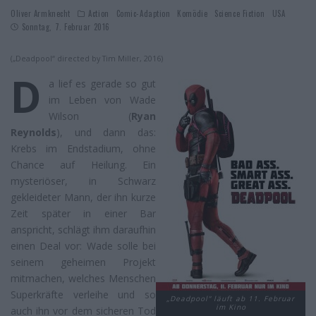
Oliver Armknecht
Action
Comic-Adaption
Komödie
Science Fiction
USA
Sonntag, 7. Februar 2016
(„Deadpool“ directed by Tim Miller, 2016)
D
a lief es gerade so gut
im Leben von Wade
Wilson (
Ryan
Reynolds
), und dann das:
Krebs im Endstadium, ohne
Chance auf Heilung. Ein
mysteriöser, in Schwarz
gekleideter Mann, der ihn kurze
Zeit später in einer Bar
anspricht, schlägt ihm daraufhin
einen Deal vor: Wade solle bei
seinem geheimen Projekt
mitmachen, welches Menschen
Superkräfte verleihe und so
„Deadpool“ läuft ab 11. Februar
im Kino
auch ihn vor dem sicheren Tod