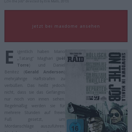
(„On the Job“ directed by Erik Matti, 2013)
Jetzt bei maxdome ansehen
E
igentlich haben Mario
„Tatang“ Maghari (
Joël
Torre
) und Daniel
Benitez (
Gerald Anderson
)
mehrjährige Haftstrafen zu
verbüßen. Das heißt jedoch
nicht, dass sie das Gefängnis
nur noch von innen sehen.
Regelmäßig werden sie für
mehrere Stunden auf freien
Fuß gesetzt, um
Mordanschläge auszuführen.