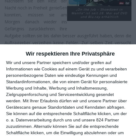
Nachdem sie den Rest der
Nacht noch in Freiheit genießen
„On the Job – Showdown in
Manila“ ist seit 28. Mai auf DVD
konnten, müssen sie am
und Blu-ray erhältlich
Morgen danach wieder ins
Gefängnis zurückkehren. Ihre
Aufgabe sollten sie bis dahin besser ausgeführt haben, denn die
Auftraggeber verzeihen keine Fehler. Zur selben Zeit versucht
der junge Polizist Francis Coronel Jr. (
Piolo Pascual
) einen von
Wir respektieren Ihre Privatsphäre
Tatang und Daniel begangenen Mord aufzuklären, ohne zu
Wir und unsere Partner speichern und/oder greifen auf
wissen, in welch tiefen und gefährlichen Sumpf von Korruption
Informationen wie Cookies auf einem Gerät zu und verarbeiten
und Gewalt er damit vorstößt. Früher oder später werden sich
personenbezogene Daten wie eindeutige Kennungen und
die Wege der drei zwangsweise kreuzen.
Standardinformationen, die von einem Gerät für personalisierte
Werbung und Inhalte, Werbung und Inhaltsmessung,
Es kommt nicht unbedingt oft vor, dass es ein philippinischer
Zielgruppenforschung und Serviceentwicklung gesendet
Film den Weg in den deutschen Verleih findet. Was zuletzt
werden.
Mit Ihrer Erlaubnis dürfen wir und unsere Partner über
Graceland
gelungen ist, gelingt nun auch
On the Job –
Gerätescans genaue Standortdaten und Kenndaten abfragen.
Showdown in Manila
. Wer hier einen einfachen Actionthriller
Sie können auf die entsprechende Schaltfläche klicken, um der
ohne viel Handlung erwartet wird sich in seinen Erwartungen
o. a. Datenverarbeitung durch uns und unsere 824 Partner
nicht bestätigt sehen, denn
On the Job
verlässt sich keinesfalls
zuzustimmen. Alternativ können Sie auf die entsprechende
nur auf seine Actionsequenzen, sondern steckt viel Zeit in seine
Schaltfläche klicken, um die Einwilligung abzulehnen oder um