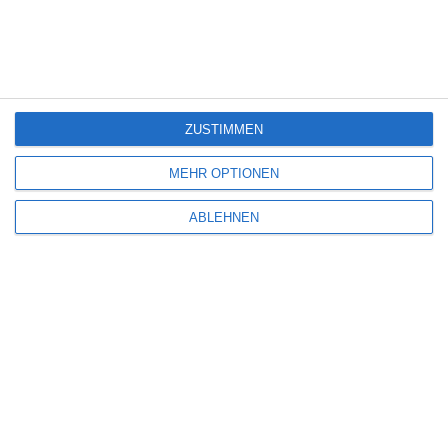
Sonntag, 29. September 2019
6
ZUSTIMMEN
MEHR OPTIONEN
ABLEHNEN
IN ZEITEN DES TEUFELS
Rouven Linnarz
Drama
Krieg
Musical
Philippinen
Montag, 16. September 2019
SCHREIBE EINEN KOMMENTAR
Deine E-Mail-Adresse wird nicht veröffentlicht.
Erforderliche Felder sind