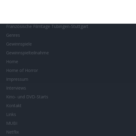
Filmtastic
Filmtipps
Französische Filmtage Tübingen-Stuttgart
Genres
Gewinnspiele
Gewinnspielteilnahme
Home
Home of Horror
Impressum
Interviews
Kino- und DVD-Starts
Kontakt
Links
MUBI
Netflix