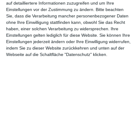
Handlung. Der Zuschauer findet sich in einem Gefilde voller
auf detailliertere Informationen zuzugreifen und um Ihre
Korruption und Gewalt wieder, indem es keine Freunde und
Einstellungen vor der Zustimmung zu ändern.
Bitte beachten
Verbündeten zu geben scheint. Die Intrigen fangen bei den
Sie, dass die Verarbeitung mancher personenbezogener Daten
kleinen Gangstern an, ziehen sich durch die Polizei und von dort
ohne Ihre Einwilligung stattfinden kann, obwohl Sie das Recht
haben, einer solchen Verarbeitung zu widersprechen. Ihre
weiter in die Politik. Irgendwann ist es jedoch schwer, bei der
Einstellungen gelten lediglich für diese Website. Sie können Ihre
ganzen Verschwörung den Überblick zu behalten. Man weiß
Einstellungen jederzeit ändern oder Ihre Einwilligung widerrufen,
dann gar nicht mehr so richtig, wer jetzt was tun wollte und wer
indem Sie zu dieser Website zurückkehren und unten auf der
was getan hat. Hier wäre wohl weniger mehr gewesen. Hätte
Webseite auf die Schaltfläche "Datenschutz" klicken.
man die Handlung mehr auf den Konflikt zwischen den drei
Hauptprotagonisten konzentriert und die restlichen Komplotte
etwas abgespeckt, hätte es dem Film sicher gut getan.