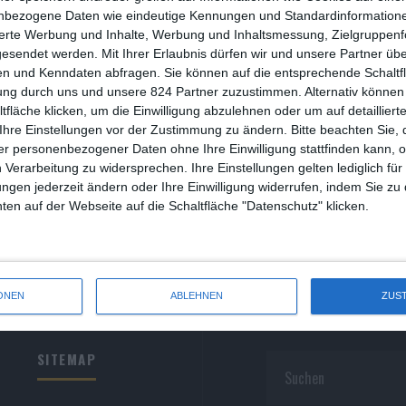
R
nbezogene Daten wie eindeutige Kennungen und Standardinformatione
sierte Werbung und Inhalte, Werbung und Inhaltsmessung, Zielgruppen
R
gesendet werden.
Mit Ihrer Erlaubnis dürfen wir und unsere Partner ü
n und Kenndaten abfragen. Sie können auf die entsprechende Schaltfl
S
ung durch uns und unsere 824 Partner zuzustimmen. Alternativ können 
fläche klicken, um die Einwilligung abzulehnen oder um auf detailliert
S
Ihre Einstellungen vor der Zustimmung zu ändern.
Bitte beachten Sie, 
r personenbezogener Daten ohne Ihre Einwilligung stattfinden kann, 
S
 Verarbeitung zu widersprechen. Ihre Einstellungen gelten lediglich für
S
ungen jederzeit ändern oder Ihre Einwilligung widerrufen, indem Sie zu
en auf der Webseite auf die Schaltfläche "Datenschutz" klicken.
W
ONEN
ABLEHNEN
ZUS
SITEMAP