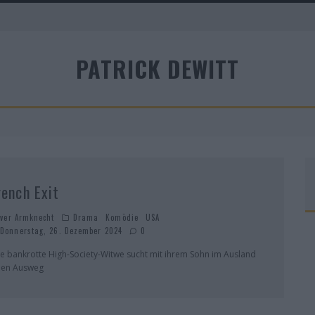
PATRICK DEWITT
A
rench Exit
iver Armknecht
Drama
Komödie
USA
Donnerstag, 26. Dezember 2024
0
ne bankrotte High-Society-Witwe sucht mit ihrem Sohn im Ausland
nen Ausweg