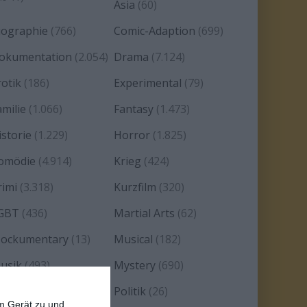
Asia
(60)
iographie
(766)
Comic-Adaption
(699)
okumentation
(2.054)
Drama
(7.124)
rotik
(186)
Experimental
(79)
amilie
(1.066)
Fantasy
(1.473)
istorie
(1.229)
Horror
(1.825)
omödie
(4.914)
Krieg
(424)
rimi
(3.318)
Kurzfilm
(320)
GBT
(436)
Martial Arts
(62)
ockumentary
(13)
Musical
(182)
usik
(493)
Mystery
(690)
oir
(29)
Politik
(26)
em Gerät zu und