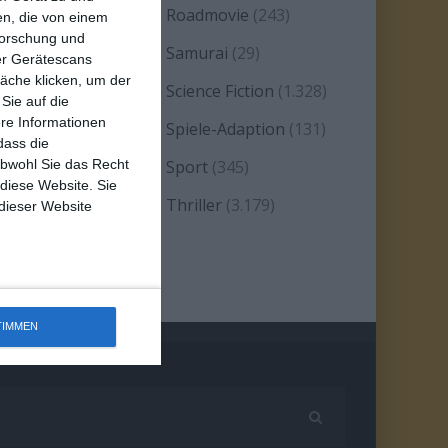
eality TV/Show
(69)
Roadmovie
(243)
n, die von einem
forschung und
omanze
(1.584)
Samurai
(29)
ber Gerätescans
äche klicken, um der
atire
(93)
Science Fiction
(1.328)
Sie auf die
ere Informationen
erie
(2.473)
Spiele-Adaption
(131)
dass die
obwohl Sie das Recht
platter
(21)
Sport
(345)
 diese Website. Sie
tand-up-Comedy
(2)
Thriller
(3.179)
 dieser Website
estern
(269)
TIMMEN