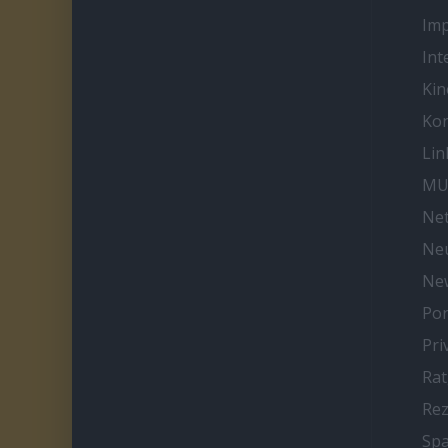
Im
Int
Kin
Kon
Lin
MU
Net
Neu
Ne
Por
Pri
Ra
Re
Spa