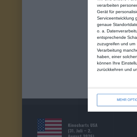
verarbeiten persone
Gerät für personali
Serviceentwicklung 
genaue Standortdate
o. a. Datenverarbeit
entsprechende Schalt
zuzugreifen und um 
Verarbeitung manche
haben, einer solchen
können Ihre Einstell
zurückkehren und unt
MEHR OPTI
Kinocharts USA
(31. Juli – 2.
August 2026)