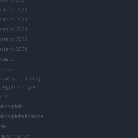
mstarts 2022
mstarts 2023
mstarts 2024
mstarts 2025
mstarts 2026
mtastic
mtipps
nzösische Filmtage
ingen-Stuttgart
nres
innspiele
innspielteilnahme
me
me of Horror