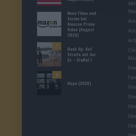
Akt
Ne
Neue Filme und
Serien bei
Ama
Amazon Prime
Video (August
An
2026)
Ar
7
Back Up: Auf
Chi
Streife mit der
Mü
Ex – Staffel 1
Eve
6
Fan
Hope (2026)
Fil
Fil
Fil
Fil
Fil
Fil