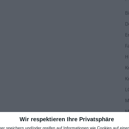
B
D
E
F
H
K
K
L
M
M
Wir respektieren Ihre Privatsphäre
N
ner speichern und/oder greifen auf Informationen wie Cookies auf ein