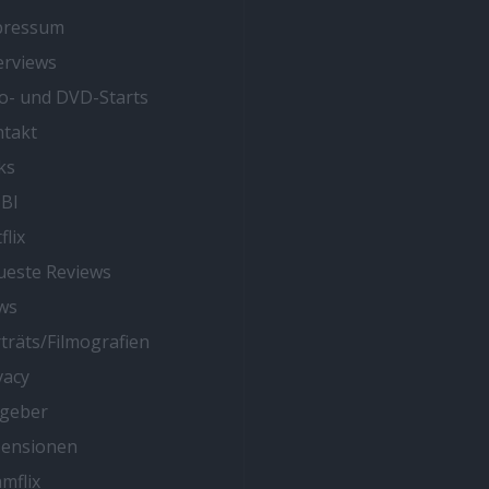
pressum
erviews
o- und DVD-Starts
takt
ks
BI
flix
este Reviews
ws
träts/Filmografien
vacy
tgeber
zensionen
mflix