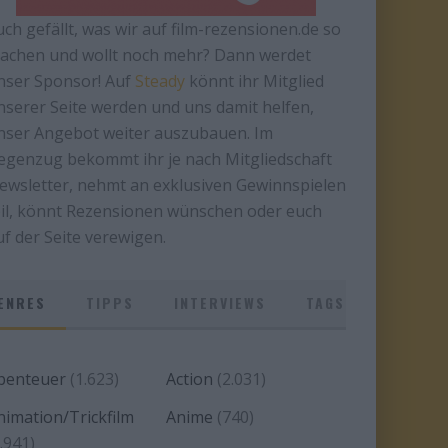
uch gefällt, was wir auf film-rezensionen.de so
achen und wollt noch mehr? Dann werdet
nser Sponsor! Auf
Steady
könnt ihr Mitglied
nserer Seite werden und uns damit helfen,
nser Angebot weiter auszubauen. Im
egenzug bekommt ihr je nach Mitgliedschaft
ewsletter, nehmt an exklusiven Gewinnspielen
eil, könnt Rezensionen wünschen oder euch
uf der Seite verewigen.
ENRES
TIPPS
INTERVIEWS
TAGS
benteuer
(1.623)
Action
(2.031)
nimation/Trickfilm
Anime
(740)
.941)