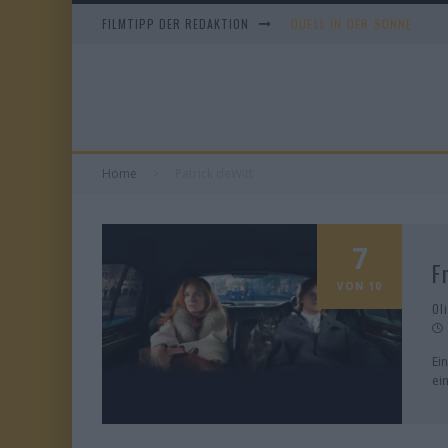
FILMTIPP DER REDAKTION
DUELL IN DER SONNE
EVERYTIME
WHAM! – 10 DAYS IN CHIN
TANGLES
Home
Patrick deWitt
7
F
VON 10
Ol
Ei
ei