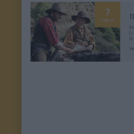
7
T
VON 10
Ol
Vi