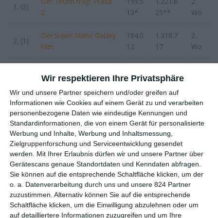
Der Teufel trägt Prada
195.5
1.221.6
2.
1. (2)
2
13*
25**
Wo
Der Super Mario Galaxy
184.0
1.318.7
2.
2. (1)
Film
12
17
Wo
Salmokji : Whispering
147.3
3.022.7
6.
3. (3)
Wir respektieren Ihre Privatsphäre
Water
14
78
Wo
Wir und unsere Partner speichern und/oder greifen auf
Der Astronaut –
58.55
2.782.9
8.
Informationen wie Cookies auf einem Gerät zu und verarbeiten
4. (4)
personenbezogene Daten wie eindeutige Kennungen und
Project Hail Mary
0
66
Wo
Standardinformationen, die von einem Gerät für personalisierte
Werbung und Inhalte, Werbung und Inhaltsmessung,
31.26
3.
5. (5)
Audition 109
376.605
Zielgruppenforschung und Serviceentwicklung gesendet
2
Wo
werden.
Mit Ihrer Erlaubnis dürfen wir und unsere Partner über
Gerätescans genaue Standortdaten und Kenndaten abfragen.
22.76
16.833.
14.
Sie können auf die entsprechende Schaltfläche klicken, um der
6. (6)
The King’s Warden
7
568
Wo
o. a. Datenverarbeitung durch uns und unsere 824 Partner
zuzustimmen. Alternativ können Sie auf die entsprechende
10.92
3.
Schaltfläche klicken, um die Einwilligung abzulehnen oder um
7. (7)
RAN 12.3
230.387
auf detailliertere Informationen zuzugreifen und um Ihre
5
Wo