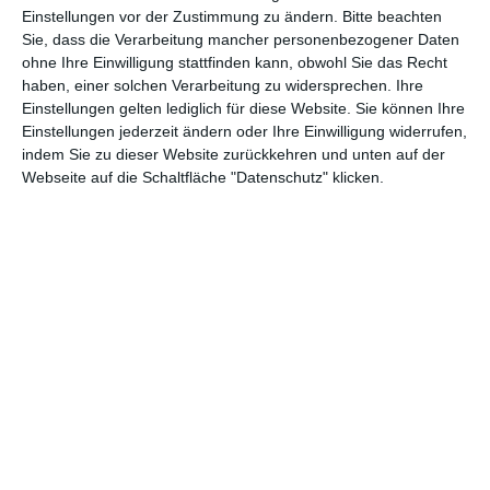
Einstellungen vor der Zustimmung zu ändern.
Bitte beachten
Sie, dass die Verarbeitung mancher personenbezogener Daten
8.
1.
Mortal Kombat II
7.634
12.049
ohne Ihre Einwilligung stattfinden kann, obwohl Sie das Recht
(neu)
Wo
haben, einer solchen Verarbeitung zu widersprechen. Ihre
Einstellungen gelten lediglich für diese Website. Sie können Ihre
4.
Einstellungen jederzeit ändern oder Ihre Einwilligung widerrufen,
9. (8)
My Name
5.141
204.744
Wo
indem Sie zu dieser Website zurückkehren und unten auf der
Webseite auf die Schaltfläche "Datenschutz" klicken.
10.
1.
All Greens
2.781
6.657
(neu)
Wo
* Besucher am Wochenende
** Besucher insgesamt
(Anzeige)
FACEBOOK
TWITTER