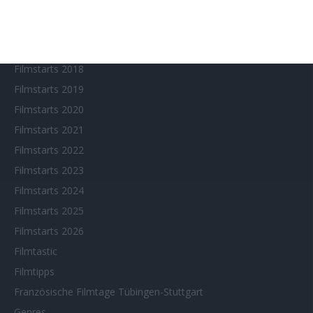
Fantasy Filmfest Special
Filmfeste
Filmstarts 2017
Filmstarts 2018
Filmstarts 2019
Filmstarts 2020
Filmstarts 2021
Filmstarts 2022
Filmstarts 2023
Filmstarts 2024
Filmstarts 2025
Filmstarts 2026
Filmtastic
Filmtipps
Französische Filmtage Tübingen-Stuttgart
Genres