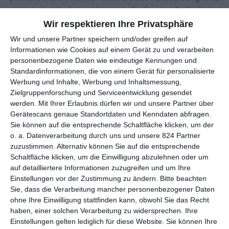
plant, nach Island zu ziehen, was Emilýs sexuelle Freiheiten
massiv einschränken würde.
Wir respektieren Ihre Privatsphäre
Wir und unsere Partner speichern und/oder greifen auf
EINE SEXARBEITERIN SUCHT SICH SELBST
Informationen wie Cookies auf einem Gerät zu und verarbeiten
personenbezogene Daten wie eindeutige Kennungen und
Standardinformationen, die von einem Gerät für personalisierte
Beim Stichwort isländisches Kino schießen einem unweigerlich
Werbung und Inhalte, Werbung und Inhaltsmessung,
bestimmte Bilder durch den Kopf. Beispielsweise majestätische
Zielgruppenforschung und Serviceentwicklung gesendet
Aufnahmen der ebenso unwirtlichen wie visuell
werden.
Mit Ihrer Erlaubnis dürfen wir und unsere Partner über
unwiderstehlichen Landschaft aus Feuer und Eis, die nicht nur
Gerätescans genaue Standortdaten und Kenndaten abfragen.
internationalen Fantasyserien wie
Game of Thrones
(2011–
Sie können auf die entsprechende Schaltfläche klicken, um der
2019) oder deutschen Fantasyfilmen wie
Hagen – Im Tal der
o. a. Datenverarbeitung durch uns und unsere 824 Partner
Nibelungen
(2024), sondern auch vielen heimischen
zuzustimmen. Alternativ können Sie auf die entsprechende
Produktionen als grandiose Kulisse dient. Im isländischen Kino
Schaltfläche klicken, um die Einwilligung abzulehnen oder um
auf detailliertere Informationen zuzugreifen und um Ihre
spielt sich vor den Vulkanen, Gletschern und Wasserfällen
Einstellungen vor der Zustimmung zu ändern.
Bitte beachten
allerdings nur selten Phantastisches ab. Vielmehr werden die
Sie, dass die Verarbeitung mancher personenbezogener Daten
Naturgewalten dafür eingesetzt, um Seelenlandschaften zu
ohne Ihre Einwilligung stattfinden kann, obwohl Sie das Recht
spiegeln. Und nicht selten sind diese Einblicke ins Innerste der
haben, einer solchen Verarbeitung zu widersprechen. Ihre
Menschen rabenschwarz, staubtrocken und ausgesprochen
Einstellungen gelten lediglich für diese Website. Sie können Ihre
skurril.