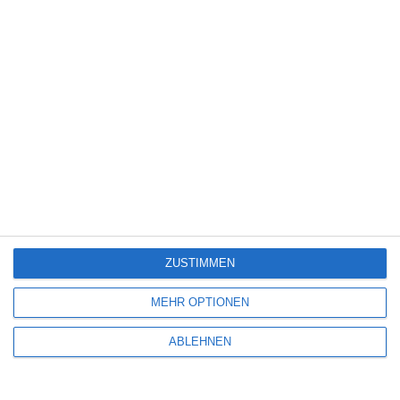
EINE ANTWORT
der Mega Fernsehzuschauer Max
Mittwoch, 29. Oktober 2025 um 23:19 Uhr
Erinnert mich irgendwie an Noi Albinoi. Nach den eher
schwarzhumorigen „Milchkrieg“ und „Eine Frau stellt sich gegen
den Strom“ endlich mal wieder etwas tiefgründiges aus Island.
ZUSTIMMEN
MEHR OPTIONEN
SCHREIBE EINEN KOMMENTAR
ABLEHNEN
Deine E-Mail-Adresse wird nicht veröffentlicht.
Erforderliche Felder sind
mit
*
markiert