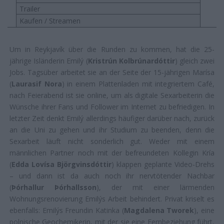
Trailer
Kaufen / Streamen
Um in Reykjavík über die Runden zu kommen, hat die 25-
jährige Isländerin Emilý (
Kristrún Kolbrúnardóttir
) gleich zwei
Jobs. Tagsüber arbeitet sie an der Seite der 15-jährigen Marísa
(
Laurasif Nora
) in einem Plattenladen mit integriertem Café,
nach Feierabend ist sie online, um als digitale Sexarbeiterin die
Wünsche ihrer Fans und Follower im Internet zu befriedigen. In
letzter Zeit denkt Emilý allerdings häufiger darüber nach, zurück
an die Uni zu gehen und ihr Studium zu beenden, denn die
Sexarbeit läuft nicht sonderlich gut. Weder mit einem
männlichen Partner noch mit der befreundeten Kollegin Kría
(
Edda Lovísa Björgvinsdóttir
) klappen geplante Video-Drehs
– und dann ist da auch noch ihr nervtötender Nachbar
(
Þórhallur Þórhallsson
), der mit einer lärmenden
Wohnungsrenovierung Emilýs Arbeit behindert. Privat kriselt es
ebenfalls: Emilýs Freundin Katinka (
Magdalena Tworek
), eine
polnische Geochemikerin, mit der sie eine Fernbeziehung führt,