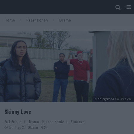
Home
Rezensionen
Drama
© Salzgeber & Co. Medien
Skinny Love
Falk Straub
Drama
Island
Komödie
Romanze
Montag, 27. Oktober 2025