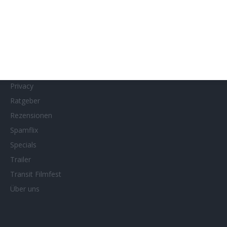
MUBI
Netflix
Neueste Reviews
News
Porträts/Filmografien
Privacy
Ratgeber
Rezensionen
Spamflix
Specials
Trailer
Transit Filmfest
Über uns