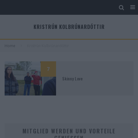
KRISTRÚN KOLBRÚNARDÓTTIR
Home
Kristrún Kolbrúnardóttir
7
Skinny Love
MITGLIED WERDEN UND VORTEILE