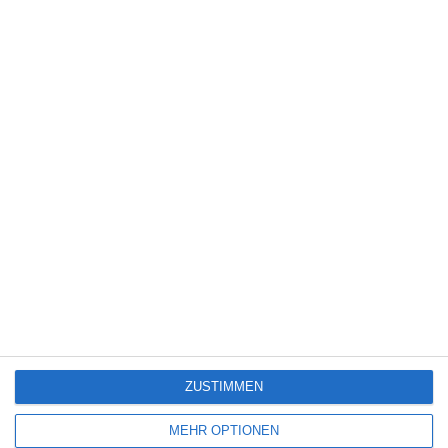
6
Heute fängt mein neues Leben an
6
The Last House
Eli Roth [Interview]
ZUSTIMMEN
SITEMAP
MEHR OPTIONEN