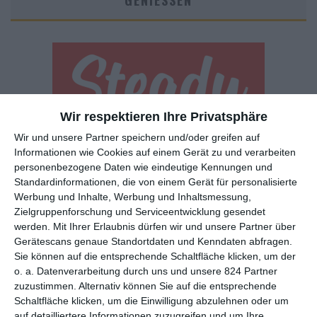
GENIESSEN
Wir respektieren Ihre Privatsphäre
Wir und unsere Partner speichern und/oder greifen auf
Euch gefällt, was wir auf film-rezensionen.de so machen und
Informationen wie Cookies auf einem Gerät zu und verarbeiten
wollt noch mehr? Dann werdet unser Sponsor! Auf
Steady
könnt
personenbezogene Daten wie eindeutige Kennungen und
ihr Mitglied unserer Seite werden und uns damit helfen, unser
Standardinformationen, die von einem Gerät für personalisierte
Angebot weiter auszubauen. Im Gegenzug bekommt ihr je nach
Werbung und Inhalte, Werbung und Inhaltsmessung,
Mitgliedschaft Newsletter, nehmt an exklusiven Gewinnspielen
Zielgruppenforschung und Serviceentwicklung gesendet
teil, könnt Rezensionen wünschen oder euch auf der Seite
werden.
Mit Ihrer Erlaubnis dürfen wir und unsere Partner über
verewigen.
Gerätescans genaue Standortdaten und Kenndaten abfragen.
Sie können auf die entsprechende Schaltfläche klicken, um der
o. a. Datenverarbeitung durch uns und unsere 824 Partner
GENRES
TIPPS
INTERVIEWS
TAGS
zuzustimmen. Alternativ können Sie auf die entsprechende
Schaltfläche klicken, um die Einwilligung abzulehnen oder um
auf detailliertere Informationen zuzugreifen und um Ihre