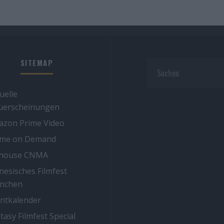
SITEMAP
uelle
uerscheinungen
zon Prime Video
ime on Demand
thouse CNMA
nesisches Filmfest
nchen
ntkalender
tasy Filmfest Special