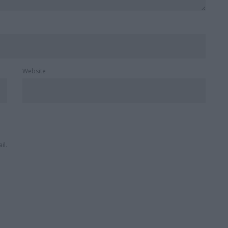
Website
il.