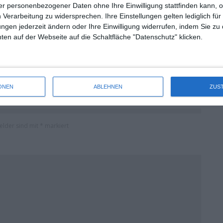
r personenbezogener Daten ohne Ihre Einwilligung stattfinden kann, 
 Verarbeitung zu widersprechen. Ihre Einstellungen gelten lediglich für
KINOCHARTS WELTWEIT (24. – 26. JULI 2026)
ungen jederzeit ändern oder Ihre Einwilligung widerrufen, indem Sie zu
Die Redaktion
Kinocharts
Kinocharts weltweit
en auf der Webseite auf die Schaltfläche "Datenschutz" klicken.
Samstag, 1. August 2026
ONEN
ABLEHNEN
ZUS
Felder sind mit
*
markiert