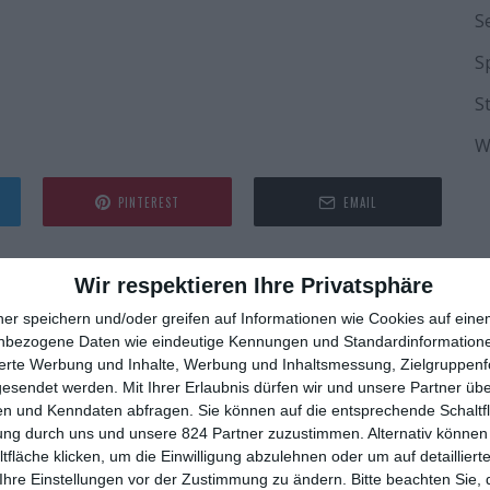
S
S
S
W
PINTEREST
EMAIL
Wir respektieren Ihre Privatsphäre
ner speichern und/oder greifen auf Informationen wie Cookies auf ein
nbezogene Daten wie eindeutige Kennungen und Standardinformatione
sierte Werbung und Inhalte, Werbung und Inhaltsmessung, Zielgruppen
gesendet werden.
Mit Ihrer Erlaubnis dürfen wir und unsere Partner ü
n und Kenndaten abfragen. Sie können auf die entsprechende Schaltfl
ung durch uns und unsere 824 Partner zuzustimmen. Alternativ können 
fläche klicken, um die Einwilligung abzulehnen oder um auf detailliert
Ihre Einstellungen vor der Zustimmung zu ändern.
Bitte beachten Sie, 