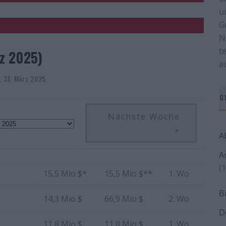
u
G
N
t
rz 2025)
a
, 31. März 2025
G
Nächste Woche
»
A
A
(1
15,5 Mio $*
15,5 Mio $**
1. Wo
B
14,3 Mio $
66,9 Mio $
2. Wo
D
11,8 Mio $
11,8 Mio $
1. Wo