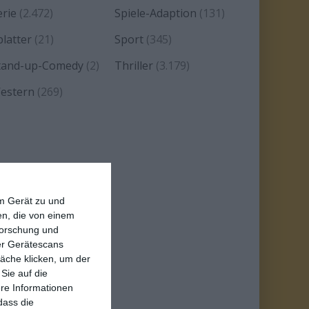
erie
(2.472)
Spiele-Adaption
(131)
platter
(21)
Sport
(345)
tand-up-Comedy
(2)
Thriller
(3.179)
estern
(269)
em Gerät zu und
n, die von einem
forschung und
ber Gerätescans
äche klicken, um der
Sie auf die
ere Informationen
dass die