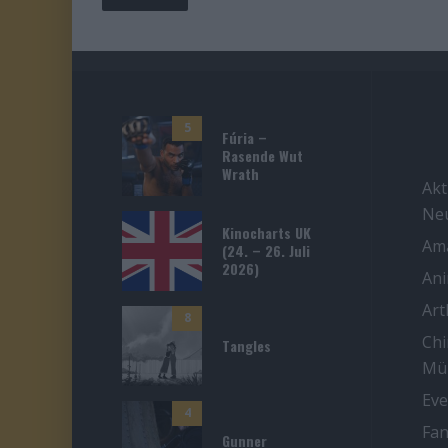
5
Fúria –
Rasende Wut
Wrath
Akt
Ne
Kinocharts UK
Ama
(24. – 26. Juli
2026)
An
Ar
8
Chi
Tangles
Mü
Eve
4
Fan
Gunner