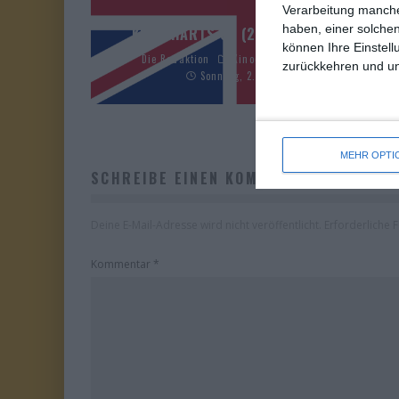
Verarbeitung manche
haben, einer solchen
KINOCHARTS UK (24. – 26. JULI 2026)
können Ihre Einstell
Die Redaktion
Kinocharts
Kinocharts UK
zurückkehren und unt
Sonntag, 2. August 2026
MEHR OPTI
SCHREIBE EINEN KOMMENTAR
Deine E-Mail-Adresse wird nicht veröffentlicht.
Erforderliche 
Kommentar
*