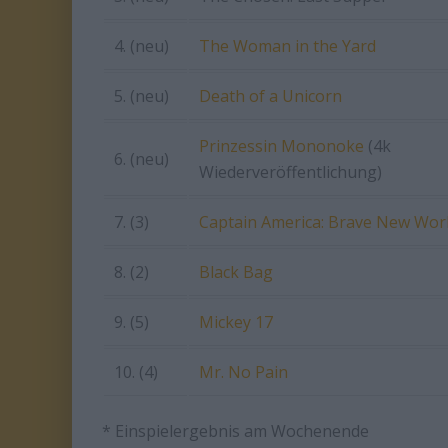
4. (neu)
The Woman in the Yard
5. (neu)
Death of a Unicorn
Prinzessin Mononoke
(4k
6. (neu)
Wiederveröffentlichung)
7. (3)
Captain America: Brave New Wor
8. (2)
Black Bag
9. (5)
Mickey 17
10. (4)
Mr. No Pain
* Einspielergebnis am Wochenende