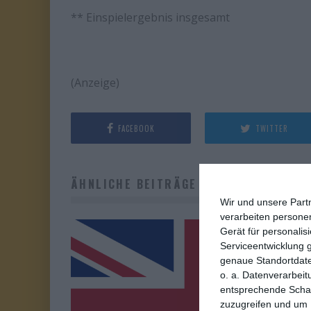
** Einspielergebnis insgesamt
(Anzeige)
FACEBOOK
TWITTER
ÄHNLICHE BEITRÄGE
Wir und unsere Part
verarbeiten persone
Gerät für personali
Serviceentwicklung 
genaue Standortdate
o. a. Datenverarbeit
entsprechende Schalt
zuzugreifen und um 