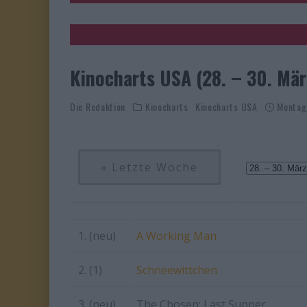
Kinocharts USA (28. – 30. Mä
Die Redaktion
Kinocharts
Kinocharts USA
Montag
« Letzte Woche
1. (neu)
A Working Man
2. (1)
Schneewittchen
3. (neu)
The Chosen: Last Supper