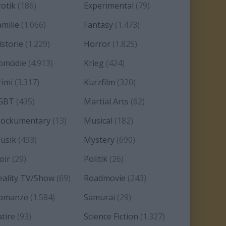
rotik
(186)
Experimental
(79)
amilie
(1.066)
Fantasy
(1.473)
istorie
(1.229)
Horror
(1.825)
omödie
(4.913)
Krieg
(424)
rimi
(3.317)
Kurzfilm
(320)
GBT
(435)
Martial Arts
(62)
ockumentary
(13)
Musical
(182)
usik
(493)
Mystery
(690)
oir
(29)
Politik
(26)
eality TV/Show
(69)
Roadmovie
(243)
omanze
(1.584)
Samurai
(29)
atire
(93)
Science Fiction
(1.327)