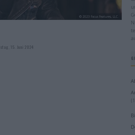
u
G
© 2023 Focus Features, LLC.
N
t
a
stag, 15. Juni 2024
G
A
A
(1
B
D