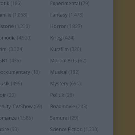
rotik
(186)
Experimental
(79)
amilie
(1.068)
Fantasy
(1.473)
istorie
(1.230)
Horror
(1.827)
omödie
(4.920)
Krieg
(424)
rimi
(3.324)
Kurzfilm
(320)
GBT
(436)
Martial Arts
(62)
ockumentary
(13)
Musical
(182)
usik
(495)
Mystery
(691)
oir
(29)
Politik
(26)
eality TV/Show
(69)
Roadmovie
(243)
omanze
(1.585)
Samurai
(29)
atire
(93)
Science Fiction
(1.330)