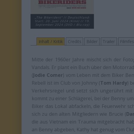
„The Bikeriders“ // Deutschland-
Start: 20. Juni 2024 (Kino) // 19.
September 2024 (DVD / Blu-ray)
Inhalt / Kritik
Credits
Bilder
Trailer
Filmfe
Mitte der 1960er Jahre mischt sich der Foto
Vandals. Er plant ein Buch über den Motorradc
(
Jodie Comer
) vom Leben mit dem Biker Ben
Rebell ist im Club von Johnny (
Tom Hardy
) b
Verkehrsregel und setzt sich ungerührt mit
kommt zu einer Schlägerei, bei der Benny um 
Biker das Lokal abfackeln, die Feuerwehr sc
sich zu den alten Mitgliedern wie Brucie (
Da
die aus Vietnam ein Trauma mitgebracht habe
an Benny abgeben, Kathy hat genug vom Club