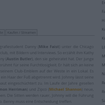
E
F
H
K
ste
Kaufen / Streamen
K
grafiestudent Danny (
Mike Faist
) unter die Chicago
L
lub, mit Bildern und Interviews. So erzählt ihm Kathy
M
ny (
Austin Butler
), den sie geheiratet hat. Der junge
erühmt für seine Furchtlosigkeit. Er hält sich an keine
M
 seinem Club-Emblem auf der Weste in ein Lokal. Es
N
ein Haar der Fuß abgetrennt wird. Johnny lässt seine
R
haut eingeschüchtert zu. Im Laufe der Jahre gesellen
mon Herriman
) und Zipco (
Michael Shannon
) neue,
R
n. Die Sitten werden rauer, Johnny will die Führung
S
. Benny muss eine Entscheidung treffen.