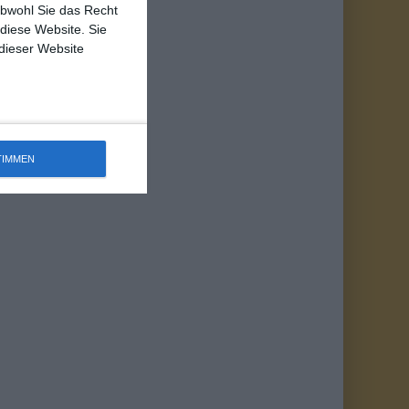
obwohl Sie das Recht
 diese Website. Sie
 dieser Website
TIMMEN