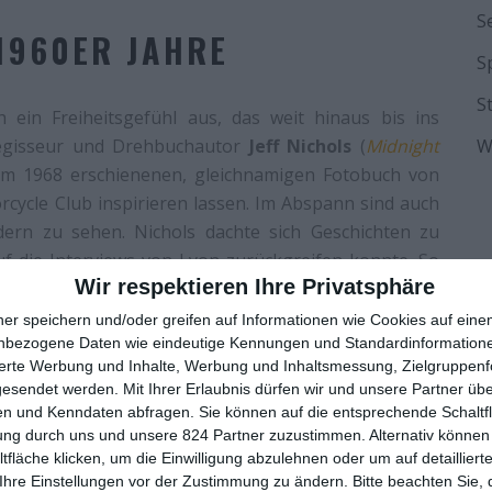
S
1960ER JAHRE
S
S
 ein Freiheitsgefühl aus, das weit hinaus bis ins
 Regisseur und Drehbuchautor
Jeff Nichols
(
Midnight
W
 dem 1968 erschienenen, gleichnamigen Fotobuch von
ycle Club inspirieren lassen. Im Abspann sind auch
ern zu sehen. Nichols dachte sich Geschichten zu
f die Interviews von Lyon zurückgreifen konnte. So
Wir respektieren Ihre Privatsphäre
leichnamige Filmfigur folgt. Man sieht die von Jodie
le junge Frau wiederholt mit dem Fotografen im
ner speichern und/oder greifen auf Informationen wie Cookies auf ein
che Weise schnippischen Erzählungen über Benny und
nbezogene Daten wie eindeutige Kennungen und Standardinformatione
sierte Werbung und Inhalte, Werbung und Inhaltsmessung, Zielgruppen
in Rückblenden.
gesendet werden.
Mit Ihrer Erlaubnis dürfen wir und unsere Partner ü
n und Kenndaten abfragen. Sie können auf die entsprechende Schaltfl
urelle Bezugspunkte, die er in seinem Spielfilm auch
ung durch uns und unsere 824 Partner zuzustimmen. Alternativ können 
m Jahr 1953 und
Easy Rider
von 1969. Johnny, der ein
fläche klicken, um die Einwilligung abzulehnen oder um auf detailliert
Lastwagenfahrer führt, lässt sich zur Gründung der
Ihre Einstellungen vor der Zustimmung zu ändern.
Bitte beachten Sie, 