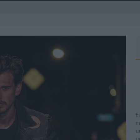
A
E
m
u
u