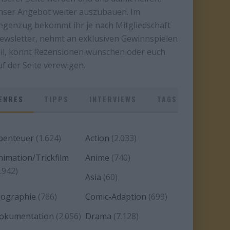
nser Angebot weiter auszubauen. Im
egenzug bekommt ihr je nach Mitgliedschaft
ewsletter, nehmt an exklusiven Gewinnspielen
eil, könnt Rezensionen wünschen oder euch
uf der Seite verewigen.
ENRES
TIPPS
INTERVIEWS
TAGS
benteuer
(1.624)
Action
(2.033)
nimation/Trickfilm
Anime
(740)
.942)
Asia
(60)
iographie
(766)
Comic-Adaption
(699)
okumentation
(2.056)
Drama
(7.128)