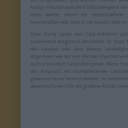
Kathys Freund kapituliert stillschweigend vo
Haus wartet. Wenn die rechtschaffene 
herausreißen will, lässt er sie wissen, dass e
Tom Hardy spielt den Club-Anführer Jo
zunehmend sorgenvoll dreinblickt. Er muss 
den Fäusten oder dem Messer verteidigen
abgerissen wie der von Michael Shannon verk
auch erstaunlich handzahm geben. Wenn Pop-
den Anspruch, mit triumphierender Lautstä
gewissen Ferne hereinzuwehen. So verstärken
diesem schönen Film die goldene Ära der ame