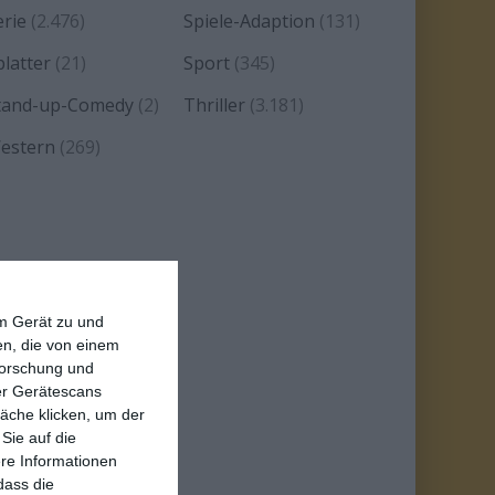
erie
(2.476)
Spiele-Adaption
(131)
platter
(21)
Sport
(345)
tand-up-Comedy
(2)
Thriller
(3.181)
estern
(269)
em Gerät zu und
n, die von einem
forschung und
ber Gerätescans
äche klicken, um der
Sie auf die
ere Informationen
dass die